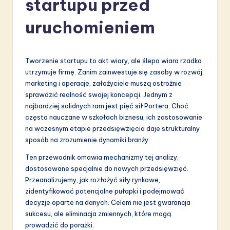
startupu przed
li
s
uruchomieniem
h
-
Tworzenie startupu to akt wiary, ale ślepa wiara rzadko
L
utrzymuje firmę. Zanim zainwestuje się zasoby w rozwój,
marketing i operacje, założyciele muszą ostrożnie
a
sprawdzić realność swojej koncepcji. Jednym z
t
najbardziej solidnych ram jest pięć sił Portera. Choć
często nauczane w szkołach biznesu, ich zastosowanie
e
na wczesnym etapie przedsięwzięcia daje strukturalny
s
sposób na zrozumienie dynamiki branży.
t
Ten przewodnik omawia mechanizmy tej analizy,
dostosowane specjalnie do nowych przedsięwzięć.
in
Przeanalizujemy, jak rozłożyć siły rynkowe,
A
zidentyfikować potencjalne pułapki i podejmować
decyzje oparte na danych. Celem nie jest gwarancja
I
sukcesu, ale eliminacja zmiennych, które mogą
&
prowadzić do porażki.