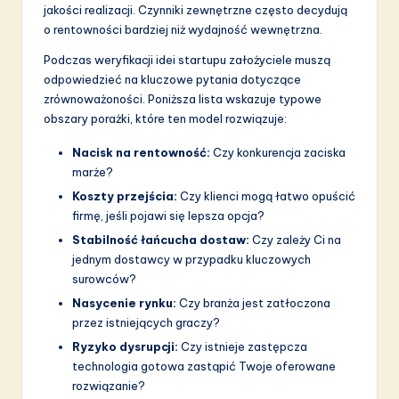
a
jakości realizacji. Czynniki zewnętrzne często decydują
o rentowności bardziej niż wydajność wewnętrzna.
ti
Podczas weryfikacji idei startupu założyciele muszą
o
odpowiedzieć na kluczowe pytania dotyczące
n
zrównoważoności. Poniższa lista wskazuje typowe
obszary porażki, które ten model rozwiązuje:
Nacisk na rentowność:
Czy konkurencja zaciska
marże?
Koszty przejścia:
Czy klienci mogą łatwo opuścić
firmę, jeśli pojawi się lepsza opcja?
Stabilność łańcucha dostaw:
Czy zależy Ci na
jednym dostawcy w przypadku kluczowych
surowców?
Nasycenie rynku:
Czy branża jest zatłoczona
przez istniejących graczy?
Ryzyko dysrupcji:
Czy istnieje zastępcza
technologia gotowa zastąpić Twoje oferowane
rozwiązanie?