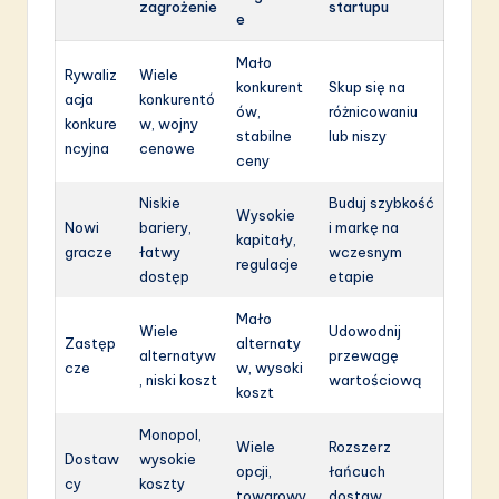
zagrożenie
startupu
e
Mało
Rywaliz
Wiele
konkurent
Skup się na
acja
konkurentó
ów,
różnicowaniu
konkure
w, wojny
stabilne
lub niszy
ncyjna
cenowe
ceny
Niskie
Buduj szybkość
Wysokie
Nowi
bariery,
i markę na
kapitały,
gracze
łatwy
wczesnym
regulacje
dostęp
etapie
Mało
Wiele
Udowodnij
Zastęp
alternaty
alternatyw
przewagę
cze
w, wysoki
, niski koszt
wartościową
koszt
Monopol,
Wiele
Rozszerz
Dostaw
wysokie
opcji,
łańcuch
cy
koszty
towarowy
dostaw