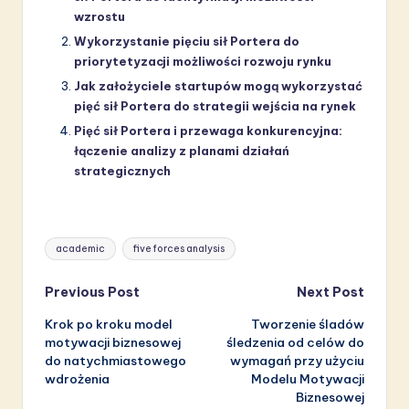
wzrostu
Wykorzystanie pięciu sił Portera do
priorytetyzacji możliwości rozwoju rynku
Jak założyciele startupów mogą wykorzystać
pięć sił Portera do strategii wejścia na rynek
Pięć sił Portera i przewaga konkurencyjna:
łączenie analizy z planami działań
strategicznych
Tags:
academic
five forces analysis
Post
Previous Post
Next Post
Krok po kroku model
Tworzenie śladów
navigation
motywacji biznesowej
śledzenia od celów do
do natychmiastowego
wymagań przy użyciu
wdrożenia
Modelu Motywacji
Biznesowej