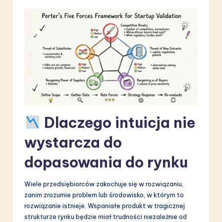
S
o
f
t
w
a
r
Dlaczego intuicja nie
e
wystarcza do
I
dopasowania do rynku
n
n
Wiele przedsiębiorców zakochuje się w rozwiązaniu,
o
zanim zrozumie problem lub środowisko, w którym to
rozwiązanie istnieje. Wspaniałe produkt w tragicznej
v
strukturze rynku będzie miał trudności niezależnie od