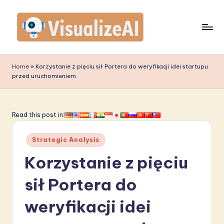
Skip
to
content
V
is
Home
»
Korzystanie z pięciu sił Portera do weryfikacji idei startupu
przed uruchomieniem
u
a
li
Read this post in:
z
Posted
Strategic Analysis
e
in
Korzystanie z pięciu
A
I
sił Portera do
P
weryfikacji idei
o