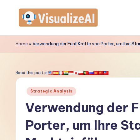
Skip
to
V
content
is
Home
»
Verwendung der Fünf Kräfte von Porter, um Ihre Star
u
a
Read this post in:
li
Posted
Strategic Analysis
z
in
Verwendung der Fü
e
Porter, um Ihre St
A
I