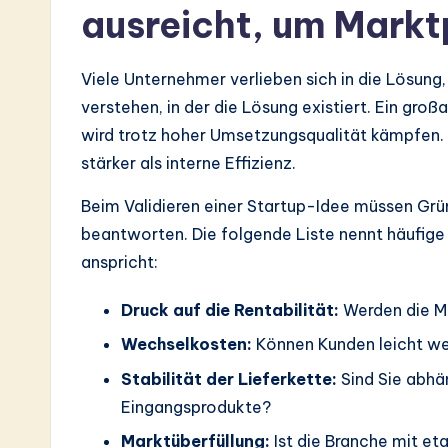
ausreicht, um Marktp
a
r
Viele Unternehmer verlieben sich in die Lösun
e
verstehen, in der die Lösung existiert. Ein groß
wird trotz hoher Umsetzungsqualität kämpfen. 
In
stärker als interne Effizienz.
n
Beim Validieren einer Startup-Idee müssen Grü
o
beantworten. Die folgende Liste nennt häufige
anspricht:
v
a
Druck auf die Rentabilität:
Werden die M
Wechselkosten:
Können Kunden leicht we
ti
Stabilität der Lieferkette:
Sind Sie abhän
o
Eingangsprodukte?
n
Marktüberfüllung:
Ist die Branche mit eta