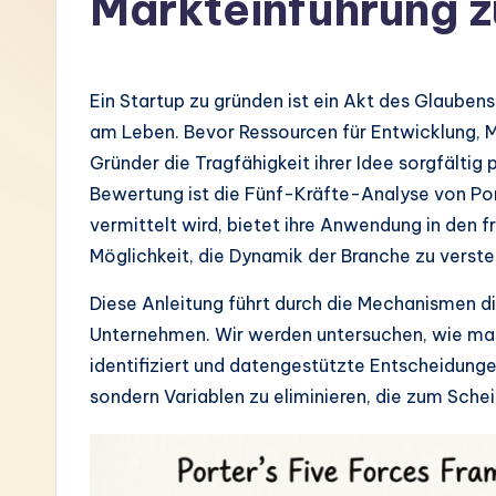
Markteinführung z
G
e
Ein Startup zu gründen ist ein Akt des Glaubens
r
am Leben. Bevor Ressourcen für Entwicklung, 
Gründer die Tragfähigkeit ihrer Idee sorgfältig
m
Bewertung ist die Fünf-Kräfte-Analyse von Por
a
vermittelt wird, bietet ihre Anwendung in den 
Möglichkeit, die Dynamik der Branche zu verste
n
Diese Anleitung führt durch die Mechanismen di
-
Unternehmen. Wir werden untersuchen, wie man M
L
identifiziert und datengestützte Entscheidungen t
sondern Variablen zu eliminieren, die zum Schei
a
t