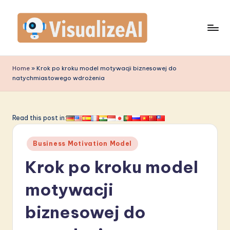
Skip
to
content
V
is
Home
»
Krok po kroku model motywacji biznesowej do
natychmiastowego wdrożenia
u
a
li
Read this post in:
z
Posted
Business Motivation Model
e
in
Krok po kroku model
A
I
motywacji
P
biznesowej do
o