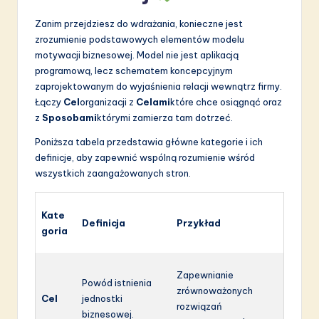
a
Zanim przejdziesz do wdrażania, konieczne jest
ti
zrozumienie podstawowych elementów modelu
o
motywacji biznesowej. Model nie jest aplikacją
programową, lecz schematem koncepcyjnym
n
zaprojektowanym do wyjaśnienia relacji wewnątrz firmy.
Łączy
Cel
organizacji z
Celami
które chce osiągnąć oraz
z
Sposobami
którymi zamierza tam dotrzeć.
Poniższa tabela przedstawia główne kategorie i ich
definicje, aby zapewnić wspólną rozumienie wśród
wszystkich zaangażowanych stron.
Kate
Definicja
Przykład
goria
Zapewnianie
Powód istnienia
zrównoważonych
Cel
jednostki
rozwiązań
biznesowej.