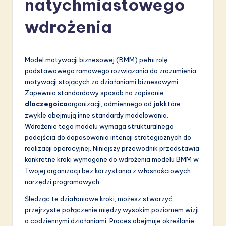
natychmiastowego
li
s
wdrożenia
h
-
Model motywacji biznesowej (BMM) pełni rolę
L
podstawowego ramowego rozwiązania do zrozumienia
motywacji stojących za działaniami biznesowymi.
a
Zapewnia standardowy sposób na zapisanie
t
dlaczego
i
co
organizacji, odmiennego od
jak
które
zwykle obejmują inne standardy modelowania.
e
Wdrożenie tego modelu wymaga strukturalnego
s
podejścia do dopasowania intencji strategicznych do
realizacji operacyjnej. Niniejszy przewodnik przedstawia
t
konkretne kroki wymagane do wdrożenia modelu BMM w
in
Twojej organizacji bez korzystania z własnościowych
narzędzi programowych.
A
Śledząc te działaniowe kroki, możesz stworzyć
I
przejrzyste połączenie między wysokim poziomem wizji
&
a codziennymi działaniami. Proces obejmuje określanie