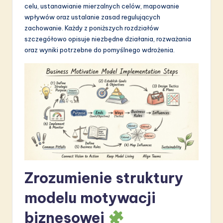
celu, ustanawianie mierzalnych celów, mapowanie
S
wpływów oraz ustalanie zasad regulujących
o
zachowanie. Każdy z poniższych rozdziałów
szczegółowo opisuje niezbędne działania, rozważania
f
oraz wyniki potrzebne do pomyślnego wdrożenia.
t
w
a
r
e
I
n
Zrozumienie struktury
n
o
modelu motywacji
v
biznesowej