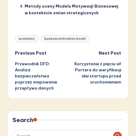
Metody oceny Modelu Motywacji Biznesowej
w kontekście zmian strategicznych
Tags:
academic
business motivation model
Post
Previous Post
Next Post
Przewodnik DFD:
Korzystanie z pięciu sił
navigation
Analiza
Portera do weryfikacji
bezpieczeństwa
idei startupu przed
poprzez mapowanie
uruchomieniem
przepływu danych
Search