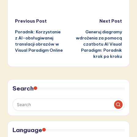
Post
Previous Post
Next Post
Poradnik: Korzystanie
Generuj diagramy
navigation
z AI-obsługiwanej
wdrożenia za pomocą
translacji obrazów w
czatbotu AI Visual
Visual Paradigm Online
Paradigm: Poradnik
krok po kroku
Search
Language