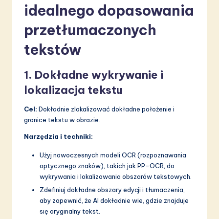
idealnego dopasowania
S
przetłumaczonych
o
f
tekstów
t
1. Dokładne wykrywanie i
w
lokalizacja tekstu
a
r
Cel:
Dokładnie zlokalizować dokładne położenie i
granice tekstu w obrazie.
e
Narzędzia i techniki:
I
Użyj nowoczesnych modeli OCR (rozpoznawania
n
optycznego znaków), takich jak PP-OCR, do
n
wykrywania i lokalizowania obszarów tekstowych.
o
Zdefiniuj dokładne obszary edycji i tłumaczenia,
aby zapewnić, że AI dokładnie wie, gdzie znajduje
v
się oryginalny tekst.