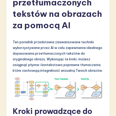
przetłumaczonych
li
s
tekstów na obrazach
h
za pomocą AI
-
L
Ten poradnik przedstawia zaawansowane techniki
a
wykorzystywane przez AI w celu zapewnienia idealnego
t
dopasowania przetłumaczonych tekstów do
oryginalnego obrazu. Wykonując te kroki, możesz
e
osiągnąć płynne i kontekstowo poprawne tłumaczenia,
s
które zachowują integralność wizualną Twoich obrazów.
t
in
A
I
Kroki prowadzące do
&