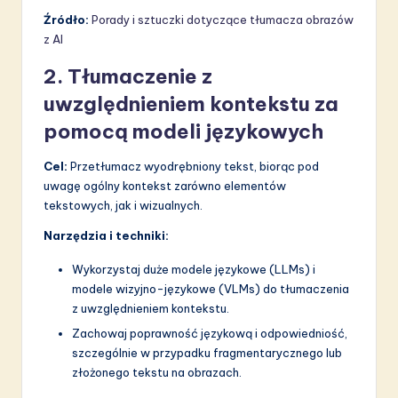
a
Źródło:
Porady i sztuczki dotyczące tłumacza obrazów
ti
z AI
o
2. Tłumaczenie z
n
uwzględnieniem kontekstu za
pomocą modeli językowych
Cel:
Przetłumacz wyodrębniony tekst, biorąc pod
uwagę ogólny kontekst zarówno elementów
tekstowych, jak i wizualnych.
Narzędzia i techniki:
Wykorzystaj duże modele językowe (LLMs) i
modele wizyjno-językowe (VLMs) do tłumaczenia
z uwzględnieniem kontekstu.
Zachowaj poprawność językową i odpowiedniość,
szczególnie w przypadku fragmentarycznego lub
złożonego tekstu na obrazach.