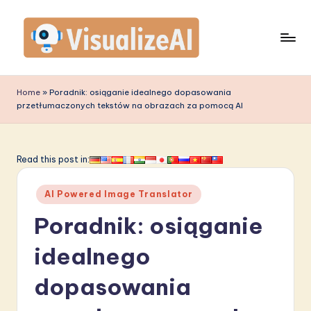
Skip
to
content
V
is
Home
»
Poradnik: osiąganie idealnego dopasowania
przetłumaczonych tekstów na obrazach za pomocą AI
u
a
li
Read this post in:
z
Posted
AI Powered Image Translator
e
in
Poradnik: osiąganie
A
I
idealnego
P
dopasowania
o