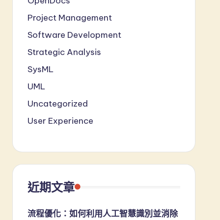
OpenDocs
Project Management
Software Development
Strategic Analysis
SysML
UML
Uncategorized
User Experience
近期文章
流程優化：如何利用人工智慧識別並消除