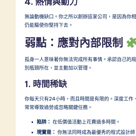
4. 熱情與動力
ti
o
無論動機缺口。你之所以創辦這家公司，是因為你
仍能驅使你堅持下去。
n
弱點：應對內部限制
孤身一人意味著你無法完成所有事情。承認自己的
別瓶頸所在，並主動加以管理。
1. 時間稀缺
你每天只有24小時，而且時間是有限的。深度工作
常常導致過勞或忽略關鍵任務。
陷阱：
在低價值活動上花費過多時間。
現實是：
你無法同時成為最優秀的程式設計師