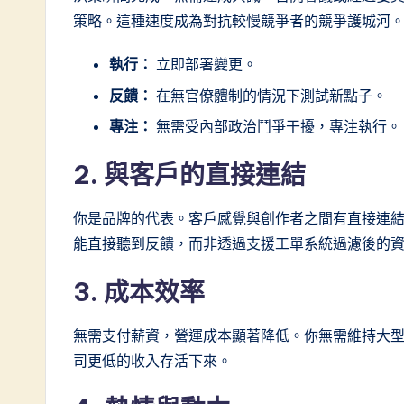
策略。這種速度成為對抗較慢競爭者的競爭護城河
w
a
執行：
立即部署變更。
反饋：
在無官僚體制的情況下測試新點子。
r
專注：
無需受內部政治鬥爭干擾，專注執行。
e
2. 與客戶的直接連結
I
n
你是品牌的代表。客戶感覺與創作者之間有直接連
能直接聽到反饋，而非透過支援工單系統過濾後的
n
3. 成本效率
o
v
無需支付薪資，營運成本顯著降低。你無需維持大
司更低的收入存活下來。
a