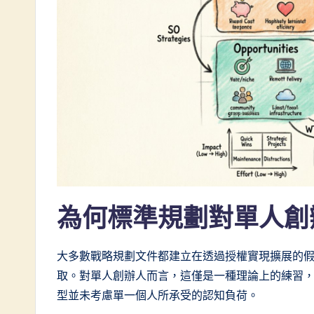
C
h
i
n
e
s
e
-
為何標準規劃對單人創
L
大多數戰略規劃文件都建立在透過授權實現擴展的
a
取。對單人創辦人而言，這僅是一種理論上的練習
t
型並未考慮單一個人所承受的認知負荷。