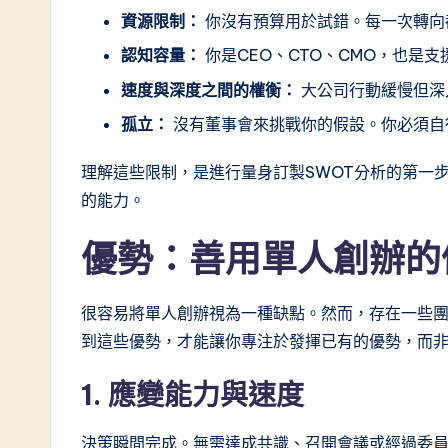
e
資源限制：
你沒有預算用於試錯。每一次轉向
s
認知容量：
你是CEO、CTO、CMO，也是
速度與深度之間的權衡：
大公司行動緩慢但深
t
孤立：
沒有董事會來挑戰你的假設。你必須自
i
理解這些限制，是進行量身訂製SWOT分析的第一
n
的能力。
A
優勢：善用單人創辦的
I
&
很容易將單人創辦視為一種缺點。然而，存在一些
到這些優勢，才能讓你專注於發揮已有的優勢，而
S
1. 應變能力與速度
o
ft
決策瞬間完成。無需達成共識、召開會議或經過委