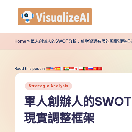
Skip
to
V
content
is
Home
»
單人創辦人的SWOT分析：針對資源有限的現實調整框
u
a
Read this post in:
li
Posted
Strategic Analysis
z
in
單人創辦人的SWO
e
現實調整框架
A
I