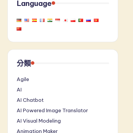
Language
分類
Agile
AI
AI Chatbot
AI Powered Image Translator
AI Visual Modeling
Animation Maker