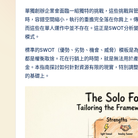
T
單獨創辦企業會面臨一組獨特的挑戰，這些挑戰與
時，容錯空間縮小，執行的重擔完全落在你肩上。
r
而這些在單人運作中並不存在。這正是SWOT分析
a
模式。
d
標準的SWOT（優勢、劣勢、機會、威脅）模板是
都是權衡取捨。花在行銷上的時間，就是無法用於
it
金。本指南探討如何針對資源有限的現實，特別調整
i
的基礎上。
o
n
a
l