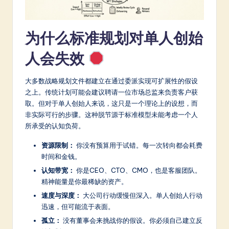
a
t
为什么标准规划对单人创始
e
人会失效
s
t
大多数战略规划文件都建立在通过委派实现可扩展性的假设
之上。传统计划可能会建议聘请一位市场总监来负责客户获
in
取。但对于单人创始人来说，这只是一个理论上的设想，而
A
非实际可行的步骤。这种脱节源于标准模型未能考虑一个人
所承受的认知负荷。
I
资源限制：
你没有预算用于试错。每一次转向都会耗费
&
时间和金钱。
S
认知带宽：
你是CEO、CTO、CMO，也是客服团队。
o
精神能量是你最稀缺的资产。
速度与深度：
大公司行动缓慢但深入。单人创始人行动
ft
迅速，但可能流于表面。
w
孤立：
没有董事会来挑战你的假设。你必须自己建立反