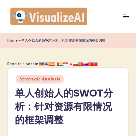
Skip
to
content
V
is
Home
»
单人创始人的SWOT分析：针对资源有限情况的框架调整
u
a
Read this post in:
li
Posted
z
Strategic Analysis
in
e
单人创始人的SWOT分
A
析：针对资源有限情况
I
的框架调整
S
i