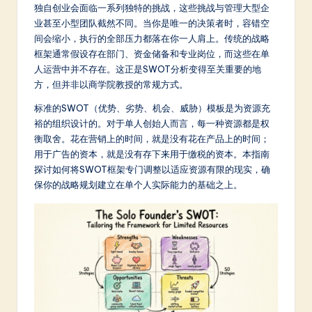
m
独自创业会面临一系列独特的挑战，这些挑战与管理大型企
业甚至小型团队截然不同。当你是唯一的决策者时，容错空
p
间会缩小，执行的全部压力都落在你一人肩上。传统的战略
li
框架通常假设存在部门、资金储备和专业岗位，而这些在单
人运营中并不存在。这正是SWOT分析变得至关重要的地
fi
方，但并非以商学院教授的常规方式。
e
标准的SWOT（优势、劣势、机会、威胁）模板是为资源充
d
裕的组织设计的。对于单人创始人而言，每一种资源都是权
衡取舍。花在营销上的时间，就是没有花在产品上的时间；
C
用于广告的资本，就是没有存下来用于缴税的资本。本指南
hi
探讨如何将SWOT框架专门调整以适应资源有限的现实，确
保你的战略规划建立在单个人实际能力的基础之上。
n
e
s
e
-
L