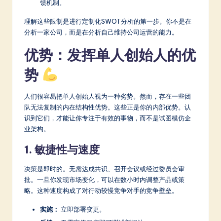
a
馈机制。
r
理解这些限制是进行定制化SWOT分析的第一步。你不是在
分析一家公司，而是在分析自己维持公司运营的能力。
e
In
优势：发挥单人创始人的优
n
势
o
人们很容易把单人创始人视为一种劣势。然而，存在一些团
v
队无法复制的内在结构性优势。这些正是你的内部优势。认
a
识到它们，才能让你专注于有效的事物，而不是试图模仿企
业架构。
ti
1. 敏捷性与速度
o
n
决策是即时的。无需达成共识、召开会议或经过委员会审
批。一旦你发现市场变化，可以在数小时内调整产品或策
略。这种速度构成了对行动较慢竞争对手的竞争壁垒。
实施：
立即部署变更。