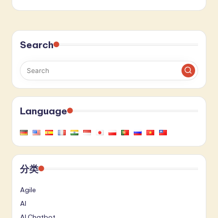
Search
Language
分类
Agile
AI
AI Chatbot