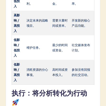
低投
利。
金。
率。
入
高影
响 /
决定未来的战略
需要大量时
开发新的核心
高投
项目。
间或资本。
产品功能。
入
低影
响 /
最少的时间
社交媒体发布
维护任务。
低投
或资金。
计划。
入
低影
响 /
消耗资源的分心
高时间或资
参加没有回报
高投
事项。
本投入。
的社交活动。
入
执行：将分析转化为行动