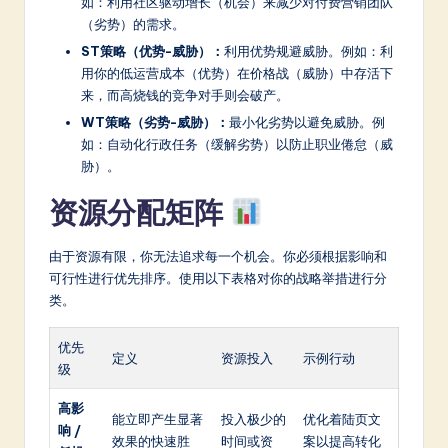
如：利用社区驱动增长（机会）来减少对付费营销团队
（劣势）的需求。
ST策略（优势-威胁）：
利用优势规避威胁。例如：利
用你的低运营成本（优势）在价格战（威胁）中存活下
来，而高烧钱的竞争对手则会破产。
WT策略（劣势-威胁）：
最小化劣势以避免威胁。例
如：自动化行政任务（缓解劣势）以防止职业倦怠（威
胁）。
资源分配矩阵
由于资源有限，你无法追求每一个机会。你必须根据影响和
可行性进行优先排序。使用以下表格对你的战略举措进行分
类。
优先
定义
资源投入
示例行动
级
高影
能立即产生显著
投入极少的
优化着陆页文
响 /
效果的快速胜
时间或资
案以提高转化