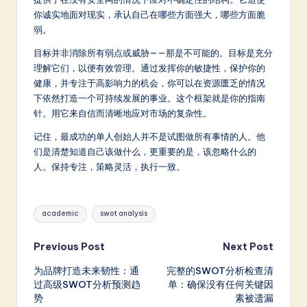
你诚实地面对现实，承认自己在哪些方面强大，哪些方面脆
弱。
目标并非消除所有弱点或威胁——那是不可能的。目标是充分
理解它们，以便有效管理。通过发挥你的敏捷性，保护你的
健康，并专注于高影响力的机会，你可以在资源匮乏的情况
下依然打造一个可持续发展的事业。这个框架就是你的指南
针。用它来自信而清晰地应对市场的复杂性。
记住，最成功的单人创始人并不是试图做所有事情的人。他
们是清楚知道自己该做什么，更重要的是，该忽略什么的
人。保持专注，策略灵活，执行一致。
Tags:
academic
swot analysis
Post
Previous Post
Next Post
为品牌打造未来韧性：通
完整的SWOT分析检查清
navigation
过高级SWOT分析预测趋
单：确保没有任何关键因
势
素被遗漏