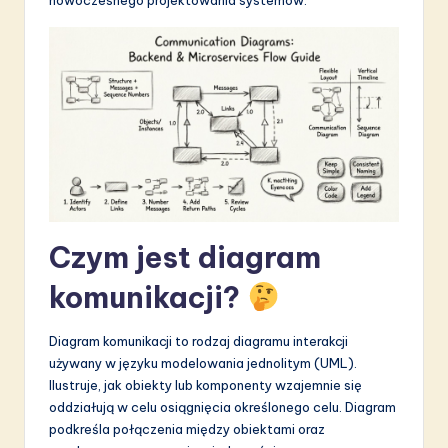
S
o
f
t
w
a
r
Czym jest diagram
e
I
komunikacji?
n
Diagram komunikacji to rodzaj diagramu interakcji
n
używany w języku modelowania jednolitym (UML).
o
Ilustruje, jak obiekty lub komponenty wzajemnie się
oddziałują w celu osiągnięcia określonego celu. Diagram
v
podkreśla połączenia między obiektami oraz