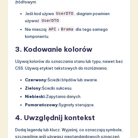
źródłowym.
Jeśli kod używa
, diagram powinien
UserDTO
używać
.
UserDTO
Nie mieszaj
i
dla tego samego
API
Brama
komponentu.
3. Kodowanie kolorów
Używaj kolorów do oznaczania stanu lub typu, nawet bez
CSS. Używaj etykiet tekstowych do rozróżniania.
Czerwony:
Ścieżki błędów lub awarie.
Zielony:
Ścieżki sukcesu.
Niebieski:
Zapytania danych.
Pomarańczowy:
Sygnały sterujące.
4. Uwzględnij kontekst
Dodaj legendę lub klucz. Wyjaśnij, co oznaczają symbole,
szczególnie jeśli używasz niestandardowych oznaczeń.