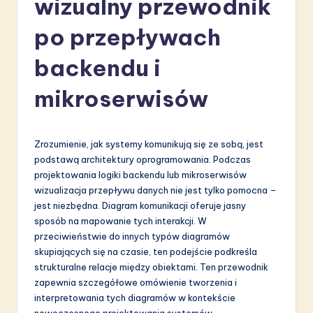
wizualny przewodnik
li
s
po przepływach
h
backendu i
-
mikroserwisów
L
a
t
Zrozumienie, jak systemy komunikują się ze sobą, jest
podstawą architektury oprogramowania. Podczas
e
projektowania logiki backendu lub mikroserwisów
s
wizualizacja przepływu danych nie jest tylko pomocna –
jest niezbędna. Diagram komunikacji oferuje jasny
t
sposób na mapowanie tych interakcji. W
in
przeciwieństwie do innych typów diagramów
skupiających się na czasie, ten podejście podkreśla
A
strukturalne relacje między obiektami. Ten przewodnik
I
zapewnia szczegółowe omówienie tworzenia i
interpretowania tych diagramów w kontekście
&
nowoczesnego projektowania systemów.