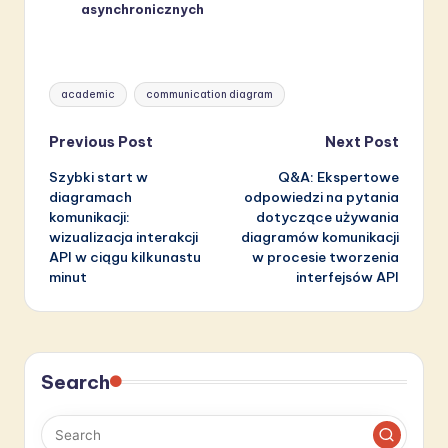
asynchronicznych
Tags:
academic
communication diagram
Post
Previous Post
Next Post
Szybki start w
Q&A: Ekspertowe
navigation
diagramach
odpowiedzi na pytania
komunikacji:
dotyczące używania
wizualizacja interakcji
diagramów komunikacji
API w ciągu kilkunastu
w procesie tworzenia
minut
interfejsów API
Search