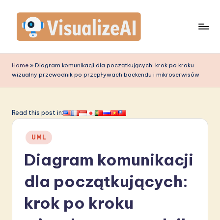
Skip
to
content
V
is
Home
»
Diagram komunikacji dla początkujących: krok po kroku
wizualny przewodnik po przepływach backendu i mikroserwisów
u
a
li
Read this post in:
z
Posted
UML
e
in
Diagram komunikacji
A
I
dla początkujących:
P
krok po kroku
o