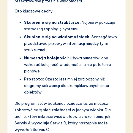
a
przekazywane przez nie wiadomości.
ti
Oto kluczowe cechy:
o
Skupienie się na strukturze:
Najpierw pokazuje
statyczną topologię systemu.
n
Skupienie się na wiadomościach:
Szczegółowo
przedstawia przepływ informacji między tymi
strukturami.
Numeracja kolejności:
Używa numerów, aby
wskazać kolejność wiadomości, a nie położenie
pionowe.
Prostota:
Często jest mniej zatłoczony niż
diagramy sekwencji dla skomplikowanych sieci
obiektów.
Dla programistów backendu oznacza to, że możesz
zobaczyć całą sieć zależności w jednym widoku. Dla
architektów mikroserwisów ułatwia zrozumienie, jak
Serwis A wywołuje Serwis B, który następnie może
wywołać Serwis C.