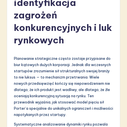
identyfikacja
li
s
zagrożeń
h
konkurencyjnych i luk
-
rynkowych
L
a
t
Planowanie strategiczne często zostaje przypisane do
biur kątowych dużych korporacji. Jednak dla wczesnych
e
startupów zrozumienie sił strukturalnych swojej branży
s
to nie luksus — to mechanizm przetrwania. Wiele
nowych przedsięwzięć kończy się niepowodzeniem nie
t
dlatego, że ich produkt jest wadliwy, ale dlatego, że źle
in
oceniają konkurencyjną sytuację na rynku. Ten
przewodnik wyjaśnia, jak stosować model pięciu sił
A
Porter’a specjalnie do unikalnych ograniczeń i możliwości
I
napotykanych przez startupy.
&
Systematyczne analizowanie dynamiki rynku pozwala