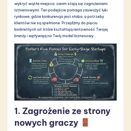
wykryć wątłe miejsca, zanim stają się zagrożeniami
S
istnieniowymi. Ten podejście pomaga zauważyć luki
o
rynkowe, gdzie konkurencja jest słaba, a potrzeby
klientów nie są spełnione. Przejdźmy do pięciu
f
konkretnych sił, które kształtują rentowność Twojej
t
branży i wpływają na Twój model biznesowy.
w
a
r
e
I
n
n
1. Zagrożenie ze strony
o
nowych graczy
v