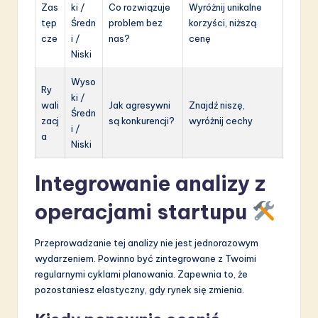
Zas
ki /
Co rozwiązuje
Wyróżnij unikalne
tęp
Średn
problem bez
korzyści, niższą
cze
i /
nas?
cenę
Niski
Wyso
Ry
ki /
wali
Jak agresywni
Znajdź niszę,
Średn
zacj
są konkurencji?
wyróżnij cechy
i /
a
Niski
Integrowanie analizy z
operacjami startupu
Przeprowadzanie tej analizy nie jest jednorazowym
wydarzeniem. Powinno być zintegrowane z Twoimi
regularnymi cyklami planowania. Zapewnia to, że
pozostaniesz elastyczny, gdy rynek się zmienia.