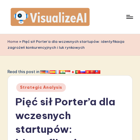
Skip
to
content
V
is
Home
»
Pięć sił Porter’a dla wczesnych startupów: identyfikacja
zagrożeń konkurencyjnych i luk rynkowych
u
a
li
Read this post in:
z
Posted
Strategic Analysis
e
in
Pięć sił Porter’a dla
A
I
wczesnych
P
startupów:
o