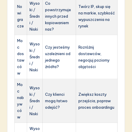
Wyso
Co
No
Twórz IP, skup się
ki /
powstrzymuje
wi
na markie, szybkość
Średn
innych przed
gra
wypuszczenia na
i /
kopiowaniem
cze
rynek
Niski
nas?
Mo
Wyso
c
Czy jesteśmy
Rozróżnij
ki /
dos
uzależnieni od
dostawców,
Średn
taw
jednego
negocjuj poziomy
i /
có
źródła?
objętości
Niski
w
Mo
Wyso
c
ki /
Czy klienci
Zwiększ koszty
nab
Średn
mogą łatwo
przejścia, popraw
yw
i /
odejść?
proces onboardingu
có
Niski
w
Wyso