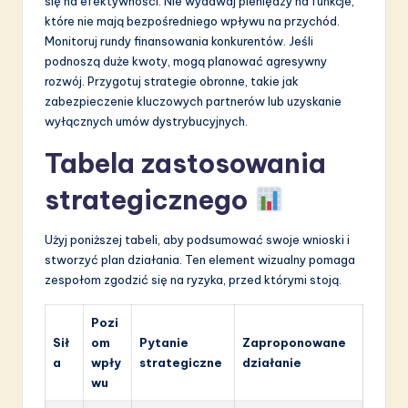
się na efektywności. Nie wydawaj pieniędzy na funkcje,
które nie mają bezpośredniego wpływu na przychód.
Monitoruj rundy finansowania konkurentów. Jeśli
podnoszą duże kwoty, mogą planować agresywny
rozwój. Przygotuj strategie obronne, takie jak
zabezpieczenie kluczowych partnerów lub uzyskanie
wyłącznych umów dystrybucyjnych.
Tabela zastosowania
strategicznego
Użyj poniższej tabeli, aby podsumować swoje wnioski i
stworzyć plan działania. Ten element wizualny pomaga
zespołom zgodzić się na ryzyka, przed którymi stoją.
Pozi
Sił
om
Pytanie
Zaproponowane
a
wpły
strategiczne
działanie
wu