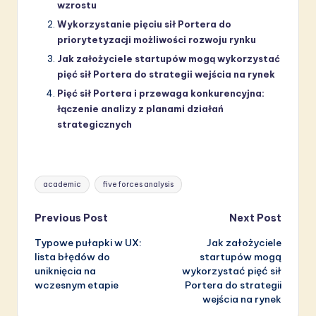
wzrostu
Wykorzystanie pięciu sił Portera do
priorytetyzacji możliwości rozwoju rynku
Jak założyciele startupów mogą wykorzystać
pięć sił Portera do strategii wejścia na rynek
Pięć sił Portera i przewaga konkurencyjna:
łączenie analizy z planami działań
strategicznych
Tags:
academic
five forces analysis
Post
Previous Post
Next Post
Typowe pułapki w UX:
Jak założyciele
navigation
lista błędów do
startupów mogą
uniknięcia na
wykorzystać pięć sił
wczesnym etapie
Portera do strategii
wejścia na rynek