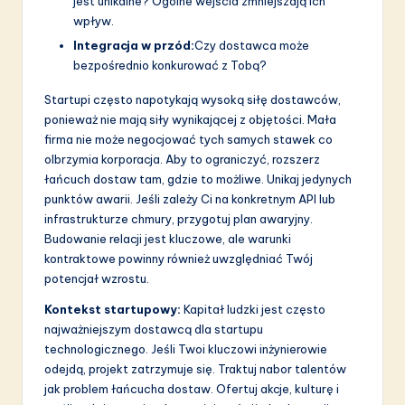
jest unikalne? Ogólne wejścia zmniejszają ich
wpływ.
Integracja w przód:
Czy dostawca może
bezpośrednio konkurować z Tobą?
Startupi często napotykają wysoką siłę dostawców,
ponieważ nie mają siły wynikającej z objętości. Mała
firma nie może negocjować tych samych stawek co
olbrzymia korporacja. Aby to ograniczyć, rozszerz
łańcuch dostaw tam, gdzie to możliwe. Unikaj jedynych
punktów awarii. Jeśli zależy Ci na konkretnym API lub
infrastrukturze chmury, przygotuj plan awaryjny.
Budowanie relacji jest kluczowe, ale warunki
kontraktowe powinny również uwzględniać Twój
potencjał wzrostu.
Kontekst startupowy:
Kapitał ludzki jest często
najważniejszym dostawcą dla startupu
technologicznego. Jeśli Twoi kluczowi inżynierowie
odejdą, projekt zatrzymuje się. Traktuj nabor talentów
jak problem łańcucha dostaw. Ofertuj akcje, kulturę i