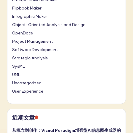
Flipbook Maker
Infographic Maker
Object-Oriented Analysis and Design
OpenDocs
Project Management
Software Development
Strategic Analysis
SysML
UML
Uncategorized
User Experience
近期文章
从概念到创作：Visual Paradigm增强型AI信息图生成器的