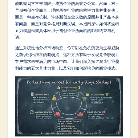
m
战略规划常常被局限于成熟企业的高管办公室。然而，对于
早期初创企业而言，理解所在行业的结构性力量并非奢侈，
p
而是一种生存机制。许多新创企业失败的原因并非产品本身
li
有问题，而是对竞争格局判断失误。本指南探讨如何将波特
五力模型框架具体应用于初创企业所面临的独特约束与机
fi
遇。
e
通过系统性地分析市场动态，你可以在危机演变为生存威胁
d
之前识别出潜在的脆弱点。这种方法有助于发现竞争较弱且
客户需求未被满足的市场空白。让我们深入探讨塑造行业盈
C
利能力的五大具体力量，以及它们如何影响你的商业模式。
hi
n
e
s
e
-
L