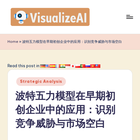
Skip
to
content
V
is
Home
»
波特五力模型在早期初创企业中的应用：识别竞争威胁与市场空白
u
a
Read this post in:
li
Posted
z
Strategic Analysis
in
e
波特五力模型在早期初
A
创企业中的应用：识别
I
竞争威胁与市场空白
S
i