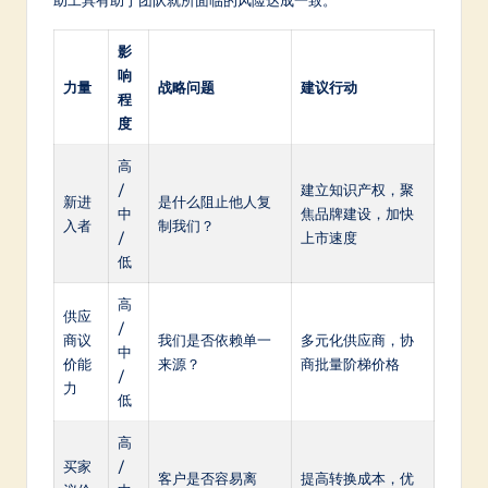
助工具有助于团队就所面临的风险达成一致。
影
响
力量
战略问题
建议行动
程
度
高
/
建立知识产权，聚
新进
是什么阻止他人复
中
焦品牌建设，加快
入者
制我们？
/
上市速度
低
高
供应
/
商议
我们是否依赖单一
多元化供应商，协
中
价能
来源？
商批量阶梯价格
/
力
低
高
买家
/
客户是否容易离
提高转换成本，优