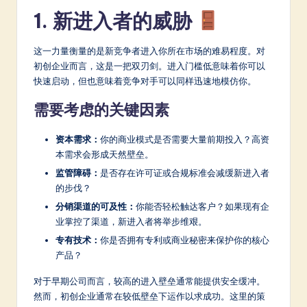
1. 新进入者的威胁
a
t
这一力量衡量的是新竞争者进入你所在市场的难易程度。对
e
初创企业而言，这是一把双刃剑。进入门槛低意味着你可以
快速启动，但也意味着竞争对手可以同样迅速地模仿你。
s
t
需要考虑的关键因素
in
资本需求：
你的商业模式是否需要大量前期投入？高资
A
本需求会形成天然壁垒。
监管障碍：
是否存在许可证或合规标准会减缓新进入者
I
的步伐？
&
分销渠道的可及性：
你能否轻松触达客户？如果现有企
S
业掌控了渠道，新进入者将举步维艰。
专有技术：
你是否拥有专利或商业秘密来保护你的核心
o
产品？
ft
对于早期公司而言，较高的进入壁垒通常能提供安全缓冲。
w
然而，初创企业通常在较低壁垒下运作以求成功。这里的策