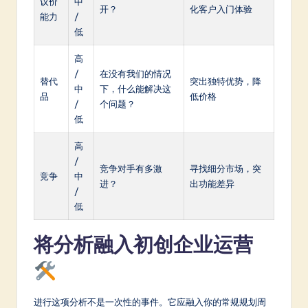
议价
中
开？
化客户入门体验
能力
/
低
高
/
在没有我们的情况
替代
突出独特优势，降
中
下，什么能解决这
品
低价格
/
个问题？
低
高
/
竞争对手有多激
寻找细分市场，突
竞争
中
进？
出功能差异
/
低
将分析融入初创企业运营
进行这项分析不是一次性的事件。它应融入你的常规规划周