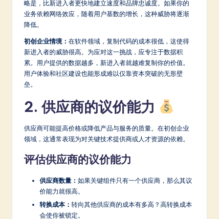
a
略是，比新进入者更快地建立速度和品牌忠诚度。如果你的
业务依赖网络效应，随着用户基数的增长，这种威胁将逐渐
r
降低。
e
初创企业情境：
在软件领域，复制代码的成本很低，这使得
In
新进入者的威胁很高。为应对这一挑战，应专注于数据积
累。用户提供的数据越多，新进入者就越难复制你的价值。
n
用户体验和社区建设也能形成难以仅靠资本突破的无形壁
o
垒。
v
2. 供应商的议价能力
a
供应商可能提高价格或降低产品与服务的质量。在初创企业
ti
领域，这通常表现为对关键技术提供商或人才资源的依赖。
o
评估供应商的议价能力
n
供应商数量：
如果关键组件只有一个供应商，那么其议
价能力就很高。
转换成本：
转向其他供应商的成本有多高？高转换成本
会使你被锁定。