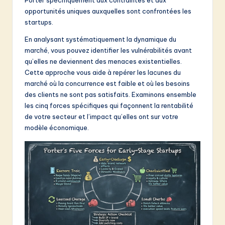
&
opportunités uniques auxquelles sont confrontées les
startups.
S
En analysant systématiquement la dynamique du
o
marché, vous pouvez identifier les vulnérabilités avant
f
qu’elles ne deviennent des menaces existentielles.
Cette approche vous aide à repérer les lacunes du
t
marché où la concurrence est faible et où les besoins
w
des clients ne sont pas satisfaits. Examinons ensemble
les cinq forces spécifiques qui façonnent la rentabilité
a
de votre secteur et l’impact qu’elles ont sur votre
r
modèle économique.
e
I
n
n
o