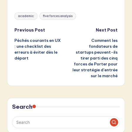
Tags:
academic
five forces analysis
Post
Previous Post
Next Post
Péchés courants en UX
Comment les
navigation
: une checklist des
fondateurs de
erreurs à éviter dès le
startups peuvent-ils
départ
tirer parti des cinq
forces de Porter pour
leur stratégie d’entrée
sur le marché
Search