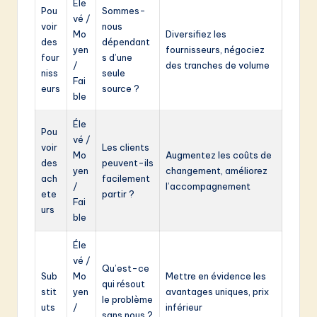
Éle
Pou
Sommes-
vé /
voir
nous
Mo
Diversifiez les
des
dépendant
yen
fournisseurs, négociez
four
s d’une
/
des tranches de volume
niss
seule
Fai
eurs
source ?
ble
Éle
Pou
vé /
voir
Les clients
Mo
Augmentez les coûts de
des
peuvent-ils
yen
changement, améliorez
ach
facilement
/
l’accompagnement
ete
partir ?
Fai
urs
ble
Éle
vé /
Qu’est-ce
Sub
Mo
Mettre en évidence les
qui résout
stit
yen
avantages uniques, prix
le problème
uts
/
inférieur
sans nous ?