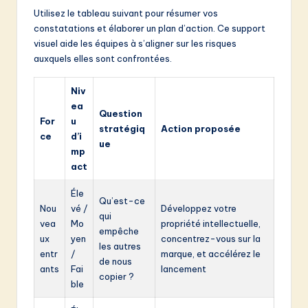
Utilisez le tableau suivant pour résumer vos
constatations et élaborer un plan d’action. Ce support
visuel aide les équipes à s’aligner sur les risques
auxquels elles sont confrontées.
Niv
ea
Question
For
u
stratégiq
Action proposée
ce
d’i
ue
mp
act
Éle
Qu’est-ce
Nou
vé /
Développez votre
qui
vea
Mo
propriété intellectuelle,
empêche
ux
yen
concentrez-vous sur la
les autres
entr
/
marque, et accélérez le
de nous
ants
Fai
lancement
copier ?
ble