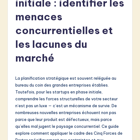
initiale : identifier les
e
n
menaces
c
concurrentielles et
h
les lacunes du
-
L
marché
a
t
La planification stratégique est souvent reléguée au
e
bureau du coin des grandes entreprises établies.
Toutefois, pour les startups en phase initiale,
s
comprendre les forces structurelles de votre secteur
t
n’est pas un luxe — c’est un mécanisme de survie. De
nombreuses nouvelles entreprises échouent non pas
in
parce que leur produit est défectueux, mais parce
A
qu’elles mal jugent le paysage concurrentiel. Ce guide
explore comment appliquer le cadre des Cinq Forces de
I
Porter spécifiquement aux contraintes et aux