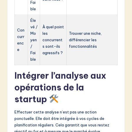
Fai
ble
Éle
vé /
À quel point
Con
Mo
les
Trouver une niche,
curr
yen
concurrent
différencier les
enc
/
s sont-ils
fonctionnalités
e
Fai
agressifs ?
ble
Intégrer l’analyse aux
opérations de la
startup
Effectuer cette analyse n’est pas une action
ponctuelle. Elle doit être intégrée à vos cycles de
planification réguliers. Cela garantit que vous restez
réactif au fur et à mesure que le marché évolue.