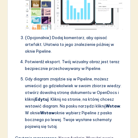
(Opcjonalnie) Dodaj komentarz, aby opisać
artefakt. Ułatwia to jego znalezienie później w
oknie Pipeline.
Potwierdź eksport. Twój wizualny obraz jest teraz
bezpiecznie przechowywany w Pipeline.
Gdy diagram znajdzie się w Pipeline, możesz
umieścić go gdziekolwiek w swoim zbiorze wiedzy:
otwórz dowolną stronę dokumentu w OpenDocs i
kliknij
Edytuj
. Kliknij na stronie, na której chcesz
wstawić diagram. Na pasku narzędzi kliknij
Wstaw
.
W oknie
Wstaw
oknie wybierz Pipeline z paska
bocznego po lewej. Twoje wysłane schematy
pojawią się tutaj.
Czytanie rozszerzone:
Nowa funkcja: Wysyłaj swoje