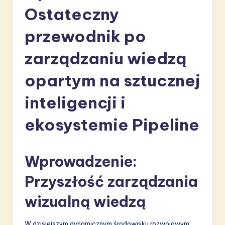
li
Ostateczny
s
przewodnik po
h
zarządzaniu wiedzą
-
L
opartym na sztucznej
a
inteligencji i
t
ekosystemie Pipeline
e
s
t
Wprowadzenie:
in
Przyszłość zarządzania
A
wizualną wiedzą
I
&
W dzisiejszym dynamicznym środowisku rozwojowym