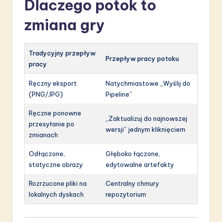
Dlaczego potok to
zmiana gry
Tradycyjny przepływ
Przepływ pracy potoku
pracy
Ręczny eksport
Natychmiastowe „Wyślij do
(PNG/JPG)
Pipeline”
Ręczne ponowne
„Zaktualizuj do najnowszej
przesyłanie po
wersji” jednym kliknięciem
zmianach
Odłączone,
Głęboko łączone,
statyczne obrazy
edytowalne artefakty
Rozrzucone pliki na
Centralny chmury
lokalnych dyskach
repozytorium