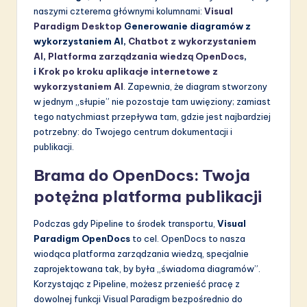
naszymi czterema głównymi kolumnami:
Visual
Paradigm Desktop
Generowanie diagramów z
wykorzystaniem AI,
Chatbot z wykorzystaniem
AI
,
Platforma zarządzania wiedzą OpenDocs
,
i
Krok po kroku aplikacje internetowe z
wykorzystaniem AI
. Zapewnia, że diagram stworzony
w jednym „słupie” nie pozostaje tam uwięziony; zamiast
tego natychmiast przepływa tam, gdzie jest najbardziej
potrzebny: do Twojego centrum dokumentacji i
publikacji.
Brama do OpenDocs: Twoja
potężna platforma publikacji
Podczas gdy Pipeline to środek transportu,
Visual
Paradigm OpenDocs
to cel. OpenDocs to nasza
wiodąca platforma zarządzania wiedzą, specjalnie
zaprojektowana tak, by była „świadoma diagramów”.
Korzystając z Pipeline, możesz przenieść pracę z
dowolnej funkcji Visual Paradigm bezpośrednio do