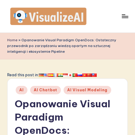
Skip
to
content
V
is
Home
»
Opanowanie Visual Paradigm OpenDocs: Ostateczny
przewodnik po zarządzaniu wiedzą opartym na sztucznej
u
inteligencji i ekosystemie Pipeline
a
li
Read this post in:
z
e
Posted
AI
AI Chatbot
AI Visual Modeling
in
A
Opanowanie Visual
I
Paradigm
P
OpenDocs:
o