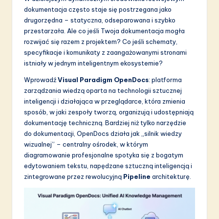
dokumentacja często staje się postrzegana jako
S
drugorzędna – statyczna, odseparowana i szybko
o
przestarzała. Ale co jeśli Twoja dokumentacja mogła
rozwijać się razem z projektem? Co jeśli schematy,
f
specyfikacje i komunikaty z zaangażowanymi stronami
t
istniały w jednym inteligentnym ekosystemie?
w
Wprowadź
Visual Paradigm OpenDocs
: platforma
zarządzania wiedzą oparta na technologii sztucznej
a
inteligencji i działająca w przeglądarce, która zmienia
r
sposób, w jaki zespoły tworzą, organizują i udostępniają
dokumentację techniczną. Bardziej niż tylko narzędzie
e
do dokumentacji, OpenDocs działa jak „silnik wiedzy
I
wizualnej” – centralny ośrodek, w którym
diagramowanie profesjonalne spotyka się z bogatym
n
edytowaniem tekstu, napędzane sztuczną inteligencją i
n
zintegrowane przez rewolucyjną
Pipeline
architekturę.
o
v