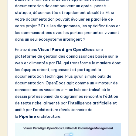
documentation devient souvent un après-pensé —
&
statique, déconnectée et rapidement obsolète. Et si
S
votre documentation pouvait évoluer en parallèle de
votre projet ? Et si les diagrammes, les spécifications et
o
les communications avec les parties prenantes vivaient
f
dans un seul écosystème intelligent ?
t
Entrez dans
Visual Paradigm OpenDocs
: une
plateforme de gestion des connaissances basée sur le
w
web et alimentée par l’IA, qui transforme la manière dont
a
les équipes créent, organisent et partagent la
documentation technique. Plus qu’un simple outil de
r
documentation, OpenDocs agit comme un « moteur de
e
connaissances visuelles » — un hub centralisé où le
dessin professionnel de diagrammes rencontre l’édition
I
de texte riche, alimenté par l’intelligence artificielle et
n
unifié par l’architecture révolutionnaire de
la
Pipeline
architecture.
n
o