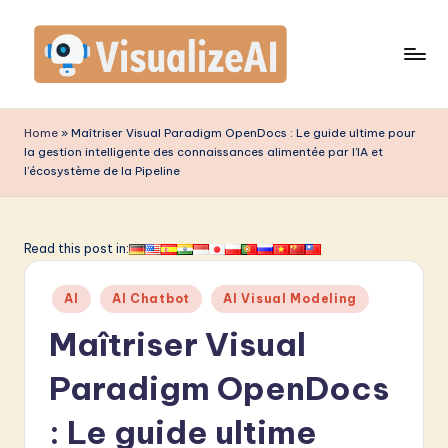
Skip
to
content
V
is
Home
»
Maîtriser Visual Paradigm OpenDocs : Le guide ultime pour
la gestion intelligente des connaissances alimentée par l’IA et
u
l’écosystème de la Pipeline
a
li
Read this post in:
z
e
Posted
AI
AI Chatbot
AI Visual Modeling
in
A
Maîtriser Visual
I
Paradigm OpenDocs
F
: Le guide ultime
r