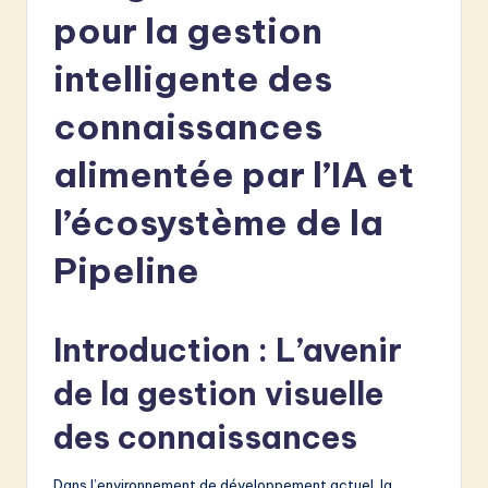
e
pour la gestion
n
intelligente des
c
connaissances
h
-
alimentée par l’IA et
L
l’écosystème de la
a
Pipeline
t
e
s
Introduction : L’avenir
t
de la gestion visuelle
in
des connaissances
A
I
Dans l’environnement de développement actuel, la