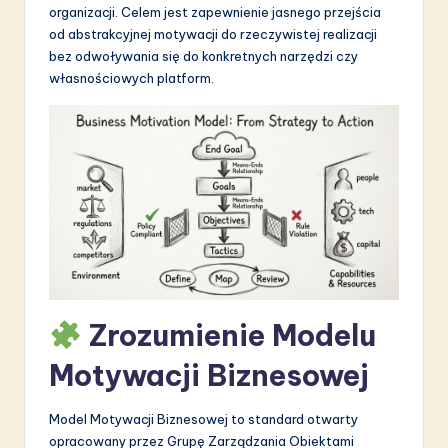
organizacji. Celem jest zapewnienie jasnego przejścia
S
od abstrakcyjnej motywacji do rzeczywistej realizacji
o
bez odwoływania się do konkretnych narzędzi czy
własnościowych platform.
f
t
w
a
r
e
I
n
Zrozumienie Modelu
n
Motywacji Biznesowej
o
v
Model Motywacji Biznesowej to standard otwarty
opracowany przez Grupę Zarządzania Obiektami