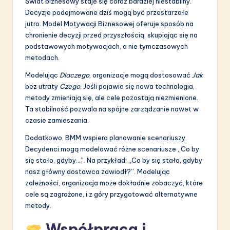
Świat biznesowy staje się coraz bardziej niestabilny.
Decyzje podejmowane dziś mogą być przestarzałe
jutro. Model Motywacji Biznesowej oferuje sposób na
chronienie decyzji przed przyszłością, skupiając się na
podstawowych motywacjach, a nie tymczasowych
metodach.
Modelując
Dlaczego
, organizacje mogą dostosować
Jak
bez utraty
Czego
. Jeśli pojawia się nowa technologia,
metody zmieniają się, ale cele pozostają niezmienione.
Ta stabilność pozwala na spójne zarządzanie nawet w
czasie zamieszania.
Dodatkowo, BMM wspiera planowanie scenariuszy.
Decydenci mogą modelować różne scenariusze „Co by
się stało, gdyby…”. Na przykład: „Co by się stało, gdyby
nasz główny dostawca zawiodł?”. Modelując
zależności, organizacja może dokładnie zobaczyć, które
cele są zagrożone, i z góry przygotować alternatywne
metody.
Współpraca i