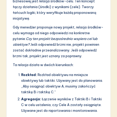
biznesowej jest relacja środków-celu. Ten koncept
łączy działania (środki) z wynikami (cele). Tworzy
łańcuch logiki, który weryfikuje każdą proponowaną
inicjatywę.
Gdy menedżer proponuje nowy projekt, relacja środków-
celu wymaga od niego odpowiedzi na konkretne
pytanie:
Czy ten projekt bezpośrednio wspiera cel lub
obiektyw?
Jeśli odpowiedź brzmi nie, projekt powinien
zostać dokładnie przeanalizowany. Jeśli odpowiedź
brzmi tak, projekt jest uznany za poprawny.
Ta relacja działa w dwóch kierunkach:
Rozkład:
Rozkład obiektywu na mniejsze
obiektywy lub taktiki. Używany jest do planowania.
„Aby osiągnąć obiektyw A, musimy zakończyć
taktikę B i taktikę C.”
Agregacja:
Łączenie wyników z Taktiki B i Taktiki
C w celu ustalenia, czy Cele A zostały osiągnięte.
Używane jest do raportowania i monitorowania.