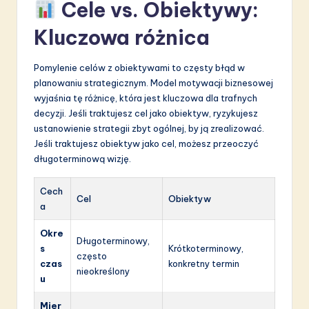
Cele vs. Obiektywy:
Kluczowa różnica
Pomylenie celów z obiektywami to częsty błąd w
planowaniu strategicznym. Model motywacji biznesowej
wyjaśnia tę różnicę, która jest kluczowa dla trafnych
decyzji. Jeśli traktujesz cel jako obiektyw, ryzykujesz
ustanowienie strategii zbyt ogólnej, by ją zrealizować.
Jeśli traktujesz obiektyw jako cel, możesz przeoczyć
długoterminową wizję.
Cech
Cel
Obiektyw
a
Okre
Długoterminowy,
s
Krótkoterminowy,
często
czas
konkretny termin
nieokreślony
u
Mier