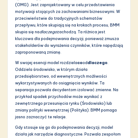
a
(OMG). Jest zaprojektowany w celu przedstawienia
ti
motywacji stojących za zachowaniami biznesowymi. W
przeciwieństwie do tradycyjnych schematów
o
przepływu, które skupiają się na krokach procesu, BMM
n
skupia się na
dlaczego
zachodzą. Ta różnica jest
kluczowa dla podejmowania decyzji, ponieważ zmusza
stakeholderów do wyrażenia czynników, które napędzają
zaproponowaną zmianę.
W swojej esencji model rozdziela
co
od
dlaczego
.
Oddziela środowisko, w którym działa
przedsiębiorstwo, od wewnętrznych możliwości
wykorzystywanych do osiągnięcia wyników. Ta
separacja pozwala decydentom izolować zmienne. Na
przykład spadek przychodów może wynikać z
zewnętrznego przesunięcia rynku (Środowisko) lub
zmiany polityki wewnętrznej (Polityka). BMM pomaga
jasno zaznaczyć te relacje.
Gdy stosuje się go do podejmowania decyzji, model
działa jak narzędzie diagnostyczne. Pozwala zespołom