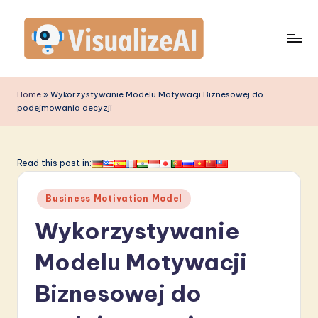
Skip
to
content
V
is
Home
»
Wykorzystywanie Modelu Motywacji Biznesowej do
podejmowania decyzji
u
a
li
Read this post in:
z
Posted
Business Motivation Model
e
in
Wykorzystywanie
A
I
Modelu Motywacji
P
Biznesowej do
o