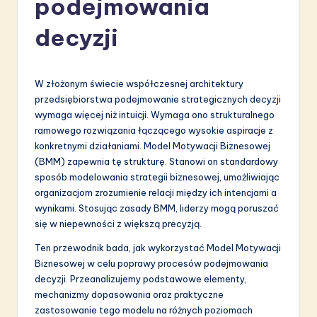
podejmowania
li
s
decyzji
h
-
W złożonym świecie współczesnej architektury
L
przedsiębiorstwa podejmowanie strategicznych decyzji
wymaga więcej niż intuicji. Wymaga ono strukturalnego
a
ramowego rozwiązania łączącego wysokie aspiracje z
t
konkretnymi działaniami. Model Motywacji Biznesowej
(BMM) zapewnia tę strukturę. Stanowi on standardowy
e
sposób modelowania strategii biznesowej, umożliwiając
s
organizacjom zrozumienie relacji między ich intencjami a
wynikami. Stosując zasady BMM, liderzy mogą poruszać
t
się w niepewności z większą precyzją.
in
Ten przewodnik bada, jak wykorzystać Model Motywacji
A
Biznesowej w celu poprawy procesów podejmowania
decyzji. Przeanalizujemy podstawowe elementy,
I
mechanizmy dopasowania oraz praktyczne
&
zastosowanie tego modelu na różnych poziomach