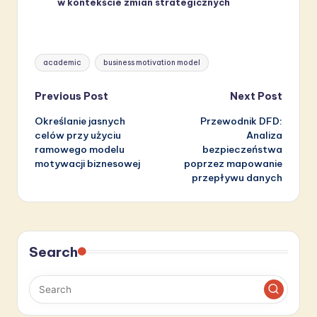
w kontekście zmian strategicznych
Tags:
academic
business motivation model
Post
Previous Post
Next Post
Określanie jasnych
Przewodnik DFD:
navigation
celów przy użyciu
Analiza
ramowego modelu
bezpieczeństwa
motywacji biznesowej
poprzez mapowanie
przepływu danych
Search