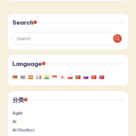
Search
Language
分类
Agile
AI
AI Chatbot