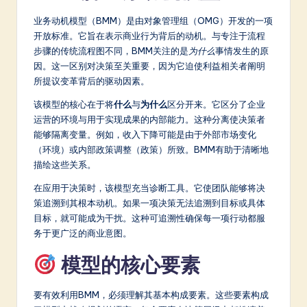
a
业务动机模型（BMM）是由对象管理组（OMG）开发的一项
开放标准。它旨在表示商业行为背后的动机。与专注于流程
t
步骤的传统流程图不同，BMM关注的是
为什么
事情发生的原
e
因。这一区别对决策至关重要，因为它迫使利益相关者阐明
所提议变革背后的驱动因素。
s
该模型的核心在于将
什么
与
为什么
区分开来。它区分了企业
t
运营的环境与用于实现成果的内部能力。这种分离使决策者
in
能够隔离变量。例如，收入下降可能是由于外部市场变化
（环境）或内部政策调整（政策）所致。BMM有助于清晰地
A
描绘这些关系。
I
在应用于决策时，该模型充当诊断工具。它使团队能够将决
&
策追溯到其根本动机。如果一项决策无法追溯到目标或具体
目标，就可能成为干扰。这种可追溯性确保每一项行动都服
S
务于更广泛的商业意图。
o
模型的核心要素
ft
w
要有效利用BMM，必须理解其基本构成要素。这些要素构成