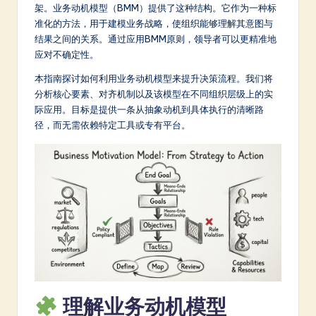
m
架。业务动机模型（BMM）提供了这种结构。它作为一种标
准化的方法，用于建模业务战略，使组织能够理解其意图与
p
结果之间的关系。通过应用BMM原则，领导者可以更精准地
li
应对不确定性。
fi
本指南探讨如何利用业务动机模型来提升决策流程。我们将
分析核心要素、对齐机制以及该模型在不同组织层级上的实
e
际应用。目标是提供一条从抽象动机到具体执行的清晰路
d
径，而无需依赖特定工具或专有平台。
C
hi
n
e
s
e
-
理解业务动机模型
L