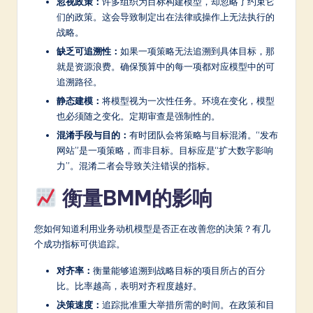
忽视政策：
许多组织为目标构建模型，却忽略了约束它
们的政策。这会导致制定出在法律或操作上无法执行的
战略。
缺乏可追溯性：
如果一项策略无法追溯到具体目标，那
就是资源浪费。确保预算中的每一项都对应模型中的可
追溯路径。
静态建模：
将模型视为一次性任务。环境在变化，模型
也必须随之变化。定期审查是强制性的。
混淆手段与目的：
有时团队会将策略与目标混淆。“发布
网站”是一项策略，而非目标。目标应是“扩大数字影响
力”。混淆二者会导致关注错误的指标。
衡量BMM的影响
您如何知道利用业务动机模型是否正在改善您的决策？有几
个成功指标可供追踪。
对齐率：
衡量能够追溯到战略目标的项目所占的百分
比。比率越高，表明对齐程度越好。
决策速度：
追踪批准重大举措所需的时间。在政策和目