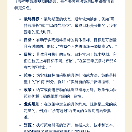
a
了模型中战略规划的语言。每个要素在决策层级中都扮演着
特定角色。
r
最终目标：
最终期望的状态。通常较为抽象，例如“可
e
持续增长”或“市场领导地位”。最终目标是长期的，没有
In
固定的完成时间。
n
目标：
有助于实现最终目标的具体目标。目标是可衡量
且有时限的。例如，“在12个月内将市场份额提高5%。”
o
目标：
具体且可执行的目标。目标常用于战术规划。它
v
们在粒度上与目标不同。例如，“在第三季度前将产品X
在Y地区推出。”
a
策略：
为实现目标而采取的具体行动或方法。策略是模
ti
型中的“如何”部分。例如：“实施新的客户反馈循环。”
o
政策：
约束或促进行动的规则或指导方针。政策作为决
策的护栏，确保组织内部的一致性。
n
业务规则：
在政策中定义的具体约束。规则是二元的或
定量的。例如：“所有超过1万美元的采购均需高管批
准。”
资源：
执行策略所需的资产。包括人力、技术和资本。
BMM描述了资源如何被消耗以实现目标。