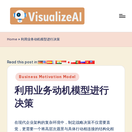
Skip
to
content
V
is
Home
»
利用业务动机模型进行决策
u
a
Read this post in:
li
Posted
z
Business Motivation Model
in
e
利用业务动机模型进行
A
决策
I
S
在现代企业架构的复杂环境中，制定战略决策不仅需要直
i
觉，更需要一个将高层次愿景与具体行动相连接的结构化框