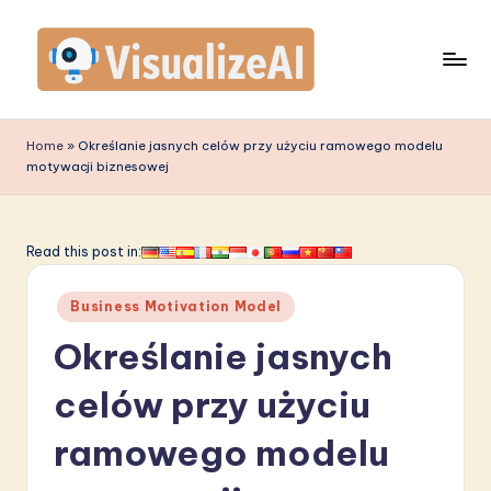
Skip
to
content
V
is
Home
»
Określanie jasnych celów przy użyciu ramowego modelu
motywacji biznesowej
u
a
li
Read this post in:
z
Posted
Business Motivation Model
e
in
Określanie jasnych
A
I
celów przy użyciu
P
ramowego modelu
o