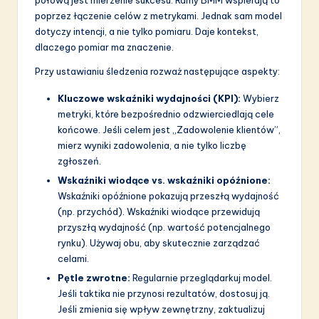
połową jest mierzenie sukcesu. Ramy BMM wspierają to
poprzez łączenie celów z metrykami. Jednak sam model
dotyczy intencji, a nie tylko pomiaru. Daje kontekst,
dlaczego pomiar ma znaczenie.
Przy ustawianiu śledzenia rozważ następujące aspekty:
Kluczowe wskaźniki wydajności (KPI):
Wybierz
metryki, które bezpośrednio odzwierciedlają cele
końcowe. Jeśli celem jest „Zadowolenie klientów”,
mierz wyniki zadowolenia, a nie tylko liczbę
zgłoszeń.
Wskaźniki wiodące vs. wskaźniki opóźnione:
Wskaźniki opóźnione pokazują przeszłą wydajność
(np. przychód). Wskaźniki wiodące przewidują
przyszłą wydajność (np. wartość potencjalnego
rynku). Używaj obu, aby skutecznie zarządzać
celami.
Pętle zwrotne:
Regularnie przeglądarkuj model.
Jeśli taktika nie przynosi rezultatów, dostosuj ją.
Jeśli zmienia się wpływ zewnętrzny, zaktualizuj