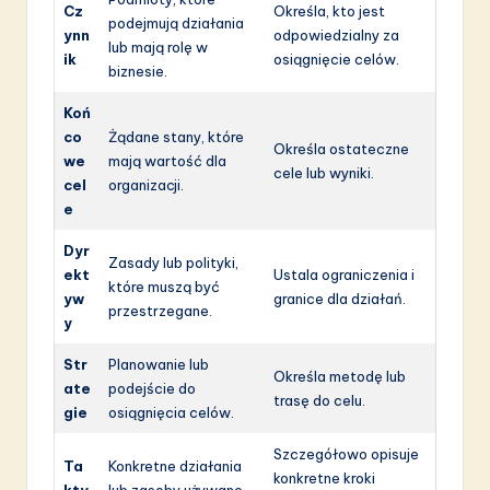
Cz
Określa, kto jest
podejmują działania
ynn
odpowiedzialny za
lub mają rolę w
ik
osiągnięcie celów.
biznesie.
Koń
co
Żądane stany, które
Określa ostateczne
we
mają wartość dla
cele lub wyniki.
cel
organizacji.
e
Dyr
Zasady lub polityki,
ekt
Ustala ograniczenia i
które muszą być
yw
granice dla działań.
przestrzegane.
y
Str
Planowanie lub
Określa metodę lub
ate
podejście do
trasę do celu.
gie
osiągnięcia celów.
Szczegółowo opisuje
Ta
Konkretne działania
konkretne kroki
kty
lub zasoby używane