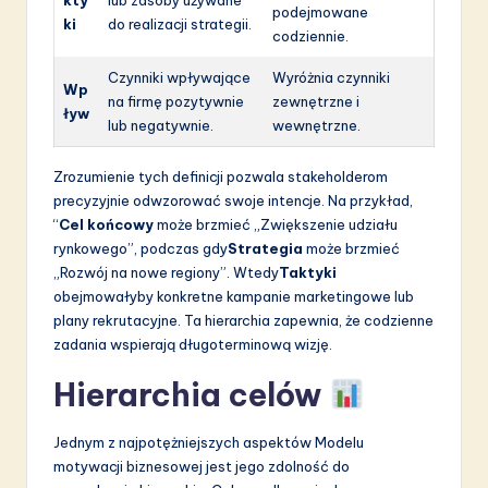
podejmowane
ki
do realizacji strategii.
codziennie.
Czynniki wpływające
Wyróżnia czynniki
Wp
na firmę pozytywnie
zewnętrzne i
ływ
lub negatywnie.
wewnętrzne.
Zrozumienie tych definicji pozwala stakeholderom
precyzyjnie odwzorować swoje intencje. Na przykład,
“
Cel końcowy
może brzmieć „Zwiększenie udziału
rynkowego”, podczas gdy
Strategia
może brzmieć
„Rozwój na nowe regiony”. Wtedy
Taktyki
obejmowałyby konkretne kampanie marketingowe lub
plany rekrutacyjne. Ta hierarchia zapewnia, że codzienne
zadania wspierają długoterminową wizję.
Hierarchia celów
Jednym z najpotężniejszych aspektów Modelu
motywacji biznesowej jest jego zdolność do