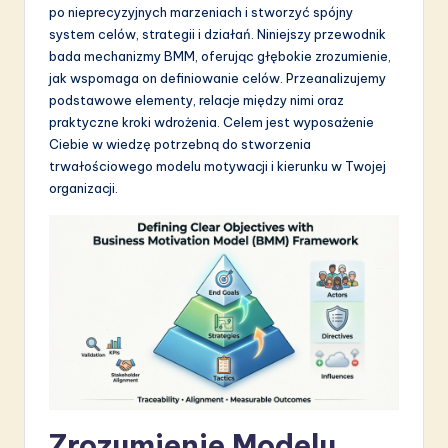
po nieprecyzyjnych marzeniach i stworzyć spójny
S
system celów, strategii i działań. Niniejszy przewodnik
o
bada mechanizmy BMM, oferując głębokie zrozumienie,
jak wspomaga on definiowanie celów. Przeanalizujemy
f
podstawowe elementy, relacje między nimi oraz
t
praktyczne kroki wdrożenia. Celem jest wyposażenie
Ciebie w wiedzę potrzebną do stworzenia
w
trwałościowego modelu motywacji i kierunku w Twojej
a
organizacji.
r
e
I
n
n
o
v
Zrozumienie Modelu