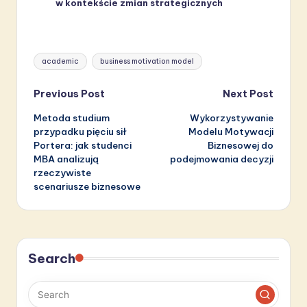
w kontekście zmian strategicznych
Tags:
academic
business motivation model
Post
Previous Post
Next Post
Metoda studium
Wykorzystywanie
navigation
przypadku pięciu sił
Modelu Motywacji
Portera: jak studenci
Biznesowej do
MBA analizują
podejmowania decyzji
rzeczywiste
scenariusze biznesowe
Search