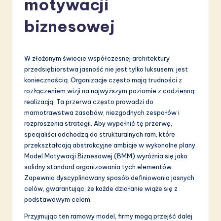
motywacji
li
s
biznesowej
h
-
W złożonym świecie współczesnej architektury
L
przedsiębiorstwa jasność nie jest tylko luksusem; jest
koniecznością. Organizacje często mają trudności z
a
rozłączeniem wizji na najwyższym poziomie z codzienną
t
realizacją. Ta przerwa często prowadzi do
marnotrawstwa zasobów, niezgodnych zespołów i
e
rozproszenia strategii. Aby wypełnić tę przerwę,
s
specjaliści odchodzą do strukturalnych ram, które
przekształcają abstrakcyjne ambicje w wykonalne plany.
t
Model Motywacji Biznesowej (BMM) wyróżnia się jako
in
solidny standard organizowania tych elementów.
Zapewnia dyscyplinowany sposób definiowania jasnych
A
celów, gwarantując, że każde działanie wiąże się z
I
podstawowym celem.
&
Przyjmując ten ramowy model, firmy mogą przejść dalej