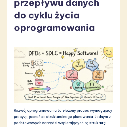
przepływu danych
li
s
do cyklu życia
h
oprogramowania
-
L
a
t
e
s
t
in
A
Rozwój oprogramowania to złożony proces wymagający
I
precyzji, jasności i strukturalnego planowania. Jednym z
podstawowych narzędzi wspierających tę strukturę
&