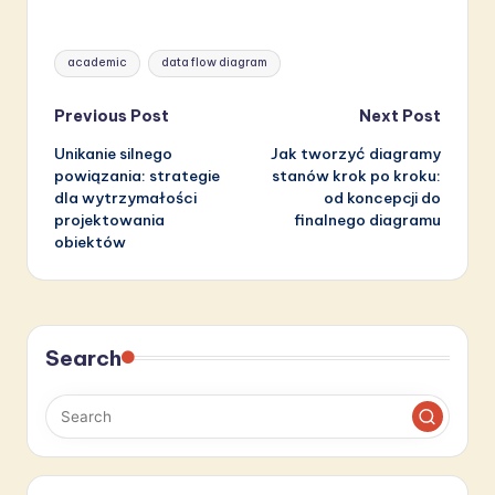
Tags:
academic
data flow diagram
Post
Previous Post
Next Post
Unikanie silnego
Jak tworzyć diagramy
navigation
powiązania: strategie
stanów krok po kroku:
dla wytrzymałości
od koncepcji do
projektowania
finalnego diagramu
obiektów
Search