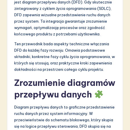
jest diagram przepływu danych (DFD). Gdy skutecznie
S
zintegrowany z cyklem życia oprogramowania (SDLC),
DFD zapewnia wizualne przedstawienie ruchu danych
o
przez system. Ta integracja gwarantuje zrozumienie
f
wymagań, optymalizację procesów oraz zgodność
końcowego produktu z potrzebami użytkownika.
t
Ten przewodnik bada aspekty techniczne włączania
w
DFD do każdej fazy rozwoju. Omawia podstawowe
a
składniki, konkretne fazy cyklu życia oprogramowania, w
których się stosują, oraz praktyczne kroki zapewnienia
r
dokładności na przestrzeni całego cyklu projektu.
e
Zrozumienie diagramów
I
przepływu danych
n
n
Diagram przepływu danych to graficzne przedstawienie
o
ruchu danych przez system informacyjny. W
przeciwieństwie do schematu blokowego, który skupia
v
się na logice przepływu sterowania, DFD skupia się na