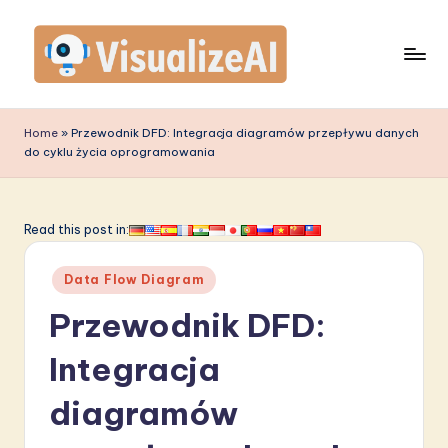
Skip
to
content
V
is
Home
»
Przewodnik DFD: Integracja diagramów przepływu danych
do cyklu życia oprogramowania
u
a
li
Read this post in:
z
Posted
Data Flow Diagram
e
in
Przewodnik DFD:
A
I
Integracja
P
diagramów
o