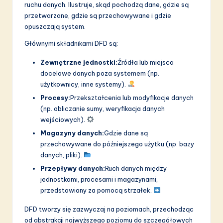
a
ruchu danych. Ilustruje, skąd pochodzą dane, gdzie są
przetwarzane, gdzie są przechowywane i gdzie
ti
opuszczają system.
o
Głównymi składnikami DFD są:
n
Zewnętrzne jednostki:
Źródła lub miejsca
docelowe danych poza systemem (np.
użytkownicy, inne systemy).
Procesy:
Przekształcenia lub modyfikacje danych
(np. obliczanie sumy, weryfikacja danych
wejściowych).
Magazyny danych:
Gdzie dane są
przechowywane do późniejszego użytku (np. bazy
danych, pliki).
Przepływy danych:
Ruch danych między
jednostkami, procesami i magazynami,
przedstawiany za pomocą strzałek.
DFD tworzy się zazwyczaj na poziomach, przechodząc
od abstrakcji najwyższego poziomu do szczegółowych