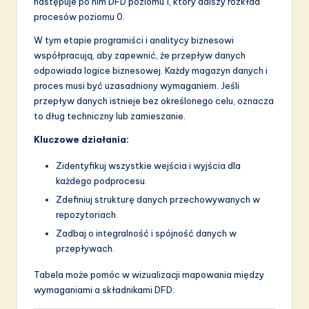
następuje po nim DFD poziomu 1, który dalszy rozkład
procesów poziomu 0.
W tym etapie programiści i analitycy biznesowi
współpracują, aby zapewnić, że przepływ danych
odpowiada logice biznesowej. Każdy magazyn danych i
proces musi być uzasadniony wymaganiem. Jeśli
przepływ danych istnieje bez określonego celu, oznacza
to dług techniczny lub zamieszanie.
Kluczowe działania:
Zidentyfikuj wszystkie wejścia i wyjścia dla
każdego podprocesu.
Zdefiniuj strukturę danych przechowywanych w
repozytoriach.
Zadbaj o integralność i spójność danych w
przepływach.
Tabela może pomóc w wizualizacji mapowania między
wymaganiami a składnikami DFD: