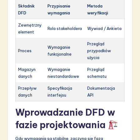
Składnik
Przypisanie
Metoda
DFD
wymagania
weryfikacji
Zewnętrzny
Rola stakeholdera
Wywiad / Ankieta
element
Przegląd
Wymaganie
Proces
przypadków
funkcjonalne
użycia
Magazyn
Wymaganie
Przegląd
danych
niestandardowe
schematu
Przepływ
Specyfikacja
Dokumentacja
danych
interfejsu
API
Wprowadzanie DFD w
fazie projektowania
Gdy wymagania są stabilne, zaczyna się faza