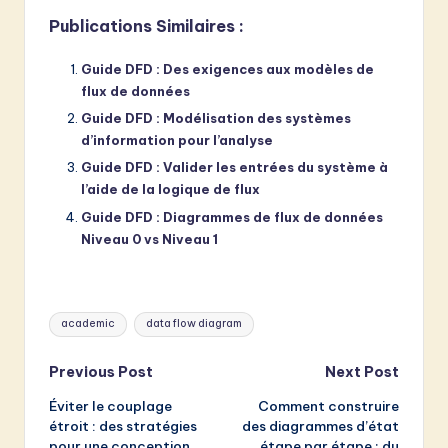
Publications Similaires :
Guide DFD : Des exigences aux modèles de
flux de données
Guide DFD : Modélisation des systèmes
d’information pour l’analyse
Guide DFD : Valider les entrées du système à
l’aide de la logique de flux
Guide DFD : Diagrammes de flux de données
Niveau 0 vs Niveau 1
Tags:
academic
data flow diagram
Post
Previous Post
Next Post
Éviter le couplage
Comment construire
navigation
étroit : des stratégies
des diagrammes d’état
pour une conception
étape par étape : du