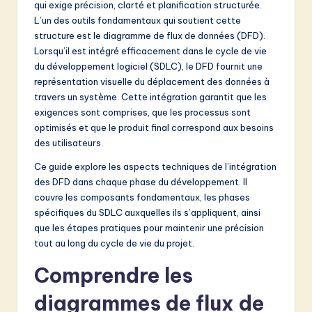
qui exige précision, clarté et planification structurée.
&
L’un des outils fondamentaux qui soutient cette
structure est le diagramme de flux de données (DFD).
S
Lorsqu’il est intégré efficacement dans le cycle de vie
o
du développement logiciel (SDLC), le DFD fournit une
représentation visuelle du déplacement des données à
f
travers un système. Cette intégration garantit que les
t
exigences sont comprises, que les processus sont
optimisés et que le produit final correspond aux besoins
w
des utilisateurs.
a
Ce guide explore les aspects techniques de l’intégration
r
des DFD dans chaque phase du développement. Il
couvre les composants fondamentaux, les phases
e
spécifiques du SDLC auxquelles ils s’appliquent, ainsi
I
que les étapes pratiques pour maintenir une précision
tout au long du cycle de vie du projet.
n
n
Comprendre les
o
diagrammes de flux de