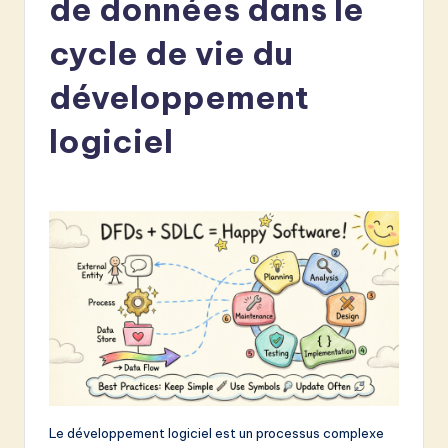
de données dans le
e
n
cycle de vie du
c
développement
h
logiciel
-
L
a
t
e
s
t
in
A
Le développement logiciel est un processus complexe
I