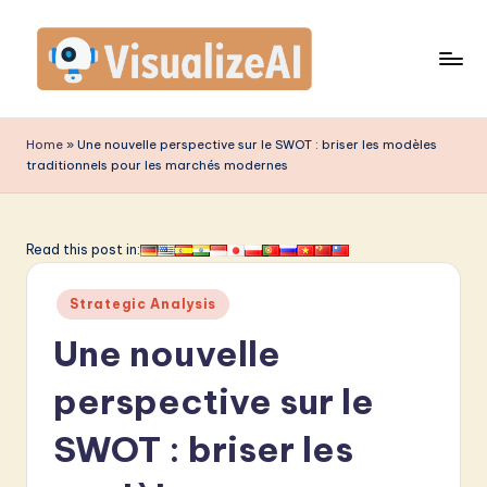
Skip
to
content
V
is
Home
»
Une nouvelle perspective sur le SWOT : briser les modèles
traditionnels pour les marchés modernes
u
a
li
Read this post in:
z
Posted
Strategic Analysis
e
in
Une nouvelle
A
I
perspective sur le
F
SWOT : briser les
r