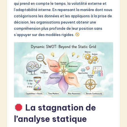
qui prend en compte le temps, la volatilité externe et
&
l’adaptabilité interne. En repensant la manière dont nous
S
catégorisons les données et les appliquons à la prise de
décision, les organisations peuvent obtenir une
o
compréhension plus profonde de leur position sans
f
s’appuyer sur des modèles rigides.
t
w
a
r
e
I
n
La stagnation de
n
l’analyse statique
o