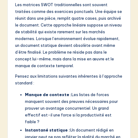
v
Les matrices SWOT traditionnelles sont souvent
a
traitées comme des exercices ponctuels. Une équipe se
réunit dans une pièce, remplit quatre cases, puis archivé
ti
le document. Cette approche linéaire suppose un niveau
o
de stabilité qui existe rarement sur les marchés
modernes. Lorsque l’environnement évolue rapidement,
n
un document statique devient obsolète avant même
d’être finalisé. Le problème ne réside pas dans le
concept lui-même, mais dans la mise en œuvre et le
manque de contexte temporel.
Pensez aux limitations suivantes inhérentes à l’approche
standard :
Manque de contexte :
Les listes de forces
manquent souvent des preuves nécessaires pour
prouver un avantage concurrentiel. Un grand
effectif est-il une force si la productivité est
faible ?
Instantané statique :
Un document rédigé en
janvier peut ne pas refléter la réalité du marché en