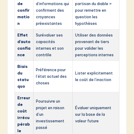
de
d’informations qui
partisan du diable »
confir
confirment des
pour remettre en
matio
croyances
question les
n
préexistantes
hypothèses
Effet
Surévaluer ses
Utiliser des données
d’auto
capacités
provenant de tiers
confia
internes et son
pour valider les
nce
contrôle
perceptions internes
Biais
Préférence pour
du
Lister explicitement
l’état actuel des
statu
le coût de l’inaction
choses
quo
Erreur
Poursuivre un
de
projet en raison
Évaluer uniquement
coût
d’un
sur la base de la
irrécu
investissement
valeur future
pérab
passé
le