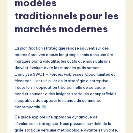
modèles
e
n
traditionnels pour les
c
marchés modernes
h
-
La planification stratégique repose souvent sur des
L
cadres éprouvés depuis longtemps, mais dans une ère
a
marquée par la volatilité, les outils que nous utilisons
doivent évoluer avec les marchés qu’ils servent.
t
L’analyse SWOT – Forces, Faiblesses, Opportunités et
e
Menaces – est un pilier de la stratégie d’entreprise.
Toutefois, l’application traditionnelle de ce cadre
s
conduit souvent à des insights statiques et superficiels,
t
incapables de capturer la nuance du commerce
contemporain.
in
Ce guide explore une approche dynamique de
A
l’évaluation stratégique. Nous passons au-delà de la
I
grille statique vers une méthodologie vivante et vivante,