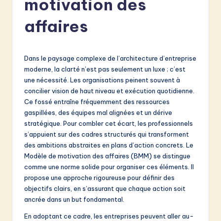
motivation des
e
n
affaires
c
h
Dans le paysage complexe de l’architecture d’entreprise
-
moderne, la clarté n’est pas seulement un luxe ; c’est
une nécessité. Les organisations peinent souvent à
L
concilier vision de haut niveau et exécution quotidienne.
a
Ce fossé entraîne fréquemment des ressources
gaspillées, des équipes mal alignées et un dérive
t
stratégique. Pour combler cet écart, les professionnels
e
s’appuient sur des cadres structurés qui transforment
des ambitions abstraites en plans d’action concrets. Le
s
Modèle de motivation des affaires (BMM) se distingue
t
comme une norme solide pour organiser ces éléments. Il
propose une approche rigoureuse pour définir des
in
objectifs clairs, en s’assurant que chaque action soit
A
ancrée dans un but fondamental.
I
En adoptant ce cadre, les entreprises peuvent aller au-