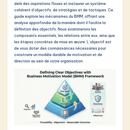
delà des aspirations floues et instaurer un système
&
cohérent d’objectifs, de stratégies et de tactiques. Ce
S
guide explore les mécanismes du BMM, offrant une
analyse approfondie de la manière dont il facilite la
o
définition des objectifs. Nous examinerons les
f
composants essentiels, les relations entre eux, ainsi que
les étapes concrètes de mise en œuvre. L’objectif est
t
de vous doter des connaissances nécessaires pour
w
construire un modèle durable de motivation et de
direction au sein de votre organisation.
a
r
e
I
n
n
o