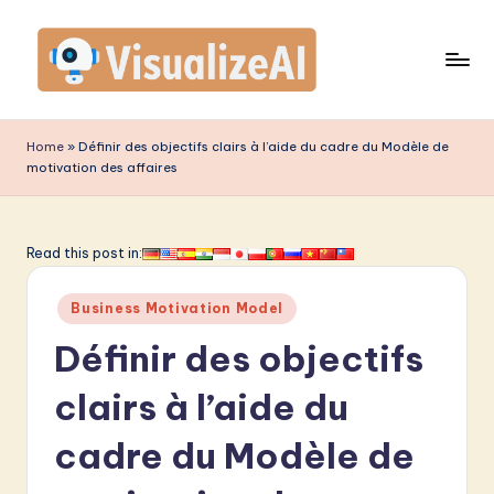
Skip
to
content
V
is
Home
»
Définir des objectifs clairs à l’aide du cadre du Modèle de
motivation des affaires
u
a
li
Read this post in:
z
Posted
Business Motivation Model
e
in
Définir des objectifs
A
I
clairs à l’aide du
F
cadre du Modèle de
r