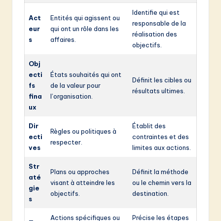
Identifie qui est
Act
Entités qui agissent ou
responsable de la
eur
qui ont un rôle dans les
réalisation des
s
affaires.
objectifs.
Obj
ecti
États souhaités qui ont
Définit les cibles ou
fs
de la valeur pour
résultats ultimes.
fina
l’organisation.
ux
Dir
Établit des
Règles ou politiques à
ecti
contraintes et des
respecter.
ves
limites aux actions.
Str
Plans ou approches
Définit la méthode
até
visant à atteindre les
ou le chemin vers la
gie
objectifs.
destination.
s
Actions spécifiques ou
Précise les étapes