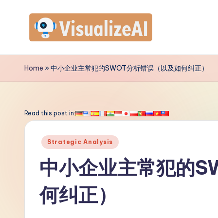
Skip
to
V
content
is
Home
»
中小企业主常犯的SWOT分析错误（以及如何纠正）
u
a
Read this post in:
li
Posted
Strategic Analysis
z
in
中小企业主常犯的S
e
何纠正）
A
I