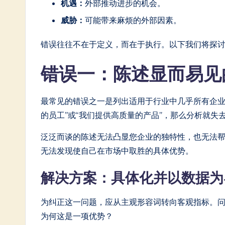
机遇：
外部推动进步的机会。
in
威胁：
可能带来麻烦的外部因素。
A
错误往往不在于定义，而在于执行。以下我们将探
I
错误一：陈述显而易见
&
S
最常见的错误之一是列出适用于行业中几乎所有企业
o
的员工”或“我们提供高质量的产品”，那么分析就失
ft
泛泛而谈的陈述无法凸显您企业的独特性，也无法
无法发现使自己在市场中取胜的具体优势。
w
解决方案：具体化并以数据
a
r
为纠正这一问题，应从主观形容词转向客观指标。
为何这是一项优势？
e