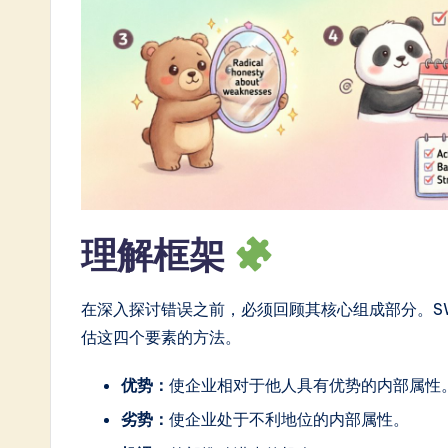
n
e
s
e
-
L
理解框架
a
t
在深入探讨错误之前，必须回顾其核心组成部分。S
e
估这四个要素的方法。
s
优势：
使企业相对于他人具有优势的内部属性
t
劣势：
使企业处于不利地位的内部属性。