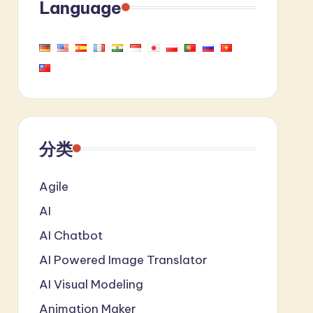
Language
分类
Agile
AI
AI Chatbot
AI Powered Image Translator
AI Visual Modeling
Animation Maker