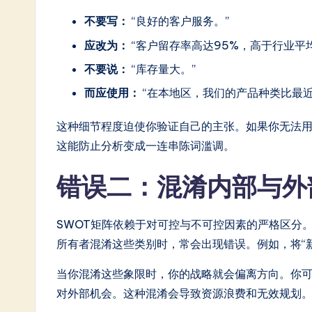
In
不要写：
“良好的客户服务。”
应改为：
“客户留存率高达95%，高于行业平均
n
不要说：
“库存量大。”
o
而应使用：
“在本地区，我们的产品种类比最近
v
这种细节程度迫使你验证自己的主张。如果你无法
a
这能防止分析变成一连串陈词滥调。
ti
错误二：混淆内部与外
o
n
SWOT矩阵依赖于对可控与不可控因素的严格区分
所有者混淆这些类别时，常会出现错误。例如，将“
当你混淆这些象限时，你的战略就会偏离方向。你
对外部机会。这种混淆会导致资源浪费和无效规划