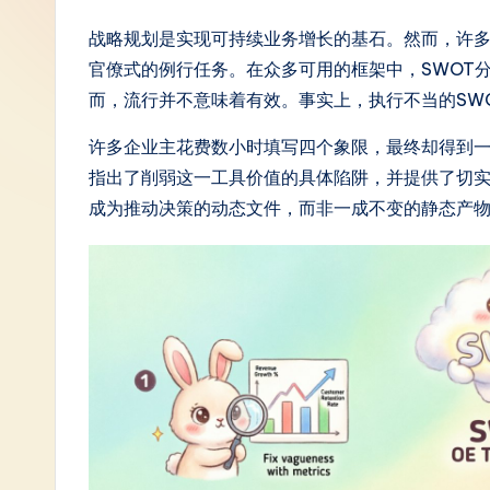
S
战略规划是实现可持续业务增长的基石。然而，许
官僚式的例行任务。在众多可用的框架中，SWOT
i
而，流行并不意味着有效。事实上，执行不当的SW
m
许多企业主花费数小时填写四个象限，最终却得到
p
指出了削弱这一工具价值的具体陷阱，并提供了切
成为推动决策的动态文件，而非一成不变的静态产
li
fi
e
d
C
hi