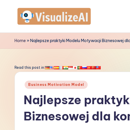
Skip
to
V
content
is
Home
»
Najlepsze praktyki Modelu Motywacji Biznesowej dla
u
a
Read this post in:
li
Posted
Business Motivation Model
z
in
Najlepsze praktyk
e
Biznesowej dla ko
A
I