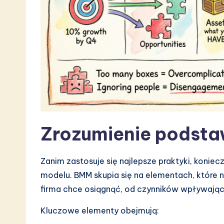
s
t
i
n
A
I
&
Zrozumienie podst
S
Zanim zastosuje się najlepsze praktyki, koni
o
modelu. BMM skupia się na elementach, które 
ft
firma chce osiągnąć, od czynników wpływający
w
Kluczowe elementy obejmują: