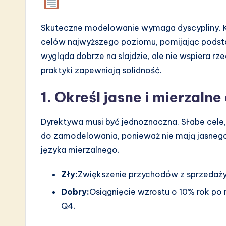
n
Skuteczne modelowanie wymaga dyscypliny. K
celów najwyższego poziomu, pomijając podst
wygląda dobrze na slajdzie, ale nie wspiera r
praktyki zapewniają solidność.
1. Określ jasne i mierzaln
Dyrektywa musi być jednoznaczna. Słabe cele, 
do zamodelowania, ponieważ nie mają jasnego
języka mierzalnego.
Zły:
Zwiększenie przychodów z sprzedaży
Dobry:
Osiągnięcie wzrostu o 10% rok po
Q4.