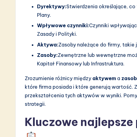
a
Dyrektywy:
Stwierdzenia określające, co 
Plany.
r
Wpływowe czynniki:
Czynniki wpływając
e
Zasady i Polityki.
I
Aktywa:
Zasoby należące do firmy, takie j
Zasoby:
Zewnętrzne lub wewnętrzne możli
n
Kapitał Finansowy lub Infrastruktura.
n
Zrozumienie różnicy między
aktywem
a
zaso
o
które firma posiada i które generują wartość
v
przekształcenia tych aktywów w wyniki. Pomy
strategii.
a
Kluczowe najlepsze
ti
o