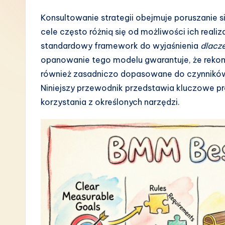
P
Konsultowanie strategii obejmuje poruszanie s
cele często różnią się od możliwości ich real
o
standardowy framework do wyjaśnienia
dlacz
li
opanowanie tego modelu gwarantuje, że rekome
również zasadniczo dopasowane do czynników
s
Niniejszy przewodnik przedstawia kluczowe p
h
korzystania z określonych narzędzi.
-
L
a
t
e