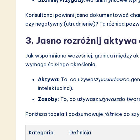
Szanse/Przygody:
Warunki rynkowe wpły
Konsultanci powinni jasno dokumentować chara
czy negatywny (utrudnienie)? Ta różnica pozwa
3. Jasno rozróżnij aktyw
Jak wspomniano wcześniej, granica między ak
wymaga ścisłego określenia.
Aktywa:
To, co używasz
posiadasz
co gen
intelektualna).
Zasoby:
To, co używasz
używasz
do tworz
Poniższa tabela 1 podsumowuje różnice do szy
Kategoria
Definicja