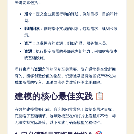
关键要素包括：
a
指令：
定义企业意图行动的陈述，例如目标、目的和计
t
划。
e
影响因素：
影响指令实现的因素，包括需求、规则和政
策。
s
资产：
企业拥有的资源，例如产品、服务和人员。
t
资源：
执行指令所需的外部或内部能力，例如财务资本
in
或基础设施。
A
理解
资产
与
资源
之间的区别至关重要。资产通常是企业所拥
I
有的、能够创造价值的物品。资源通常是将这些资产转化为
成果所需的投入。混淆两者会导致策略图出现缺陷。
&
建模的核心最佳实践
S
o
有效的建模需要纪律。咨询顾问常常急于绘制高层次目标，
ft
而忽略了基础细节。这导致模型在幻灯片上看起来不错，却
无法支持实际决策。以下实践可确保模型的稳健性。
w