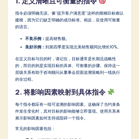
1. 定义清晰且可衡量的指令
a
r
指令必须明确无误。像“提升客户满意度”这样的模糊目标难以
建模，因为它们缺乏明确的成功标准。相反，应使用可衡量
e
的语言。
In
不良示例：
提高销售额。
n
良好示例：
到第四季度实现北美销售额同比增长10%。
o
在定义目标与目的时，请记住，目标通常是长期且战略性
v
的，而目的则是实现目标的具体、可衡量的步骤。保持这一
a
层级关系有助于咨询顾问从董事会层面追溯策略到一线执行
的全过程。
ti
2. 将影响因素映射到具体指令
o
n
每个指令都应有一组可追溯的影响因素。这确保了当约束条
件发生变化时，其对目标的影响能够立即显现。使用关系来
展示影响因素如何支持或阻碍一个指令。
常见的影响因素包括：