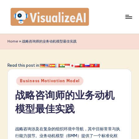
Skip
to
content
V
is
Home
»
战略咨询师的业务动机模型最佳实践
u
a
Read this post in:
li
Posted
z
Business Motivation Model
in
e
战略咨询师的业务动机
A
模型最佳实践
I
S
战略咨询涉及在复杂的组织环境中导航，其中目标常常与执
i
行能力脱节。业务动机模型（BMM）提供了一个标准化框