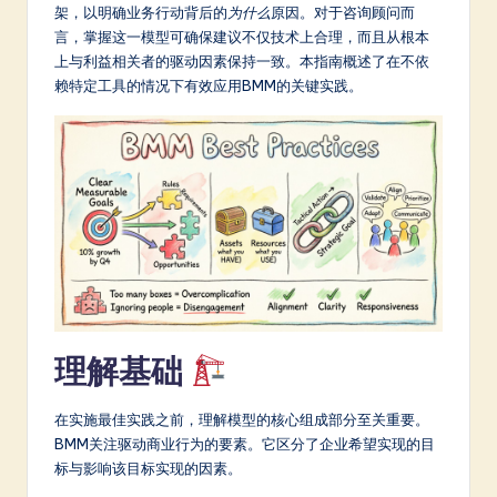
m
架，以明确业务行动背后的
为什么
原因。对于咨询顾问而
言，掌握这一模型可确保建议不仅技术上合理，而且从根本
p
上与利益相关者的驱动因素保持一致。本指南概述了在不依
li
赖特定工具的情况下有效应用BMM的关键实践。
fi
e
d
C
hi
n
e
理解基础
s
e
在实施最佳实践之前，理解模型的核心组成部分至关重要。
BMM关注驱动商业行为的要素。它区分了企业希望实现的目
-
标与影响该目标实现的因素。
L