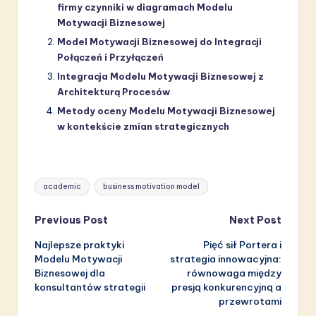
firmy czynniki w diagramach Modelu
Motywacji Biznesowej
Model Motywacji Biznesowej do Integracji
Połączeń i Przyłączeń
Integracja Modelu Motywacji Biznesowej z
Architekturą Procesów
Metody oceny Modelu Motywacji Biznesowej
w kontekście zmian strategicznych
Tags:
academic
business motivation model
Post
Previous Post
Next Post
Najlepsze praktyki
Pięć sił Portera i
navigation
Modelu Motywacji
strategia innowacyjna:
Biznesowej dla
równowaga między
konsultantów strategii
presją konkurencyjną a
przewrotami