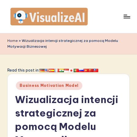
Skip
to
content
V
is
Home
»
Wizualizacja intencji strategicznej za pomocą Modelu
Motywacji Biznesowej
u
a
li
Read this post in:
z
Posted
Business Motivation Model
e
in
Wizualizacja intencji
A
I
strategicznej za
P
pomocą Modelu
o