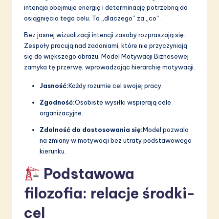
a
intencja obejmuje energię i determinację potrzebną do
ti
osiągnięcia tego celu. To „dlaczego” za „co”.
o
Bez jasnej wizualizacji intencji zasoby rozpraszają się.
Zespoły pracują nad zadaniami, które nie przyczyniają
n
się do większego obrazu. Model Motywacji Biznesowej
zamyka tę przerwę, wprowadzając hierarchię motywacji.
Jasność:
Każdy rozumie cel swojej pracy.
Zgodność:
Osobiste wysiłki wspierają cele
organizacyjne.
Zdolność do dostosowania się:
Model pozwala
na zmiany w motywacji bez utraty podstawowego
kierunku.
Podstawowa
filozofia: relacje środki-
cel