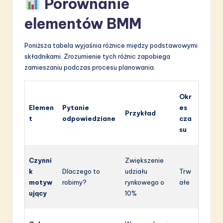
Porównanie
elementów BMM
Poniższa tabela wyjaśnia różnice między podstawowymi
składnikami. Zrozumienie tych różnic zapobiega
zamieszaniu podczas procesu planowania.
Okr
Elemen
Pytanie
es
Przykład
t
odpowiedziane
cza
su
Czynni
Zwiększenie
k
Dlaczego to
udziału
Trw
motyw
robimy?
rynkowego o
ałe
ujący
10%