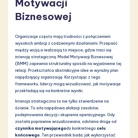
Motywacji
li
s
Biznesowej
h
-
Organizacje często mają trudności z połączeniem
L
wysokich ambicji z codziennymi działaniami. Przepaść
między wizją a realizacją to miejsce, gdzie traci się
a
intencję strategiczną. Model Motywacji Biznesowej
t
(BMM) zapewnia strukturalny sposób na wyjaśnienie tej
relacji. Przekształca abstrakcyjne idee w wyraźny plan
e
napędzający organizację. Korzystając z tego
s
frameworku, liderzy mogą wizualizować, jak motywacje
przekładają się na konkretne wyniki.
t
Intencja strategiczna to nie tylko stwierdzenie na
in
ścianie. To siła napędowa alokacji zasobów,
A
podejmowania decyzji i skupienia operacyjnego. Gdy
została poprawnie wizualizowana, odsłania drogę od
I
czynnika motywującego
do konkretnego
celu
&
końcowego
. Ten przewodnik bada, jak wykorzystać