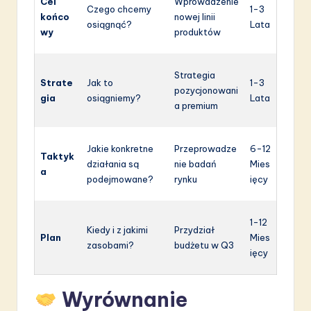
Cel
Wprowadzenie
Czego chcemy
1-3
końco
nowej linii
osiągnąć?
Lata
wy
produktów
Strategia
Strate
Jak to
1-3
pozycjonowani
gia
osiągniemy?
Lata
a premium
Jakie konkretne
Przeprowadze
6-12
Taktyk
działania są
nie badań
Mies
a
podejmowane?
rynku
ięcy
1-12
Kiedy i z jakimi
Przydział
Plan
Mies
zasobami?
budżetu w Q3
ięcy
Wyrównanie