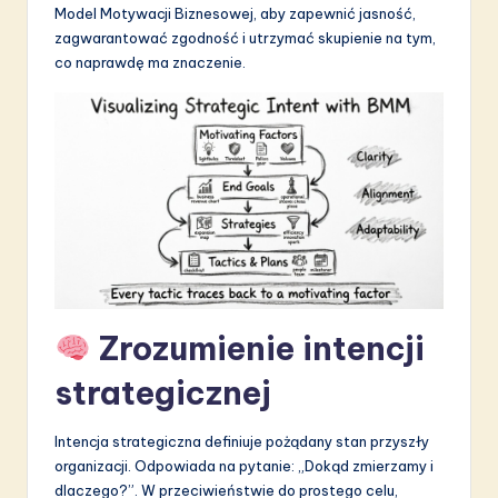
Model Motywacji Biznesowej, aby zapewnić jasność,
S
zagwarantować zgodność i utrzymać skupienie na tym,
o
co naprawdę ma znaczenie.
f
t
w
a
r
e
I
Zrozumienie intencji
n
strategicznej
n
o
Intencja strategiczna definiuje pożądany stan przyszły
v
organizacji. Odpowiada na pytanie: „Dokąd zmierzamy i
dlaczego?”. W przeciwieństwie do prostego celu,