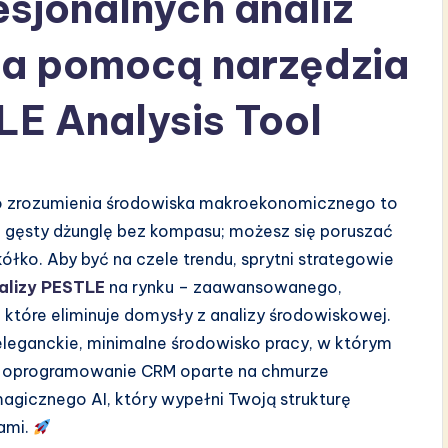
sjonalnych analiz
a pomocą narzędzia
E Analysis Tool
go zrozumienia środowiska makroekonomicznego to
ez gęsty dżunglę bez kompasu; możesz się poruszać
ółko. Aby być na czele trendu, sprytni strategowie
alizy PESTLE
na rynku – zaawansowanego,
 które eliminuje domysły z analizy środowiskowej.
eleganckie, minimalne środowisko pracy, w którym
p. oprogramowanie CRM oparte na chmurze
agicznego AI, który wypełni Twoją strukturę
ami.