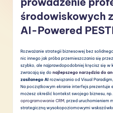
prowadzenie profe
P
środowiskowych z
o
AI-Powered PESTL
li
s
h
Rozważanie strategii biznesowej bez solidne
nic innego jak próba przemieszczania się prz
-
szybko, ale najprawdopodobniej kręcisz się w k
L
zwracają się do
najlepszego narzędzia do an
zasilanego AI
rozwiązania od Visual Paradigm,
a
Na początkowym ekranie interfejs prezentuje 
t
możesz określić kontekst swojego biznesu, n
oprogramowanie CRM
, przed uruchomieniem m
e
strategiczną wysokopoziomowymi wskazówk