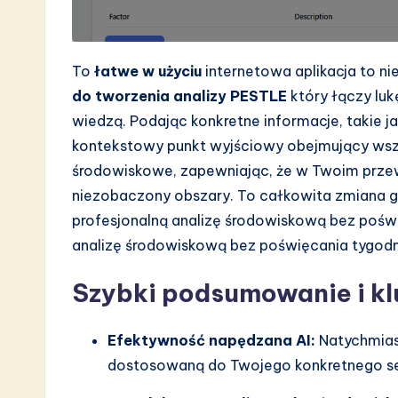
a
r
To
łatwe w użyciu
internetowa aplikacja to nie
e
do tworzenia analizy PESTLE
który łączy lu
wiedzą. Podając konkretne informacje, takie ja
I
kontekstowy punkt wyjściowy obejmujący wszy
n
środowiskowe, zapewniając, że w Twoim prze
niezobaczony obszary. To całkowita zmiana g
n
profesjonalną analizę środowiskową bez poświ
o
analizę środowiskową bez poświęcania tygodn
v
Szybki podsumowanie i k
a
Efektywność napędzana AI:
Natychmias
ti
dostosowaną do Twojego konkretnego sekt
o