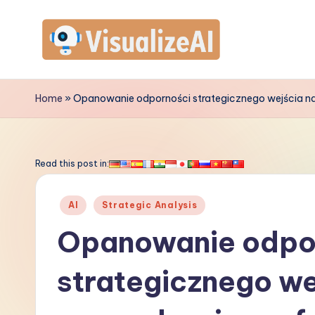
Skip
to
V
content
is
Home
»
Opanowanie odporności strategicznego wejścia na
u
a
Read this post in:
li
Posted
AI
Strategic Analysis
z
in
Opanowanie odpo
e
strategicznego we
A
I