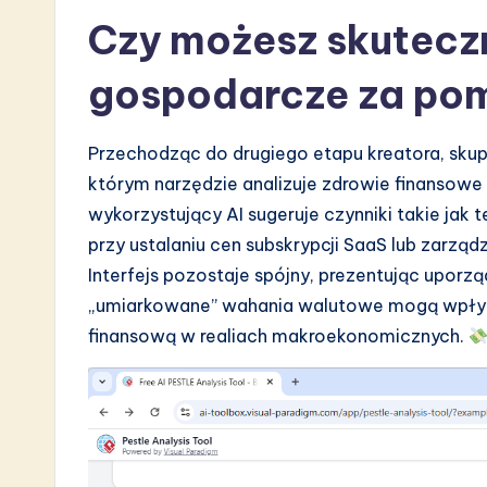
Czy możesz skuteczn
gospodarcze za po
Przechodząc do drugiego etapu kreatora, sku
którym narzędzie analizuje zdrowie finansow
wykorzystujący AI sugeruje czynniki takie jak 
przy ustalaniu cen subskrypcji SaaS lub zarz
Interfejs pozostaje spójny, prezentując uporz
„umiarkowane” wahania walutowe mogą wpłyną
finansową w realiach makroekonomicznych.