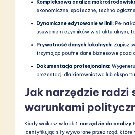
Kompleksowa analiza makrośrodowisk
n
ekonomiczne, społeczne, technologiczne
Dynamiczne edytowanie w linii:
Pełna k
usuwaniem czynników w strukturalnym, ta
Prywatność danych lokalnych:
Zapisz sw
trzymając poufne dane biznesowe poza 
Dokumentacja profesjonalna:
Wygeneruj
prezentacji dla kierownictwa lub eksport
Jak narzędzie radzi 
warunkami politycz
Kiedy wnikasz w krok 1,
narzędzie do analizy
identyfikując siły wywołane przez rząd, które