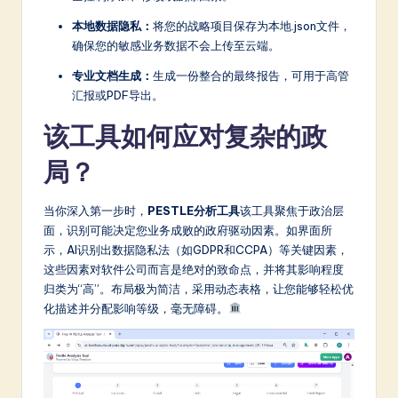
a
本地数据隐私：
将您的战略项目保存为本地.json文件，
r
确保您的敏感业务数据不会上传至云端。
e
专业文档生成：
生成一份整合的最终报告，可用于高管
In
汇报或PDF导出。
n
该工具如何应对复杂的政
o
局？
v
a
当你深入第一步时，
PESTLE分析工具
该工具聚焦于政治层
面，识别可能决定您业务成败的政府驱动因素。如界面所
ti
示，AI识别出数据隐私法（如GDPR和CCPA）等关键因素，
o
这些因素对软件公司而言是绝对的致命点，并将其影响程度
归类为“高”。布局极为简洁，采用动态表格，让您能够轻松优
n
化描述并分配影响等级，毫无障碍。