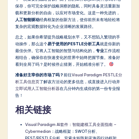
保存，你可完全保护战略洞察的隐私，同时具备灵活重新加
载和更新分析的自由，以应对市场变化。这是一种先进的，
人工智能驱动
经典框架的创新方法，使你前所未有地轻松将
复杂的宏观数据转化为企业清晰的发展路径。
总之，如果你希望提升战略规划水平，又不想陷入繁琐的手
动操作，那么这个
易于使用的PESTLE分析工具
就是你新的
最佳伙伴。它将人工智能的智慧与结构化的，
专业
工作流程
相结合，确保你在快速变化的世界中始终把握节奏。准备好
看到全局了吗？是时候停止猜测，开始精准分析了。
准备好主宰你的市场了吗？
前往
Visual Paradigm PESTLE分
析工具信息页
了解该方法论的更多信息，或直接进入行动并
立即试用人工智能分析器
在几分钟内生成你的第一份专业报
告！
相关链接
Visual Paradigm AI套件：智能建模工具全面指南 –
Cybermedian
：战略框架：SWOT分析、
PEST/PESTLE分析、安索夫矩阵和蓝海四行动框架。