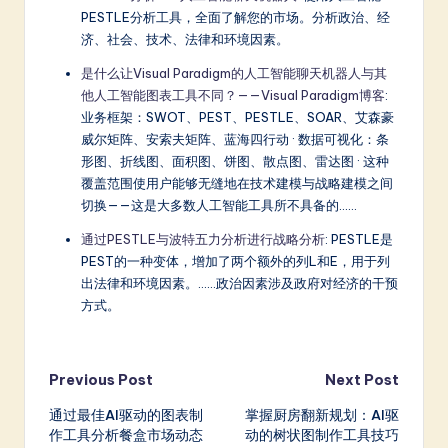
PESTLE分析工具，全面了解您的市场。分析政治、经
济、社会、技术、法律和环境因素。
是什么让Visual Paradigm的人工智能聊天机器人与其
他人工智能图表工具不同？——Visual Paradigm博客
:
业务框架：SWOT、PEST、PESTLE、SOAR、艾森豪
威尔矩阵、安索夫矩阵、蓝海四行动 · 数据可视化：条
形图、折线图、面积图、饼图、散点图、雷达图 · 这种
覆盖范围使用户能够无缝地在技术建模与战略建模之间
切换——这是大多数人工智能工具所不具备的……
通过PESTLE与波特五力分析进行战略分析
: PESTLE是
PEST的一种变体，增加了两个额外的列L和E，用于列
出法律和环境因素。……政治因素涉及政府对经济的干预
方式。
Post
Previous Post
Next Post
通过最佳AI驱动的图表制
掌握厨房翻新规划：AI驱
navigation
作工具分析餐盒市场动态
动的树状图制作工具技巧