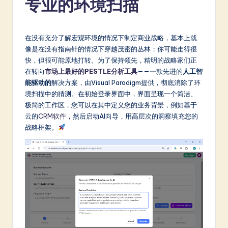
专业的环境扫描
m
p
li
在没有充分了解宏观环境的情况下制定商业战略，基本上就
像是在没有指南针的情况下穿越茂密的丛林；你可能走得很
fi
快，但很可能原地打转。为了保持领先，精明的战略家们正
e
在转向
市场上最好的PESTLE分析工具
——一款先进的
人工智
能驱动的
解决方案，由Visual Paradigm提供，彻底消除了环
d
境扫描中的猜测。在初始登录界面中，界面呈现一个简洁、
C
极简的工作区，您可以在其中定义您的业务背景，例如基于
云的
CRM软件
，然后启动AI向导，用高层次的洞察填充您的
hi
战略框架。
n
e
s
e
-
L