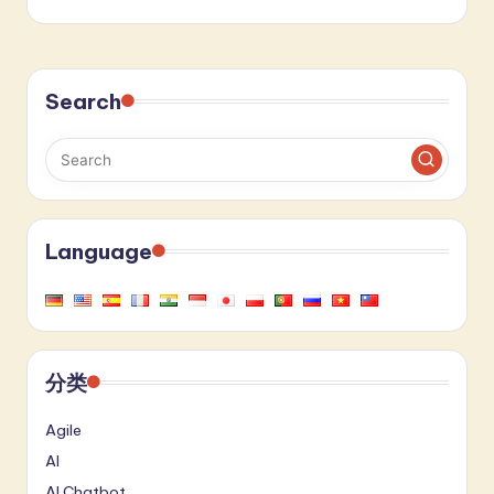
Search
Language
分类
Agile
AI
AI Chatbot