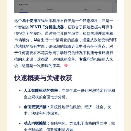
a
t
这个
易于使用
在线应用程序不仅仅是一个静态模板；它是一
e
个智能的
PESTLE分析生成器
，它弥合了原始数据与可操作
情报之间的差距。通过提供具体的细节，如您的地理范围和
s
市场细分，AI会生成一个情境化的起点，涵盖从政治变动到环
t
境法规的所有方面，确保您的战略远见中没有任何盲点。对
于任何需要在不花费数周手动研究的情况下构建专业环境扫
in
描的人来说，这都是一次彻底的变革。
专业
环境扫描的人来
A
说，这都是一次彻底的变革。
I
快速概要与关键收获
&
人工智能驱动的效率：
立即生成一份针对您特定行业和
S
企业规模的全面七步分析。
o
全面宏观扫描：
系统性地评估政治、经济、社会、技
ft
术、法律和环境因素。
w
动态内联编辑：
在结构化、类似电子表格的界面中，完
全控制添加、修改或删除因素。