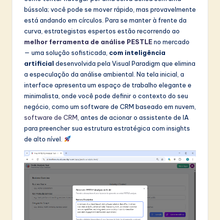
bússola; você pode se mover rápido, mas provavelmente
t
está andando em círculos. Para se manter à frente da
in
curva, estrategistas espertos estão recorrendo ao
melhor ferramenta de análise PESTLE
no mercado
A
— uma solução sofisticada,
com inteligência
I
artificial
desenvolvida pela Visual Paradigm que elimina
a especulação da análise ambiental. Na tela inicial, a
&
interface apresenta um espaço de trabalho elegante e
S
minimalista, onde você pode definir o contexto do seu
negócio, como um software de CRM baseado em nuvem,
o
software de CRM
, antes de acionar o assistente de IA
f
para preencher sua estrutura estratégica com insights
de alto nível.
t
w
a
r
e