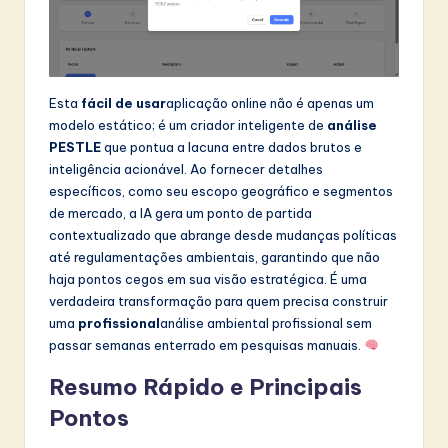
I
n
n
o
Esta
fácil de usar
aplicação online não é apenas um
modelo estático; é um criador inteligente de
análise
v
PESTLE
que pontua a lacuna entre dados brutos e
a
inteligência acionável. Ao fornecer detalhes
específicos, como seu escopo geográfico e segmentos
ti
de mercado, a IA gera um ponto de partida
o
contextualizado que abrange desde mudanças políticas
até regulamentações ambientais, garantindo que não
n
haja pontos cegos em sua visão estratégica. É uma
verdadeira transformação para quem precisa construir
uma
profissional
análise ambiental profissional sem
passar semanas enterrado em pesquisas manuais.
Resumo Rápido e Principais
Pontos