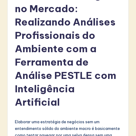
r
no Mercado:
t
Realizando Análises
u
Profissionais do
g
u
Ambiente com a
e
Ferramenta de
s
Análise PESTLE com
e
-
Inteligência
L
Artificial
a
t
Elaborar uma estratégia de negócios sem um
e
entendimento sólido do ambiente macro é basicamente
s
como tentar navegar por uma selva densa sem uma