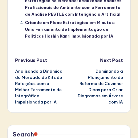
Estratégica no Mercado: Realizando Análises
Profissionais do Ambiente com a Ferramenta
de Análise PESTLE com Inteligência Artificial
Criando um Plano Estratégico em Minutos:
Uma Ferramenta de Implementação de
Políticas Hoshin Kanri Impulsionada por IA
Post
Previous Post
Next Post
Analisando a Dinâmica
Dominando a
navigation
do Mercado de Kits de
Planejamento de
Refeições com a
Reforma de Cozinha:
Melhor Ferramenta de
Dicas para Criar
Infográfico
Diagramas em Árvore
Impulsionada por IA
com IA
Search