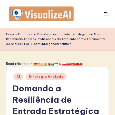
Skip
to
content
V
is
Home
»
Domando a Resiliência de Entrada Estratégica no Mercado:
Realizando Análises Profissionais do Ambiente com a Ferramenta
u
de Análise PESTLE com Inteligência Artificial
a
li
Read this post in:
z
e
Posted
AI
Strategic Analysis
in
A
Domando a
I
Resiliência de
P
Entrada Estratégica
o