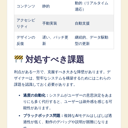
動的（リアルタイム
コンテンツ
静的
適応）
アクセシビ
手動実装
自動支援
リティ
デザインの
遅い、バッチ更
継続的、データ駆動
反復
新
型の更新
対処すべき課題
利点がある一方で、克服すべき大きな障壁があります。デ
ザイナーは、堅牢なシステムを構築するためにはこれらの
課題を認識しておく必要があります。
過度の自動化：
システムがユーザーの意思決定をあま
りにも多く代行すると、ユーザーは疎外感を感じる可
能性があります。
ブラックボックス問題：
複雑なAIモデルはしばしば透
過性が低く、動作のデバッグや説明が困難になりま