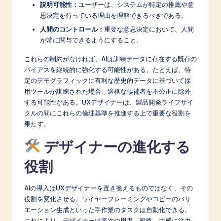
説明可能性：
ユーザーは、システムが特定の推薦や意
思決定を行っている理由を理解できるべきである。
人間のコントロール：
重要な意思決定において、人間
が常に関与できるようにすること。
これらの制約がなければ、AIは訓練データに存在する既存の
バイアスを継続的に強化する可能性がある。たとえば、特
定のデモグラフィックに有利な歴史的データに基づいて採
用ツールが訓練された場合、適格な候補者を不公正に除外
する可能性がある。UXデザイナーは、製品開発ライフサイ
クルの間にこれらの倫理基準を推進する上で重要な役割を
果たす。
デザイナーの進化する
役割
AIの導入はUXデザイナーを置き換えるものではなく、その
役割を変化させる。ワイヤーフレーミングやコピーのバリ
エーション生成といった手作業のタスクは自動化できる。
これにより、デザイナーは高次の思考、戦略、共感に注力