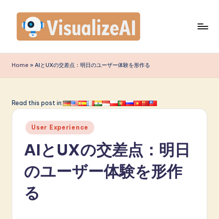
Skip
to
content
V
is
Home
»
AIとUXの交差点：明日のユーザー体験を形作る
u
a
Read this post in:
li
Posted
z
User Experience
in
e
AIとUXの交差点：明日
A
のユーザー体験を形作
I
る
J
a