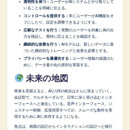
透明性を保つ：
ユーザーがAIシステムとやり取りして
いることを明確に伝える。
コントロールを提供する：
常にユーザーがAI機能をオ
フにしたり、設定を調整できるようにする。
広範なテストを行う：
実際のユーザーを対象にAIの出
力を検証し、期待に応えることを確認する。
継続的な改善を行う：
AIモデルは、新しいデータに基
づいた継続的なトレーニングと改善を必要とする。
プライバシーを最優先する：
ユーザー情報の保護のた
めに、データ最小化の原則を実装する。
未来の地図
将来を見据えると、AIとUXの統合はさらに深まっていく。
会話型で、マルチモーダルで、日常に深く溶け込むインタ
ーフェースへと進化している。音声インターフェース、ジ
ェスチャー制御、拡張現実すべてが、スムーズな動作を実
現するためにAIに依存するようになる。
焦点は、画面の設計からインタラクションの設計へと移行