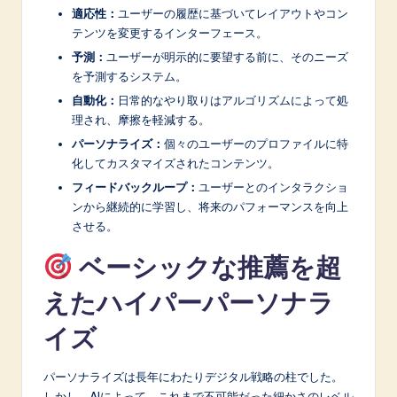
n
適応性：
ユーザーの履歴に基づいてレイアウトやコン
o
テンツを変更するインターフェース。
予測：
ユーザーが明示的に要望する前に、そのニーズ
v
を予測するシステム。
a
自動化：
日常的なやり取りはアルゴリズムによって処
ti
理され、摩擦を軽減する。
パーソナライズ：
個々のユーザーのプロファイルに特
o
化してカスタマイズされたコンテンツ。
n
フィードバックループ：
ユーザーとのインタラクショ
ンから継続的に学習し、将来のパフォーマンスを向上
させる。
ベーシックな推薦を超
えたハイパーパーソナラ
イズ
パーソナライズは長年にわたりデジタル戦略の柱でした。
しかし、AIによって、これまで不可能だった細かさのレベル