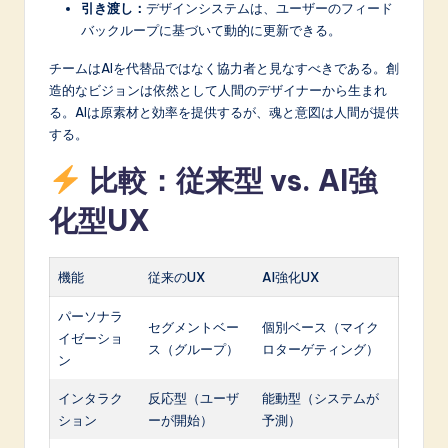
引き渡し：
デザインシステムは、ユーザーのフィード
バックループに基づいて動的に更新できる。
チームはAIを代替品ではなく協力者と見なすべきである。創
造的なビジョンは依然として人間のデザイナーから生まれ
る。AIは原素材と効率を提供するが、魂と意図は人間が提供
する。
比較：従来型 vs. AI強
化型UX
機能
従来のUX
AI強化UX
パーソナラ
セグメントベー
個別ベース（マイク
イゼーショ
ス（グループ）
ロターゲティング）
ン
インタラク
反応型（ユーザ
能動型（システムが
ション
ーが開始）
予測）