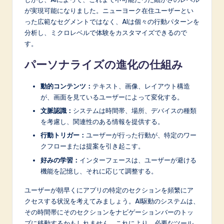
が実現可能になりました。ニューヨーク在住ユーザーとい
った広範なセグメントではなく、AIは個々の行動パターンを
分析し、ミクロレベルで体験をカスタマイズできるので
す。
パーソナライズの進化の仕組み
動的コンテンツ：
テキスト、画像、レイアウト構造
が、画面を見ているユーザーによって変化する。
文脈認識：
システムは時間帯、場所、デバイスの種類
を考慮し、関連性のある情報を提供する。
行動トリガー：
ユーザーが行った行動が、特定のワー
クフローまたは提案を引き起こす。
好みの学習：
インターフェースは、ユーザーが避ける
機能を記憶し、それに応じて調整する。
ユーザーが朝早くにアプリの特定のセクションを頻繁にア
クセスする状況を考えてみましょう。AI駆動のシステムは、
その時間帯にそのセクションをナビゲーションバーのトッ
プに移動するかもしれません。これにより、必要なツール