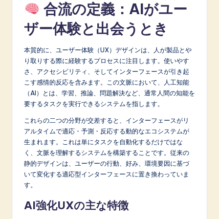
合流の定義：AIがユー
A
ザー体験と出会うとき
I
&
本質的に、ユーザー体験（UX）デザインは、人が製品とや
S
り取りする際に経験するプロセスに注目します。使いやす
さ、アクセシビリティ、そしてインターフェースが引き起
o
こす感情的反応を含みます。この文脈において、人工知能
f
（AI）とは、学習、推論、問題解決など、通常人間の知能を
要するタスクを実行できるシステムを指します。
t
これらの二つの分野が交差すると、インターフェースがリ
w
アルタイムで適応・予測・反応する動的なエコシステムが
a
生まれます。これは単にタスクを自動化するだけではな
く、文脈を理解するシステムを構築することです。従来の
r
静的デザインは、ユーザーの行動、好み、環境要因に基づ
e
いて変化する適応型インターフェースに置き換わっていま
す。
I
AI強化UXの主な特徴
n