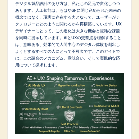
p
デジタル製品設計のあり方は、私たちの足元で変化しつつ
あります。人工知能は、もはやSFに閉じ込められた未来の
a
概念ではなく、現実に存在する力となって、ユーザーがテ
n
クノロジーとどのように関わるかを再構築しています。UX
デザイナーにとって、この進化は大きな機会と複雑な課題
e
を同時に提示しています。AIとUXの交差点を理解すること
s
は、意味ある、効果的で人間中心のデジタル体験を創出し
ようとするすべての人にとって不可欠です。このガイドで
e
は、この融合のメカニズム、意味合い、そして実践的な応
-
用について探求します。
L
a
t
e
s
t
in