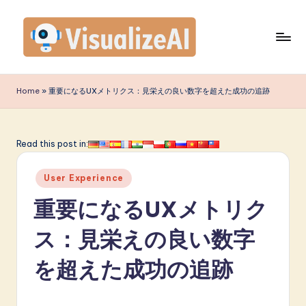
Skip
to
content
V
is
Home
»
重要になるUXメトリクス：見栄えの良い数字を超えた成功の追跡
u
a
Read this post in:
li
Posted
z
User Experience
in
e
重要になるUXメトリク
A
ス：見栄えの良い数字
I
を超えた成功の追跡
J
a