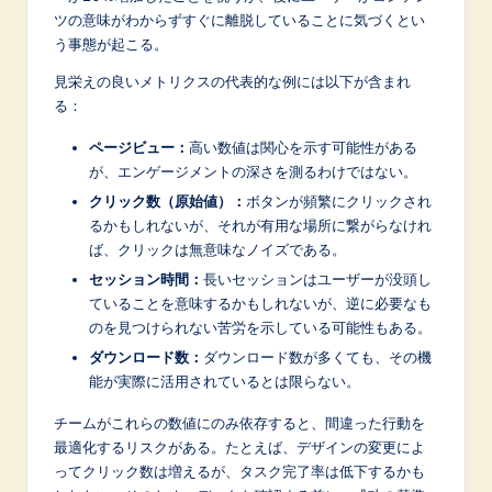
n
ツの意味がわからずすぐに離脱していることに気づくとい
o
う事態が起こる。
v
見栄えの良いメトリクスの代表的な例には以下が含まれ
る：
a
ページビュー：
高い数値は関心を示す可能性がある
ti
が、エンゲージメントの深さを測るわけではない。
o
クリック数（原始値）：
ボタンが頻繁にクリックされ
n
るかもしれないが、それが有用な場所に繋がらなけれ
ば、クリックは無意味なノイズである。
セッション時間：
長いセッションはユーザーが没頭し
ていることを意味するかもしれないが、逆に必要なも
のを見つけられない苦労を示している可能性もある。
ダウンロード数：
ダウンロード数が多くても、その機
能が実際に活用されているとは限らない。
チームがこれらの数値にのみ依存すると、間違った行動を
最適化するリスクがある。たとえば、デザインの変更によ
ってクリック数は増えるが、タスク完了率は低下するかも