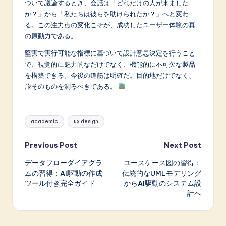
ついて議論するとき、会話は「どれだけの人が来ました
か？」から「私たちは彼らを助けられたか？」へと変わ
る。この注力点の変化こそが、成功したユーザー体験の真
の原動力である。
堅実で実行可能な指標に基づいて設計意思決定を行うこと
で、視覚的に魅力的なだけでなく、機能的に不可欠な製品
を構築できる。今後の道筋は明確だ。目的地だけでなく、
旅そのものを測るべきである。
Tags:
academic
ux design
Post
Previous Post
Next Post
データフローダイアグラ
ユースケース図の習得：
navigation
ムの習得：AI駆動の作成
伝統的なUMLモデリング
ツール付き完全ガイド
からAI駆動のシステム設
計へ