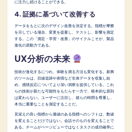
に注力し続けることができる。
4. 証拠に基づいて改善する
データをもとに次のデザイン改善を決定する。指標が摩擦
を示している場合、変更を提案し、テストし、影響を測定
する。この「測定・学習・改善」のサイクルこそが、製品
進化の原動力である。
UX分析の未来
技術が進化するにつれ、体験を測る方法も変化する。新興
のツールは、目線追跡や表情など生体データを収集し始
め、感情反応についてより深い洞察を提供している。これ
らの技術が新たな可能性をもたらす一方で、根本的な原則
は変わらない。ユーザーに注目し、彼らの時間を尊重し、
本当に重要なことを測定することだ。
見栄えの良い指標から価値のある指標へのシフトは、数値
を変えることだけではない。会話そのものを変えることで
ある。チームがページビューではなくタスクの成功確率に