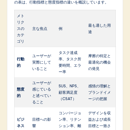
の表は、行動指標と態度指標の違いを概説しています。
メト
リク
最も適した用
スの
主な焦点
例
途
カテ
ゴリ
タスク達成
ユーザーが
摩擦の特定と
行動
率、タスク所
実際にして
最適化の機会
的
要時間、エラ
いること
の発見
ー率
ユーザーが
SUS、NPS、
感情の理解と
態度
感じている
顧客満足度
ブランドイメ
的
と述べてい
（CSAT）
ージの把握
ること
コンバージョ
デザインを収
ビジ
目標への影
ン率、リテン
益および成長
ネス
響
ション率、離
目標と一致さ