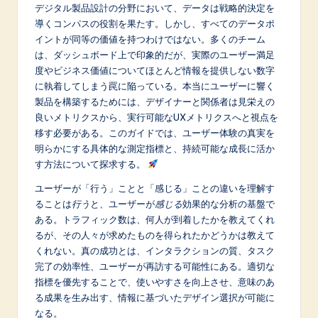
p
デジタル製品設計の分野において、データは戦略的決定を
導くコンパスの役割を果たす。しかし、すべてのデータポ
a
イントが同等の価値を持つわけではない。多くのチーム
n
は、ダッシュボード上で印象的だが、実際のユーザー満足
度やビジネス価値についてほとんど情報を提供しない数字
e
に執着してしまう罠に陥っている。本当にユーザーに響く
s
製品を構築するためには、デザイナーと関係者は見栄えの
良いメトリクスから、実行可能なUXメトリクスへと視点を
e
移す必要がある。このガイドでは、ユーザー体験の真実を
-
明らかにする具体的な測定指標と、持続可能な成長に活か
す方法について探求する。
L
ユーザーが「行う」ことと「感じる」ことの違いを理解す
a
ることは
行う
と、ユーザーが
感じる
効果的な分析の基盤で
t
ある。トラフィック数は、何人が到着したかを教えてくれ
るが、その人々が求めたものを得られたかどうかは教えて
e
くれない。真の成功とは、インタラクションの質、タスク
s
完了の効率性、ユーザーが再訪する可能性にある。適切な
指標を優先することで、使いやすさを向上させ、意味のあ
t
る成果を生み出す、情報に基づいたデザイン選択が可能に
in
なる。