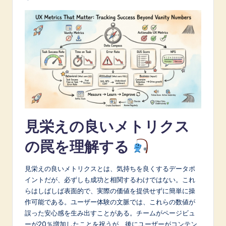
A
I
&
S
o
f
t
見栄えの良いメトリクス
w
の罠を理解する
a
r
見栄えの良いメトリクスとは、気持ちを良くするデータポ
e
イントだが、必ずしも成功と相関するわけではない。これ
らはしばしば表面的で、実際の価値を提供せずに簡単に操
I
作可能である。ユーザー体験の文脈では、これらの数値が
n
誤った安心感を生み出すことがある。チームがページビュ
ーが20％増加したことを祝うが、後にユーザーがコンテン