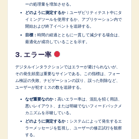
ーの処理量を増加させる。
どのように測定するか：
ユーザビリティテスト中にタ
イミングツールを使用するか、アプリケーション内で
開始および終了イベントを追跡する。
目標：
時間の経過とともに一貫して減少する場合は、
最適化が成功していることを示す。
3. エラー率
デジタルインタラクションではエラーが避けられないが、
その発生頻度は重要なサインである。この指標は、フォー
ム検証の失敗、ナビゲーションの誤り、誤った削除など、
ユーザーが犯すミスの数を追跡する。
なぜ重要なのか：
高いエラー率は、混乱を招く用語、
悪いレイアウト、または明確でないフィードバックメ
カニズムを示唆している。
どのように測定するか：
システムによって発生するエ
ラーメッセージを監視し、ユーザーの修正試行を観察
する。