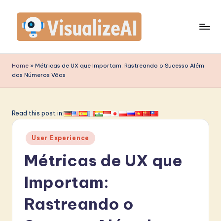
Skip
to
content
V
is
Home
»
Métricas de UX que Importam: Rastreando o Sucesso Além
dos Números Vãos
u
a
li
Read this post in:
z
Posted
User Experience
e
in
Métricas de UX que
A
I
Importam:
P
Rastreando o
o