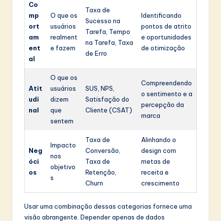
Co
Taxa de
mp
O que os
Identificando
Sucesso na
ort
usuários
pontos de atrito
Tarefa, Tempo
am
realment
e oportunidades
na Tarefa, Taxa
ent
e fazem
de otimização
de Erro
al
O que os
Compreendendo
Atit
usuários
SUS, NPS,
o sentimento e a
udi
dizem
Satisfação do
percepção da
nal
que
Cliente (CSAT)
marca
sentem
Taxa de
Alinhando o
Impacto
Neg
Conversão,
design com
nos
óci
Taxa de
metas de
objetivo
os
Retenção,
receita e
s
Churn
crescimento
Usar uma combinação dessas categorias fornece uma
visão abrangente. Depender apenas de dados