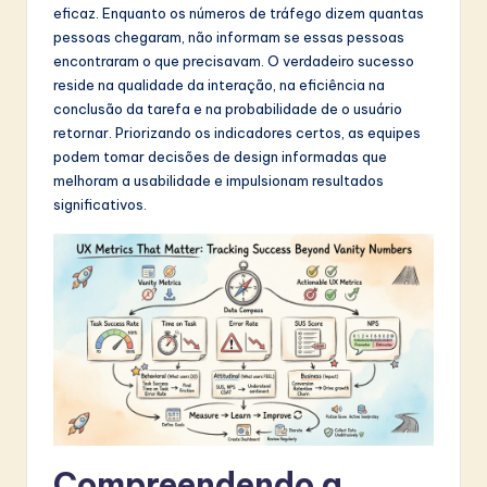
eficaz. Enquanto os números de tráfego dizem quantas
t
pessoas chegaram, não informam se essas pessoas
in
encontraram o que precisavam. O verdadeiro sucesso
reside na qualidade da interação, na eficiência na
A
conclusão da tarefa e na probabilidade de o usuário
I
retornar. Priorizando os indicadores certos, as equipes
podem tomar decisões de design informadas que
&
melhoram a usabilidade e impulsionam resultados
S
significativos.
o
f
t
w
a
r
e
Compreendendo a