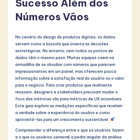
Sucesso Além dos
r
t
Números Vãos
u
g
No cenário do design de produtos digitais, os dados
u
servem como a bússola que orienta as decisões
estratégicas. No entanto, nem todos os pontos de
e
dados têm o mesmo peso. Muitas equipes caem na
s
armadilha de se obsidiar com números que parecem
impressionantes em um painel, mas oferecem pouca
e
informação sobre a satisfação real do usuário ou o valor
-
para o negócio. Para criar produtos que realmente
ressoem, designers e stakeholders precisam mudar o
L
foco das métricas vãs para métricas de UX acionáveis.
a
Este guia explora as medições específicas que revelam
a verdade sobre a experiência do usuário e como
t
aproveitá-las para um crescimento sustentável.
e
Compreender a diferença entre o que os usuários
fazem
s
e o que os usuários
sentem
é a pedra angular da análise