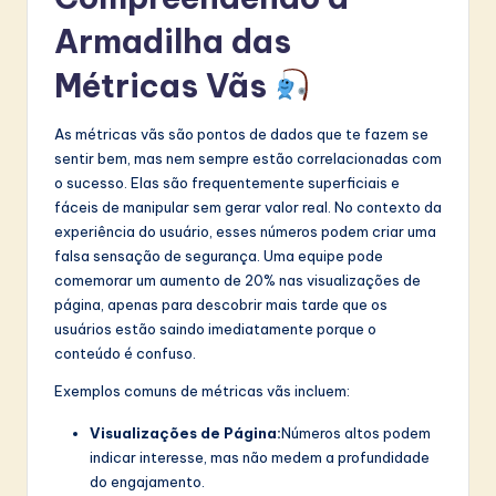
I
Armadilha das
n
Métricas Vãs
n
o
As métricas vãs são pontos de dados que te fazem se
v
sentir bem, mas nem sempre estão correlacionadas com
o sucesso. Elas são frequentemente superficiais e
a
fáceis de manipular sem gerar valor real. No contexto da
ti
experiência do usuário, esses números podem criar uma
falsa sensação de segurança. Uma equipe pode
o
comemorar um aumento de 20% nas visualizações de
n
página, apenas para descobrir mais tarde que os
usuários estão saindo imediatamente porque o
conteúdo é confuso.
Exemplos comuns de métricas vãs incluem:
Visualizações de Página:
Números altos podem
indicar interesse, mas não medem a profundidade
do engajamento.