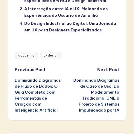
Especialistas em HCI e Design Industrial
A Interseção entre IA e UX: Moldando as
Experiências do Usuário de Amanhã
Do Design Industrial ao Digital: Uma Jornada
em UX para Designers Especializados
Tags:
academic
ux design
Post
Previous Post
Next Post
Dominando Diagramas
Dominando Diagramas
navigation
de Fluxo de Dados: O
de Caso de Uso: Do
Guia Completo com
Modelamento
Ferramentas de
Tradicional UML à
Criação com
Projeto de Sistemas
Inteligência Artificial
Impulsionado por IA