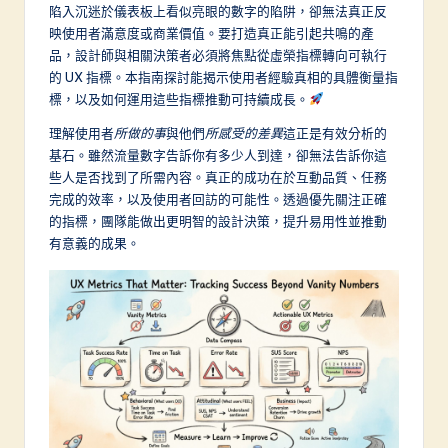
a
陷入沉迷於儀表板上看似亮眼的數字的陷阱，卻無法真正反
映使用者滿意度或商業價值。要打造真正能引起共鳴的產
d
品，設計師與相關決策者必須將焦點從虛榮指標轉向可執行
it
的 UX 指標。本指南探討能揭示使用者經驗真相的具體衡量指
標，以及如何運用這些指標推動可持續成長。
i
理解使用者
所做的事
與他們
所感受的差異
這正是有效分析的
o
基石。雖然流量數字告訴你有多少人到達，卻無法告訴你這
n
些人是否找到了所需內容。真正的成功在於互動品質、任務
完成的效率，以及使用者回訪的可能性。透過優先關注正確
a
的指標，團隊能做出更明智的設計決策，提升易用性並推動
l
有意義的成果。
C
h
in
e
s
e