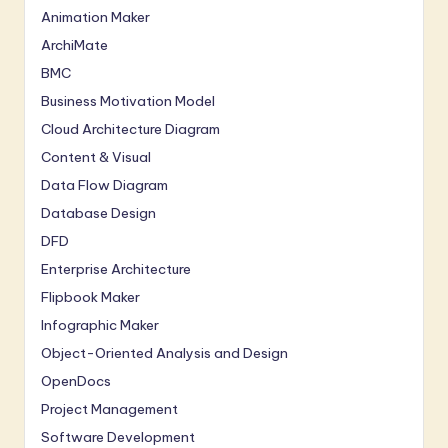
Animation Maker
ArchiMate
BMC
Business Motivation Model
Cloud Architecture Diagram
Content & Visual
Data Flow Diagram
Database Design
DFD
Enterprise Architecture
Flipbook Maker
Infographic Maker
Object-Oriented Analysis and Design
OpenDocs
Project Management
Software Development