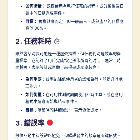
n
如何衡量：
觀察使用者執行任務的過程，或分析後端日
誌中的任務完成事件。
目標：
視複雜度而定，但一般而言，成熟產品的目標應
高於 80%。
2. 任務耗時
雖然會話時長可能是一種虛榮指標，但任務耗時是效率的衡
量標準。它記錄了用戶完成特定操作所需的时间。通常，時
間越短，表示設計越直觀，前提是成功率較高。
為何重要：
效率能降低使用者的認知負荷，並提升其處
理能力。
如何衡量：
在可用性測試期間使用計時工具，或在應用
程式中追蹤開始與結束事件。
目標：
隨著時間持續減少，表示優化成功。
3. 錯誤率
數位互動中錯誤難以避免，但錯誤發生的頻率是關鍵信號。