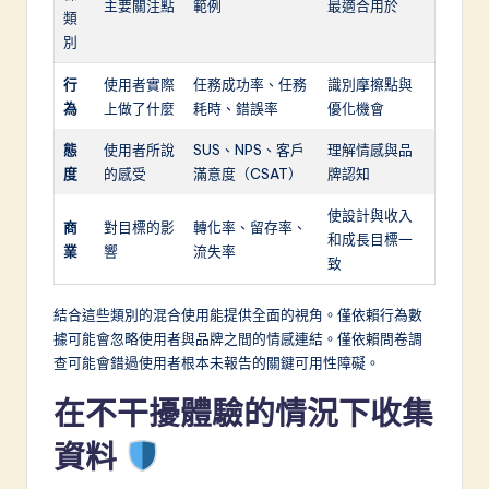
主要關注點
範例
最適合用於
類
別
行
使用者實際
任務成功率、任務
識別摩擦點與
為
上做了什麼
耗時、錯誤率
優化機會
態
使用者所說
SUS、NPS、客戶
理解情感與品
度
的感受
滿意度（CSAT）
牌認知
使設計與收入
商
對目標的影
轉化率、留存率、
和成長目標一
業
響
流失率
致
結合這些類別的混合使用能提供全面的視角。僅依賴行為數
據可能會忽略使用者與品牌之間的情感連結。僅依賴問卷調
查可能會錯過使用者根本未報告的關鍵可用性障礙。
在不干擾體驗的情況下收集
資料