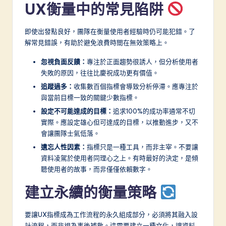
UX衡量中的常見陷阱
即使出發點良好，團隊在衡量使用者經驗時仍可能犯錯。了
解常見錯誤，有助於避免浪費時間在無效策略上。
忽視負面反饋：
專注於正面趨勢很誘人，但分析使用者
失敗的原因，往往比慶祝成功更有價值。
追蹤過多：
收集數百個指標會導致分析停滯。應專注於
與當前目標一致的關鍵少數指標。
設定不可能達成的目標：
追求100%的成功率通常不切
實際。應設定雄心但可達成的目標，以推動進步，又不
會讓團隊士氣低落。
遺忘人性因素：
指標只是一種工具，而非主宰。不要讓
資料凌駕於使用者同理心之上。有時最好的決定，是傾
聽使用者的故事，而非僅僅依賴數字。
建立永續的衡量策略
要讓UX指標成為工作流程的永久組成部分，必須將其融入設
計流程，而非視為事後補救。這需要建立一種文化，讓資料