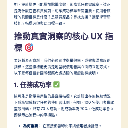
f
如，設計變更可能增加點擊次數，卻降低任務完成率。這正
t
是為什麼在查看資料前，明確成功標準至關重要。使用者旅
程的具體目標是什麼？是購買產品？尋找支援？還是學習新
w
技能？指標必須與此目標一致。
a
推動真實洞察的核心 UX 指
r
標
e
I
要超越表面資料，我們必須關注衡量效率、成效與滿意度的
n
指標。這些指標能更清楚地呈現使用者與介面的互動方式。
以下是每個設計團隊都應考慮追蹤的關鍵指標說明。
n
1. 任務成功率
o
v
這可能是衡量易用性的最直接指標。它計算出在無協助情況
下成功完成特定任務的使用者比例。例如，100 名使用者嘗試
a
重設密碼，只有 70 人成功，則成功率為 70%。低成功率會立
ti
即標示出流程中的摩擦點。
o
為何重要：
它直接影響轉化率與使用者挫折感。