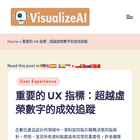
Skip
to
content
V
is
Home
»
重要的 UX 指標：超越虛榮數字的成效追蹤
u
a
Read this post in:
li
Posted
z
User Experience
in
e
重要的 UX 指標：超越虛
A
榮數字的成效追蹤
I
T
在數位產品設計的領域中，資料如同指引戰略決策的指南
r
針。然而，並非所有資料點都具有同等的重要性。許多團隊