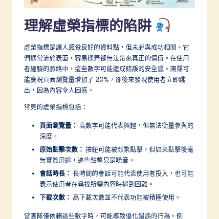
-
理解虛榮指標的陷阱
L
a
虛榮指標是讓人感覺良好的資料點，但未必與成功相關。它
們通常流於表面，容易操弄卻無法帶來真正的價值。在使用
t
者經驗的脈絡中，這些數字可能造成錯誤的安全感。團隊可
e
能慶祝頁面瀏覽量增加了 20%，卻後來發現使用者立即跳
出，因為內容令人困惑。
s
常見的虛榮指標包括：
t
in
頁面瀏覽量：
高數字可能代表興趣，但無法衡量參與的
深度。
A
原始點擊次數：
按鈕可能被頻繁點擊，但如果點擊後毫
I
無實質用途，這些點擊只是噪音。
&
會話時長：
長時間的會話可能代表使用者投入，也可能
表示使用者在尋找所需內容時遇到困難。
S
下載次數：
高下載次數並不代表功能被積極使用。
o
當團隊僅依賴這些數字時，可能導致優化錯誤的行為。例