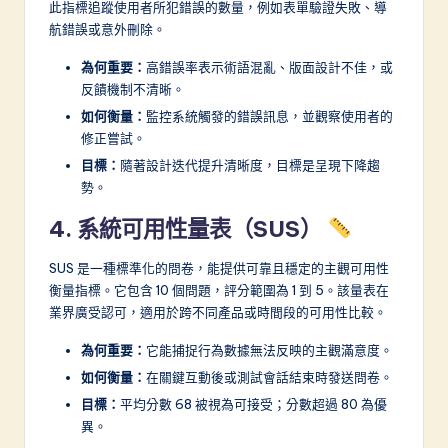
此指標追蹤使用者所犯錯誤的數量，例如表單驗證失敗、導
航錯誤或意外刪除。
為何重要：
高錯誤率表示術語混亂、版面設計不佳，或
反饋機制不清晰。
如何衡量：
監控系統觸發的錯誤訊息，並觀察使用者的
修正嘗試。
目標：
隨著設計迭代提升清晰度，目標是呈現下降趨
勢。
4. 系統可用性量表（SUS）
SUS 是一種標準化的問卷，能提供可靠且穩定的主觀可用性
衡量指標。它包含 10 個問題，評分範圍為 1 到 5。該量表在
業界廣受認可，適用於跨不同產品或時間段的可用性比較。
為何重要：
它能捕捉行為數據無法反映的主觀滿意度。
如何衡量：
在關鍵互動後或測試會話結束時發送問卷。
目標：
平均分數 68 被視為可接受；分數超過 80 為優
異。