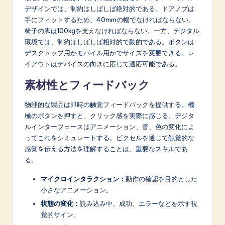
デザインでは、制約はしばしば絶対的である。ドアノブは
手にフィットするため、40mmの幅でなければならない。
椅子の脚は100kgを支えなければならない。一方、デジタル
環境では、制約はしばしば相対的で動的である。ボタンは
デスクトップ用かモバイル用かでサイズを変更できる。レ
イアウトはデバイスの向きに応じて適応可能である。
素材性とフィードバック
物理的な製品は即時の触覚フィードバックを提供する。機
械のボタンを押すと、クリック感を実際に感じる。デジタ
ルインターフェースはアニメーション、音、色の変化によ
ってこれをシミュレートする。ピクセルを通じて触覚的な
感覚を伝える方法を理解することは、重要なスキルであ
る。
マイクロインタラクション：
動作の確認を目的とした
小さなアニメーション。
状態の変化：
読み込み中、成功、エラーなどを示す視
覚的サイン。