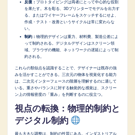
n
反復：
プロトタイピングは両者にとって中心的な役割
を果たす。木を彫る、3Dプリンターでモデルを出力す
o
る、またはワイヤーフレームをスケッチするにせよ、
v
作成・テスト・改善というサイクルは常に変わらな
い。
a
制約：
物理的デザインは重力、材料費、製造公差によ
ti
って制約される。デジタルデザインはスクリーン領
域、ブラウザの機能、ネットワークの遅延によって制
o
約される。
n
これらの類似点を認識することで、デザイナーは既存の強
みを活かすことができる。三次元の物体を視覚化する能力
は、二次元インターフェースの階層を理解するのに適して
いる。重さやバランスに対する触覚的な感覚は、スクリー
ン上の情報密度の「重み」を判断するのに役立つ。
視点の転換：物理的制約と
デジタル制約
最も大きな調整は、制約の性質にある。インダストリアル