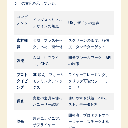
シーの変化を示している。
コンピ
インダストリアル
テンシ
UXデザインの焦点
デザインの焦点
ー
素材知
金属、プラスチッ
スクリーンの密度、解像
識
ク、木材、複合材
度、タッチターゲット
金型、組立ライ
開発フレームワーク、API
製造
ン、CNC
の制限
プロト
3D印刷、フォーム
ワイヤーフレーミング、
タイピ
モデリング、ワッ
クリック可能なフロー、
ング
クス
コード
実物の道具を使っ
使いやすさ試験、A/Bテ
調査
たユーザー試験
スト、データ分析
開発者、プロダクトマネ
製造エンジニア、
協働
ージャー、ステークホル
サプライヤー
ダー