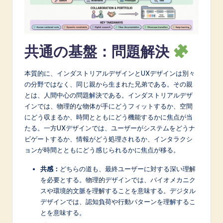
A
I
&
共通の基盤：問題解決
S
本質的に、インダストリアルデザインとUXデザインは別々
o
の分野ではなく、同じ親から生まれた兄弟である。その親
f
とは、人間中心の問題解決である。インダストリアルデザ
インでは、物理的な物体が手にどうフィットするか、空間
t
にどう収まるか、時間とともにどう機能するかに焦点が当
w
たる。一方UXデザインでは、ユーザーがシステムをどうナ
ビゲートするか、情報がどう処理されるか、インタラクシ
a
ョンが時間とともにどう感じられるかに焦点が移る。
r
共感：
どちらの道も、最終ユーザーに対する深い理解
e
を必要とする。物理的デザインでは、バイオメカニク
スや環境的文脈を理解することを意味する。デジタル
I
デザインでは、認知負荷や行動パターンを理解するこ
n
とを意味する。