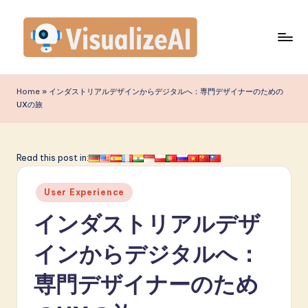
Skip
to
content
V
is
Home
»
インダストリアルデザインからデジタルへ：専門デザイナーのための
UXの旅
u
a
li
Read this post in:
z
Posted
User Experience
e
in
インダストリアルデザ
A
I
インからデジタルへ：
J
専門デザイナーのため
a