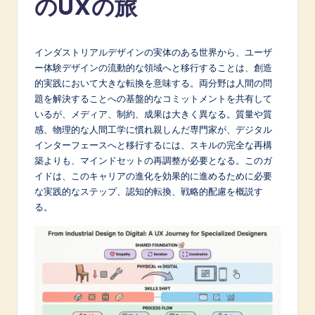
のUXの旅
p
a
n
インダストリアルデザインの実体のある世界から、ユーザ
ー体験デザインの流動的な領域へと移行することは、創造
e
的実践において大きな転換を意味する。両分野は人間の問
s
題を解決することへの基盤的なコミットメントを共有して
いるが、メディア、制約、成果は大きく異なる。質量や質
e
感、物理的な人間工学に慣れ親しんだ専門家が、デジタル
-
インターフェースへと移行するには、スキルの完全な再構
築よりも、マインドセットの再調整が必要となる。このガ
L
イドは、このキャリアの進化を効果的に進めるために必要
a
な実践的なステップ、認知的転換、戦略的配慮を概説す
る。
t
e
s
t
in