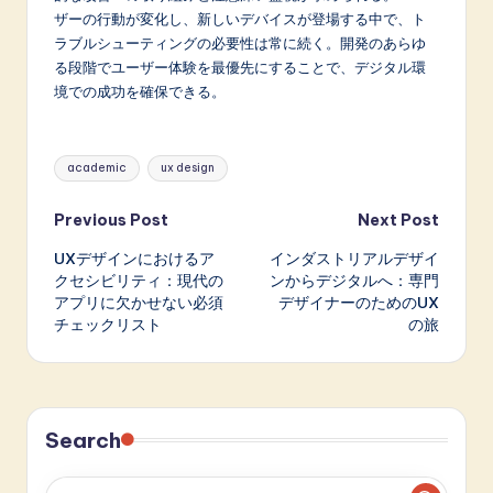
ザーの行動が変化し、新しいデバイスが登場する中で、ト
ラブルシューティングの必要性は常に続く。開発のあらゆ
る段階でユーザー体験を最優先にすることで、デジタル環
境での成功を確保できる。
Tags:
academic
ux design
Post
Previous Post
Next Post
UXデザインにおけるア
インダストリアルデザイ
navigation
クセシビリティ：現代の
ンからデジタルへ：専門
アプリに欠かせない必須
デザイナーのためのUX
チェックリスト
の旅
Search