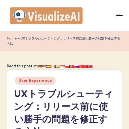
Skip
to
content
V
is
Home
»
UXトラブルシューティング：リリース前に使い勝手の問題を修正する
方法
u
a
li
Read this post in:
z
Posted
User Experience
e
in
UXトラブルシューティ
A
I
ング：リリース前に使
J
い勝手の問題を修正す
a