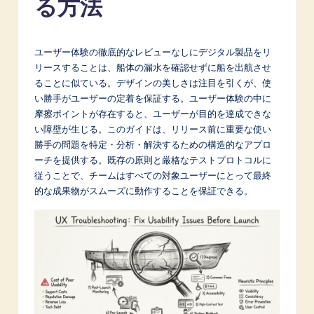
る方法
p
a
n
ユーザー体験の徹底的なレビューなしにデジタル製品をリ
リースすることは、船体の漏水を確認せずに船を出航させ
e
ることに似ている。デザインの美しさは注目を引くが、使
s
い勝手がユーザーの定着を保証する。ユーザー体験の中に
摩擦ポイントが存在すると、ユーザーが目的を達成できな
e
い障壁が生じる。このガイドは、リリース前に重要な使い
-
勝手の問題を特定・分析・解決するための構造的なアプロ
ーチを提供する。既存の原則と厳格なテストプロトコルに
L
従うことで、チームはすべての対象ユーザーにとって最終
a
的な成果物がスムーズに動作することを保証できる。
t
e
s
t
in