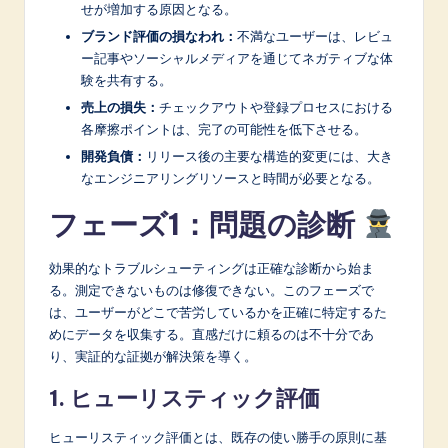
n
せが増加する原因となる。
o
ブランド評価の損なわれ：
不満なユーザーは、レビュ
ー記事やソーシャルメディアを通じてネガティブな体
v
験を共有する。
a
売上の損失：
チェックアウトや登録プロセスにおける
各摩擦ポイントは、完了の可能性を低下させる。
ti
開発負債：
リリース後の主要な構造的変更には、大き
o
なエンジニアリングリソースと時間が必要となる。
n
フェーズ1：問題の診断
効果的なトラブルシューティングは正確な診断から始ま
る。測定できないものは修復できない。このフェーズで
は、ユーザーがどこで苦労しているかを正確に特定するた
めにデータを収集する。直感だけに頼るのは不十分であ
り、実証的な証拠が解決策を導く。
1. ヒューリスティック評価
ヒューリスティック評価とは、既存の使い勝手の原則に基