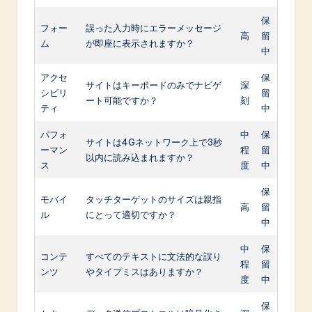
保
フォー
誤った入力時にエラーメッセージ
高
留
ム
が即座に表示されますか？
中
アクセ
保
サイトはキーボードのみでナビゲ
深
シビリ
留
ート可能ですか？
刻
ティ
中
パフォ
中
保
サイトは4Gネットワーク上で3秒
ーマン
程
留
以内に読み込まれますか？
ス
度
中
保
モバイ
タッチターゲットのサイズは親指
高
留
ル
にとって適切ですか？
中
中
保
コンテ
すべてのテキストに文法的な誤り
程
留
ンツ
やタイプミスはありますか？
度
中
保