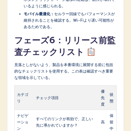
いるように感じられる。
モバイル最適化：
セルラー回線でもパフォーマンスが
維持されることを確認する。Wi-Fiより遅い可能性が
あるためである。
フェーズ6：リリース前監
査チェックリスト
見落としがないよう、製品を本番環境に展開する前に包括
的なチェックリストを使用する。この表は確認すべき重要
な領域を示している。
優
カテゴ
状
チェック項目
先
リ
態
度
ナビゲ
保
すべてのリンクが有効で、正しい
ーショ
高
留
先に導かれていますか？
ン
中