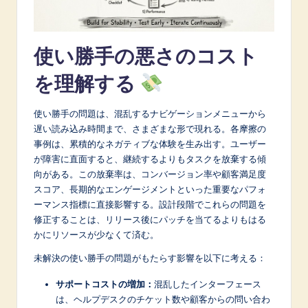
A
I
使い勝手の悪さのコスト
&
を理解する
S
o
使い勝手の問題は、混乱するナビゲーションメニューから
f
遅い読み込み時間まで、さまざまな形で現れる。各摩擦の
事例は、累積的なネガティブな体験を生み出す。ユーザー
t
が障害に直面すると、継続するよりもタスクを放棄する傾
w
向がある。この放棄率は、コンバージョン率や顧客満足度
スコア、長期的なエンゲージメントといった重要なパフォ
a
ーマンス指標に直接影響する。設計段階でこれらの問題を
r
修正することは、リリース後にパッチを当てるよりもはる
かにリソースが少なくて済む。
e
未解決の使い勝手の問題がもたらす影響を以下に考える：
I
サポートコストの増加：
混乱したインターフェース
n
は、ヘルプデスクのチケット数や顧客からの問い合わ