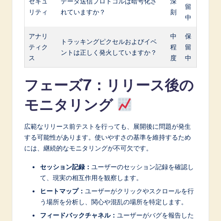
セキュ
データ送信プロトコルは暗号化さ
深
留
リティ
れていますか？
刻
中
アナリ
中
保
トラッキングピクセルおよびイベ
ティク
程
留
ントは正しく発火していますか？
ス
度
中
フェーズ7：リリース後の
モニタリング
広範なリリース前テストを行っても、展開後に問題が発生
する可能性があります。使いやすさの基準を維持するため
には、継続的なモニタリングが不可欠です。
セッション記録：
ユーザーのセッション記録を確認し
て、現実の相互作用を観察します。
ヒートマップ：
ユーザーがクリックやスクロールを行
う場所を分析し、関心や混乱の場所を特定します。
フィードバックチャネル：
ユーザーがバグを報告した