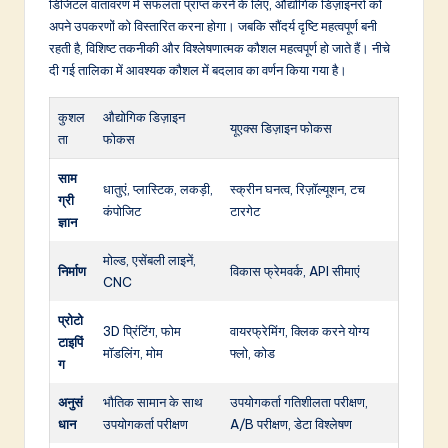
डिजिटल वातावरण में सफलता प्राप्त करने के लिए, औद्योगिक डिज़ाइनरों को
अपने उपकरणों को विस्तारित करना होगा। जबकि सौंदर्य दृष्टि महत्वपूर्ण बनी
रहती है, विशिष्ट तकनीकी और विश्लेषणात्मक कौशल महत्वपूर्ण हो जाते हैं। नीचे
दी गई तालिका में आवश्यक कौशल में बदलाव का वर्णन किया गया है।
कुशल
औद्योगिक डिज़ाइन
यूएक्स डिज़ाइन फोकस
ता
फोकस
साम
धातुएं, प्लास्टिक, लकड़ी,
स्क्रीन घनत्व, रिज़ॉल्यूशन, टच
ग्री
कंपोजिट
टारगेट
ज्ञान
मोल्ड, एसेंबली लाइनें,
निर्माण
विकास फ्रेमवर्क, API सीमाएं
CNC
प्रोटो
3D प्रिंटिंग, फोम
वायरफ्रेमिंग, क्लिक करने योग्य
टाइपिं
मॉडलिंग, मोम
फ्लो, कोड
ग
अनुसं
भौतिक सामान के साथ
उपयोगकर्ता गतिशीलता परीक्षण,
धान
उपयोगकर्ता परीक्षण
A/B परीक्षण, डेटा विश्लेषण