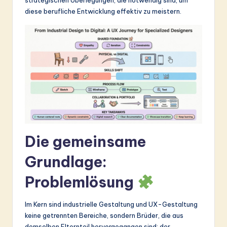
&
diese berufliche Entwicklung effektiv zu meistern.
S
o
ft
w
a
r
e
Die gemeinsame
In
Grundlage:
n
Problemlösung
o
v
Im Kern sind industrielle Gestaltung und UX-Gestaltung
a
keine getrennten Bereiche, sondern Brüder, die aus
demselben Elternteil hervorgegangen sind: der