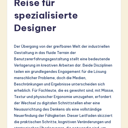
Reise für
r
m
spezialisierte
a
Designer
n
-
Der Übergang von der greifbaren Welt der industriellen
L
Gestaltung in das fluide Terrain der
a
Benutzererfahrungsgestaltung stellt eine bedeutende
Verlagerung im kreativen Arbeiten dar. Beide Disziplinen
t
teilen ein grundlegendes Engagement für die Lösung
e
menschlicher Probleme, doch die Medien,
Beschränkungen und Ergebnisse unterscheiden sich
s
erheblich. Für Fachleute, die es gewohnt sind, mit Masse,
t
Textur und physischer Ergonomie umzugehen, erfordert
der Wechsel zu digitalen Schnittstellen eher eine
in
Neuausrichtung des Denkens als eine vollständige
A
Neuerfindung der Fähigkeiten. Dieser Leitfaden skizziert
die praktischen Schritte, kognitiven Veränderungen und
I
strategischen Überlegungen, die notwendig sind, um