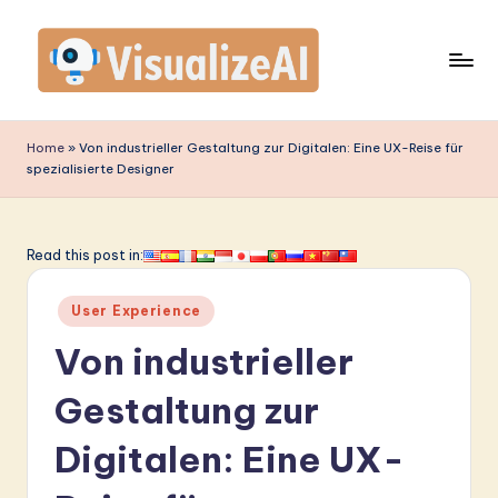
Skip
to
content
V
is
Home
»
Von industrieller Gestaltung zur Digitalen: Eine UX-Reise für
spezialisierte Designer
u
a
li
Read this post in:
z
Posted
User Experience
e
in
Von industrieller
A
I
Gestaltung zur
G
Digitalen: Eine UX-
e