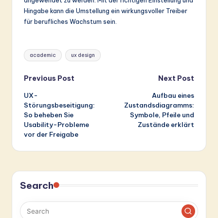
angewendet zu werden. Mit der richtigen Einstellung und
Hingabe kann die Umstellung ein wirkungsvoller Treiber
für berufliches Wachstum sein.
Tags:
academic
ux design
Post
Previous Post
Next Post
UX-
Aufbau eines
navigation
Störungsbeseitigung:
Zustandsdiagramms:
So beheben Sie
Symbole, Pfeile und
Usability-Probleme
Zustände erklärt
vor der Freigabe
Search