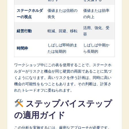
ステークホルダ
価値または信頼の
価値または効率
ーの視点
喪失
の向上
活用、強化、受
経営行動
軽減、回避、移転
容
しばしば即時的ま
しばしば中期か
時間枠
たは短期的
ら長期的
ワークショップ中にこの表を使用することで、ステークホ
ルダーがリスクと機会が同じ硬貨の両面であることに気づ
くようになります。高いリスクを伴う計画は、同時に高い
機会の可能性をもつこともあります。その判断は、計算さ
れたトレードオフに委ねられます。
ステップバイステップ
の適用ガイド
この分析を実施するには、厳密なアプローチが必要です。