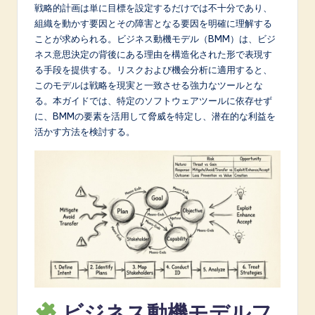
p
戦略的計画は単に目標を設定するだけでは不十分であり、
組織を動かす要因とその障害となる要因を明確に理解する
a
ことが求められる。ビジネス動機モデル（BMM）は、ビジ
n
ネス意思決定の背後にある理由を構造化された形で表現す
る手段を提供する。リスクおよび機会分析に適用すると、
e
このモデルは戦略を現実と一致させる強力なツールとな
s
る。本ガイドでは、特定のソフトウェアツールに依存せず
に、BMMの要素を活用して脅威を特定し、潜在的な利益を
e
活かす方法を検討する。
-
L
a
t
e
s
t
ビジネス動機モデルフ
in