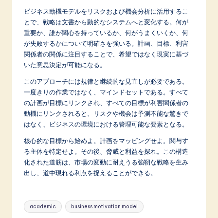
ビジネス動機モデルをリスクおよび機会分析に活用するこ
とで、戦略は文書から動的なシステムへと変化する。何が
重要か、誰が関心を持っているか、何がうまくいくか、何
が失敗するかについて明確さを強いる。計画、目標、利害
関係者の関係に注目することで、希望ではなく現実に基づ
いた意思決定が可能になる。
このアプローチには規律と継続的な見直しが必要である。
一度きりの作業ではなく、マインドセットである。すべて
の計画が目標にリンクされ、すべての目標が利害関係者の
動機にリンクされると、リスクや機会は予測不能な驚きで
はなく、ビジネスの環境における管理可能な要素となる。
核心的な目標から始めよ。計画をマッピングせよ。関与す
る主体を特定せよ。その後、脅威と利益を探れ。この構造
化された道筋は、市場の変動に耐えうる強靭な戦略を生み
出し、道中現れる利点を捉えることができる。
Tags:
academic
business motivation model