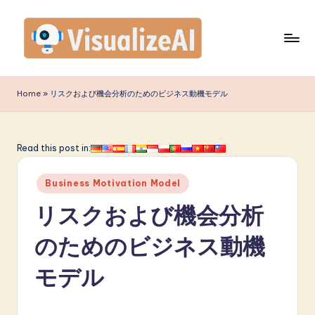
Skip
to
content
V
is
Home
»
リスクおよび機会分析のためのビジネス動機モデル
u
a
Read this post in:
li
Posted
z
Business Motivation Model
in
e
リスクおよび機会分析
A
のためのビジネス動機
I
モデル
J
a