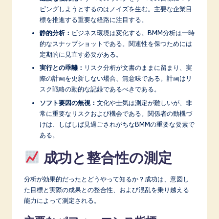
ピングしようとするのはノイズを生む。主要な企業目
標を推進する重要な経路に注目する。
静的分析：
ビジネス環境は変化する。BMM分析は一時
的なスナップショットである。関連性を保つためには
定期的に見直す必要がある。
実行との乖離：
リスク分析が文書のままに留まり、実
際の計画を更新しない場合、無意味である。計画はリ
スク戦略の動的な記録であるべきである。
ソフト要因の無視：
文化や士気は測定が難しいが、非
常に重要なリスクおよび機会である。関係者の動機づ
けは、しばしば見過ごされがちなBMMの重要な要素で
ある。
成功と整合性の測定
分析が効果的だったとどうやって知るか？成功は、意図し
た目標と実際の成果との整合性、および混乱を乗り越える
能力によって測定される。