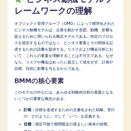
A
レームワークの理解
I
オブジェクト管理グループ（OMG）によって標準化された
&
ビジネス動機モデルは、企業を動かす意図、動機、影響を
S
捉えるために用いられる概念モデルである。特定のプロセ
スを規定するものではなく、ビジネス要素とその関係を記
o
述するための語彙を提供する。リスクおよび機会分析にお
f
いて、これらの要素を理解することは不可欠である。なぜ
なら、リスクや機会はめったに孤立して発生せず、計画や
t
目標、目的に影響を与えるからである。
w
BMMの核心要素
a
このモデルの中心には、あらゆる戦略的分析の基盤となる
r
いくつかの重要な概念がある：
e
計画：
目標を達成するための文書化された戦略。実行
I
の「どのように」そして「いつ」を定義する。
n
目標：
測定可能で期間限定の望ましい将来の状態。