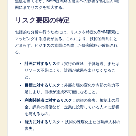
焦点を当てるが、BMMは戦略的意図への影響を含む広い範
囲にまでリスクを拡大する。
リスク要因の特定
包括的な分析を行うためには、リスクを特定のBMM要素に
マッピングする必要がある。これにより、技術的制約にと
どまらず、ビジネスの意図に合致した緩和戦略が確保され
る。
計画に対するリスク：
実行の遅延、予算超過、または
リソース不足により、計画が成果を出せなくなるこ
と。
目標に対するリスク：
外部市場の変化や内部の能力不
足により、目標が達成不可能になること。
利害関係者に対するリスク：
信頼の喪失、規制上の罰
金、評判の損傷など、企業に投資している人々に影響
を与えるもの。
能力に対するリスク：
技術の陳腐化または熟練人材の
喪失。