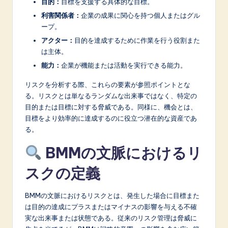
n
目的：
目標を支援する具体的な目標。
利害関係者：
企業の成果に関心を持つ個人またはグル
o
ープ。
v
アクター：
目的を達成するために作業を行う役割また
a
は主体。
能力：
企業が機能または活動を実行できる能力。
ti
リスクを分析する際、これらの要素が参照ポイントとな
o
る。リスクとは単なるランダムな出来事ではなく、特定の
n
目的または目標に対する脅威である。同様に、機会とは、
目標をより効率的に達成するのに役立つ潜在的な資産であ
る。
BMMの文脈におけるリ
スクの定義
BMMの文脈におけるリスクとは、発生した場合に目標また
は目的の達成にプラスまたはマイナスの影響を与える不確
実な出来事または状態である。従来のリスク管理は脅威に