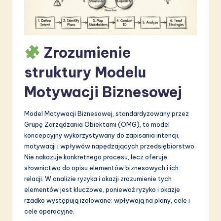
S
o
f
Zrozumienie
t
struktury Modelu
w
Motywacji Biznesowej
a
r
Model Motywacji Biznesowej, standardyzowany przez
Grupę Zarządzania Obiektami (OMG), to model
e
koncepcyjny wykorzystywany do zapisania intencji,
I
motywacji i wpływów napędzających przedsiębiorstwo.
Nie nakazuje konkretnego procesu, lecz oferuje
n
słownictwo do opisu elementów biznesowych i ich
n
relacji. W analizie ryzyka i okazji zrozumienie tych
elementów jest kluczowe, ponieważ ryzyko i okazje
o
rzadko występują izolowane; wpływają na plany, cele i
v
cele operacyjne.