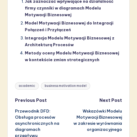
Jak zaznaczać wpływające na działalność
firmy czynniki w diagramach Modelu
Motywacji Biznesowej
Model Motywacji Biznesowej do Integracji
Połączeń i Przyłączeń
Integracja Modelu Motywacji Biznesowej z
Architekturą Procesów
Metody oceny Modelu Motywacji Biznesowej
w kontekście zmian strategicznych
Tags:
academic
business motivation model
Post
Previous Post
Next Post
Przewodnik DFD:
Wskazówki Modelu
navigation
Obsługa procesów
Motywacji Biznesowej
asynchronicznych na
w zakresie wyrównania
diagramach
organizacyjnego
przepływu