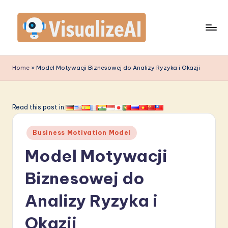
Skip
to
content
V
is
Home
»
Model Motywacji Biznesowej do Analizy Ryzyka i Okazji
u
a
Read this post in:
li
Posted
z
Business Motivation Model
in
e
Model Motywacji
A
Biznesowej do
I
Analizy Ryzyka i
P
o
Okazji