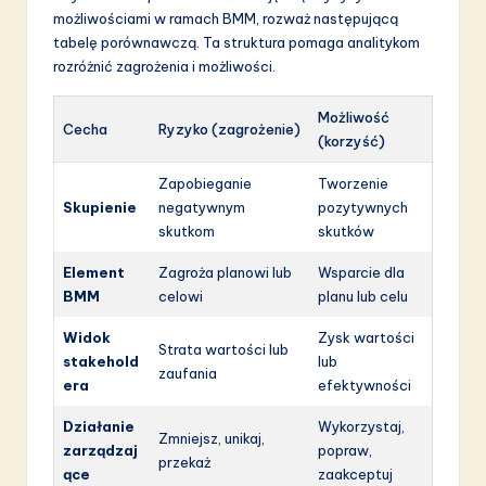
możliwościami w ramach BMM, rozważ następującą
tabelę porównawczą. Ta struktura pomaga analitykom
rozróżnić zagrożenia i możliwości.
Możliwość
Cecha
Ryzyko (zagrożenie)
(korzyść)
Zapobieganie
Tworzenie
Skupienie
negatywnym
pozytywnych
skutkom
skutków
Element
Zagroża planowi lub
Wsparcie dla
BMM
celowi
planu lub celu
Widok
Zysk wartości
Strata wartości lub
stakehold
lub
zaufania
era
efektywności
Działanie
Wykorzystaj,
Zmniejsz, unikaj,
zarządzaj
popraw,
przekaż
ące
zaakceptuj