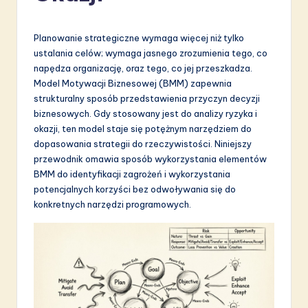
li
s
Planowanie strategiczne wymaga więcej niż tylko
h
ustalania celów; wymaga jasnego zrozumienia tego, co
napędza organizację, oraz tego, co jej przeszkadza.
-
Model Motywacji Biznesowej (BMM) zapewnia
L
strukturalny sposób przedstawienia przyczyn decyzji
biznesowych. Gdy stosowany jest do analizy ryzyka i
a
okazji, ten model staje się potężnym narzędziem do
t
dopasowania strategii do rzeczywistości. Niniejszy
przewodnik omawia sposób wykorzystania elementów
e
BMM do identyfikacji zagrożeń i wykorzystania
s
potencjalnych korzyści bez odwoływania się do
konkretnych narzędzi programowych.
t
in
A
I
&