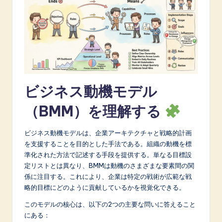
A
I
&
S
o
ビジネス動機モデル
f
（BMM）を理解する
t
w
ビジネス動機モデルは、企業アーキテクチャと戦略的計画
a
を支援することを目的とした手法である。組織の動機を標
準化された方法で記述する手段を提供する。単なる目標設
r
定リストとは異なり、BMMは動機のさまざまな要素間の関
e
係に注目する。これにより、企業は特定の戦術が広範な戦
略的目標にどのように貢献しているかを視覚化できる。
I
このモデルの核心は、以下の2つの主要な問いに答えること
n
にある：