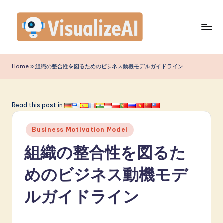
Skip
to
content
V
is
Home
»
組織の整合性を図るためのビジネス動機モデルガイドライン
u
a
Read this post in:
li
Posted
z
Business Motivation Model
in
e
組織の整合性を図るた
A
めのビジネス動機モデ
I
ルガイドライン
J
a