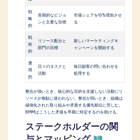
戦
長期的なビジョ
市場シェアを10%増加させ
略
ンと主要な目標
る
的
戦
リソース配分と
新しいマーケティングキ
術
部門の目標
ャンペーンを開始する
的
運
日々のタスクと
毎日顧客の問い合わせを
用
活動
処理する
的
整合が強いとき、核心的な目的を支援しない活動にリ
ソースが無駄に使われない。整合が弱いとき、組織は
縁側化された取り組みや矛盾する優先順位に苦しむ。
BMMはこうした矛盾を早期に特定するのを助ける。
ステークホルダーの関
与とマッピング