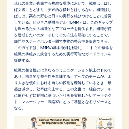
p
現代の企業が直面する複雑な環境において、戦略はしばし
ば文書にとどまり、実践的な指針とはならない。組織はし
a
ばしば、高次の野心と日々の実行を結びつけることに苦労
n
している。ビジネス動機モデル（BMM）は、このギャップ
を埋めるための構造的なアプローチを提供する。組織が何
e
を達成したいのか、そしてその方法を明確にすることで、
s
部門やステークホルダー間で本物の整合性を促進できる。
このガイドは、BMMの基本原則を検討し、これらの概念を
e
組織の枠組みに統合するための実行可能なガイドラインを
-
提供する。
L
組織の整合性とは単なるコミュニケーション以上のもので
あり、構造的な整合性を意味する。すべてのチームが、よ
a
り大きな使命における自らの役割を理解しているとき、摩
t
擦は減少し、効率は向上する。この文書は、独自のツール
に依存せずに動機に基づいた計画を実施したいアーキテク
e
ト、マネージャー、戦略家にとって基盤となるリソースと
s
なる。
t
in