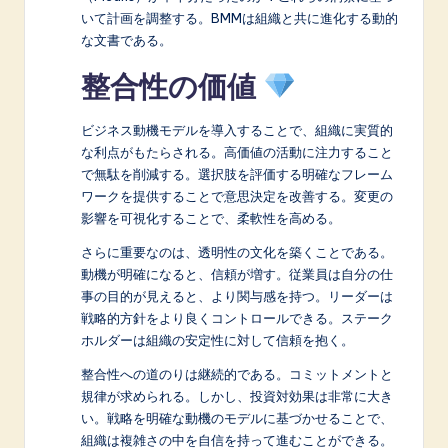
いて計画を調整する。BMMは組織と共に進化する動的
な文書である。
整合性の価値
ビジネス動機モデルを導入することで、組織に実質的
な利点がもたらされる。高価値の活動に注力すること
で無駄を削減する。選択肢を評価する明確なフレーム
ワークを提供することで意思決定を改善する。変更の
影響を可視化することで、柔軟性を高める。
さらに重要なのは、透明性の文化を築くことである。
動機が明確になると、信頼が増す。従業員は自分の仕
事の目的が見えると、より関与感を持つ。リーダーは
戦略的方針をより良くコントロールできる。ステーク
ホルダーは組織の安定性に対して信頼を抱く。
整合性への道のりは継続的である。コミットメントと
規律が求められる。しかし、投資対効果は非常に大き
い。戦略を明確な動機のモデルに基づかせることで、
組織は複雑さの中を自信を持って進むことができる。