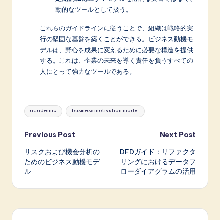
動的なツールとして扱う。
これらのガイドラインに従うことで、組織は戦略的実
行の堅固な基盤を築くことができる。ビジネス動機モ
デルは、野心を成果に変えるために必要な構造を提供
する。これは、企業の未来を導く責任を負うすべての
人にとって強力なツールである。
Tags:
academic
business motivation model
Post
Previous Post
Next Post
リスクおよび機会分析の
DFDガイド：リファクタ
navigation
ためのビジネス動機モデ
リングにおけるデータフ
ル
ローダイアグラムの活用