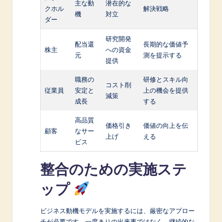
主な動
潜在的な
クホル
解決戦略
機
対立
ダー
研究開発
配当還
長期的な価値予
株主
への資金
元
測を提示する
提供
職務の
研修とスキル向
コスト削
従業員
安定と
上の機会を提供
減策
成長
する
高品質
価格引き
価値の向上を伝
顧客
なサー
上げ
える
ビス
整合のための実施ステ
ップ
ビジネス動機モデルを実施するには、厳密なアプロー
チが必要です。一度きりの出来事ではなく、継続的な