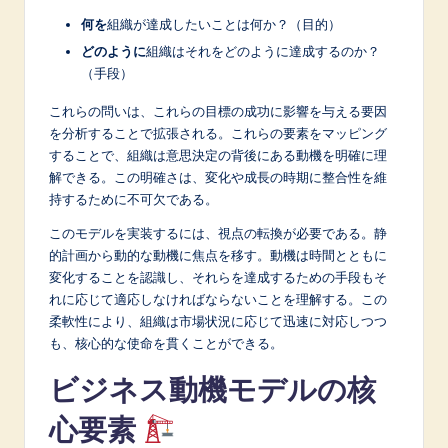
n
何を
組織が達成したいことは何か？（目的）
o
どのように
組織はそれをどのように達成するのか？
v
（手段）
a
これらの問いは、これらの目標の成功に影響を与える要因
を分析することで拡張される。これらの要素をマッピング
ti
することで、組織は意思決定の背後にある動機を明確に理
o
解できる。この明確さは、変化や成長の時期に整合性を維
持するために不可欠である。
n
このモデルを実装するには、視点の転換が必要である。静
的計画から動的な動機に焦点を移す。動機は時間とともに
変化することを認識し、それらを達成するための手段もそ
れに応じて適応しなければならないことを理解する。この
柔軟性により、組織は市場状況に応じて迅速に対応しつつ
も、核心的な使命を貫くことができる。
ビジネス動機モデルの核
心要素