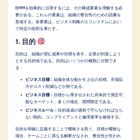
BMMを効果的に活用するには、その構成要素を理解する必
要がある。これらの要素は、組織の整合性のための語彙を
形成する。各要素は、ビジネス戦略のエコシステムにおい
て特定の役割を果たす。
1. 目的
目的は、組織が望む成果や目標を表す。企業が到達しよう
とする目的地である。目的はいくつかの種類に分類でき
る：
ビジネス目標：
組織全体を動かす上位の目標。市場拡
大やコスト削減などが例である。
ビジネス目標：
目標から導き出された具体的で測定可
能なターゲット。多くの場合、期間限定である。
ビジネスルール：
目的達成の過程で守らなければなら
ない制約。コンプライアンスと倫理基準を確保する。
目的を明確に定義することで曖昧さを防ぐ。目標が曖昧な
場合、チームごとに異なる解釈がなされ、整合性が失われ