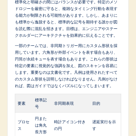
標準化と明確さの間にはバランスが必要です。特定のメソ
ドロジーを厳密に守ると、複雑なタイミング行動を表現す
る能力が制限される可能性があります。しかし、あまりに
も標準から逸脱すると、標準的な記号を期待する誰かが図
を読む際に混乱を招きます。目標は、エンジニアやステー
クホルダーにアーキテクチャを効果的に伝えることです。
一部のチームでは、非同期トリガー用にカスタム形状を採
用しています。六角形が外部イベントを表す場合もあり、
円筒が永続キューを表す場合もあります。これらの形状は
特定の要素に視覚的な強調を加え、図のスキャンを容易に
します。重要なのは文書化です。凡例は使用されたすべて
のカスタム形状を説明しなければなりません。凡例がなけ
れば、図はガイドではなくパズルになってしまいます。
標準記
要素
非同期表現
目的
号
円また
プロセ
時計アイコン付き
遅延実行を示
は角丸
ス
の円
す
長方形