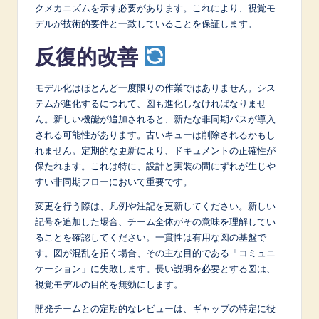
クメカニズムを示す必要があります。これにより、視覚モ
デルが技術的要件と一致していることを保証します。
反復的改善
モデル化はほとんど一度限りの作業ではありません。シス
テムが進化するにつれて、図も進化しなければなりませ
ん。新しい機能が追加されると、新たな非同期パスが導入
される可能性があります。古いキューは削除されるかもし
れません。定期的な更新により、ドキュメントの正確性が
保たれます。これは特に、設計と実装の間にずれが生じや
すい非同期フローにおいて重要です。
変更を行う際は、凡例や注記を更新してください。新しい
記号を追加した場合、チーム全体がその意味を理解してい
ることを確認してください。一貫性は有用な図の基盤で
す。図が混乱を招く場合、その主な目的である「コミュニ
ケーション」に失敗します。長い説明を必要とする図は、
視覚モデルの目的を無効にします。
開発チームとの定期的なレビューは、ギャップの特定に役