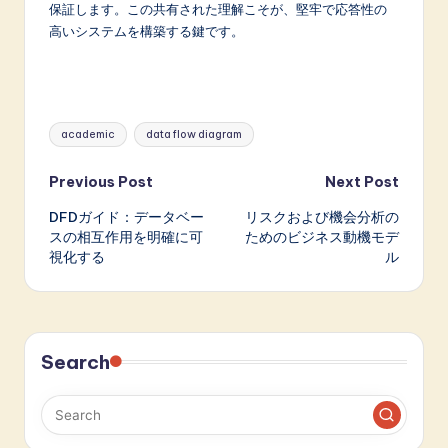
保証します。この共有された理解こそが、堅牢で応答性の
高いシステムを構築する鍵です。
Tags:
academic
data flow diagram
Post
Previous Post
Next Post
DFDガイド：データベー
リスクおよび機会分析の
navigation
スの相互作用を明確に可
ためのビジネス動機モデ
視化する
ル
Search