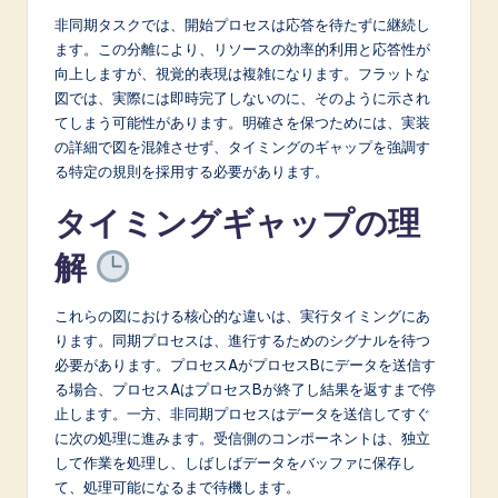
A
非同期タスクでは、開始プロセスは応答を待たずに継続し
ます。この分離により、リソースの効率的利用と応答性が
I
向上しますが、視覚的表現は複雑になります。フラットな
&
図では、実際には即時完了しないのに、そのように示され
てしまう可能性があります。明確さを保つためには、実装
S
の詳細で図を混雑させず、タイミングのギャップを強調す
o
る特定の規則を採用する必要があります。
f
タイミングギャップの理
t
解
w
これらの図における核心的な違いは、実行タイミングにあ
a
ります。同期プロセスは、進行するためのシグナルを待つ
r
必要があります。プロセスAがプロセスBにデータを送信す
る場合、プロセスAはプロセスBが終了し結果を返すまで停
e
止します。一方、非同期プロセスはデータを送信してすぐ
I
に次の処理に進みます。受信側のコンポーネントは、独立
して作業を処理し、しばしばデータをバッファに保存し
n
て、処理可能になるまで待機します。