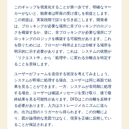
n
このギャップを視覚化することが第一歩です。明確なマー
o
カーがないと、観察者は即座の受け渡しを前提とします。
この前提は、実装段階で誤りを引き起こします。開発者
v
は、ブロッキングが必要な場所に非ブロッキングのロジッ
a
クを構築するか、逆に、非ブロッキングが必要な場所にブ
ロッキングのロジックを構築する可能性があります。これ
ti
を防ぐためには、フローが一時停止または分岐する場所を
o
明示的に示す必要があります。これは、システムの状態が
「リクエスト中」から「処理中」に変わる分離点を特定す
n
ることを意味します。
ユーザーがフォームを送信する状況を考えてみましょう。
システムが即座に処理する場合、ユーザーは同じ画面で結
果を見ることができます。一方、システムが非同期に処理
する場合、ユーザーは確認メッセージを受け取り、後で最
終結果を見る可能性があります。DFDはこの分離を反映す
る必要があります。入力はストレージメカニズムに送ら
れ、出力は別のトリガーから得られます。この分離によ
り、図が論理的な意図ではなく、現実を正確に反映してい
ることが保証されます。