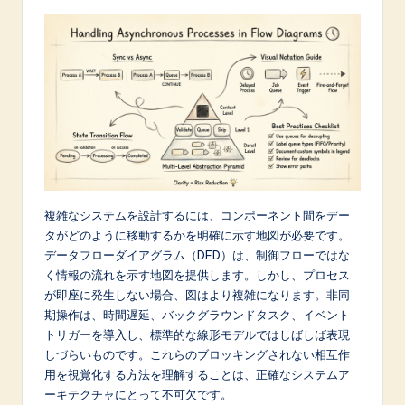
p
a
n
e
s
e
-
複雑なシステムを設計するには、コンポーネント間をデー
L
タがどのように移動するかを明確に示す地図が必要です。
a
データフローダイアグラム（DFD）は、制御フローではな
く情報の流れを示す地図を提供します。しかし、プロセス
t
が即座に発生しない場合、図はより複雑になります。非同
e
期操作は、時間遅延、バックグラウンドタスク、イベント
トリガーを導入し、標準的な線形モデルではしばしば表現
s
しづらいものです。これらのブロッキングされない相互作
t
用を視覚化する方法を理解することは、正確なシステムア
ーキテクチャにとって不可欠です。
in