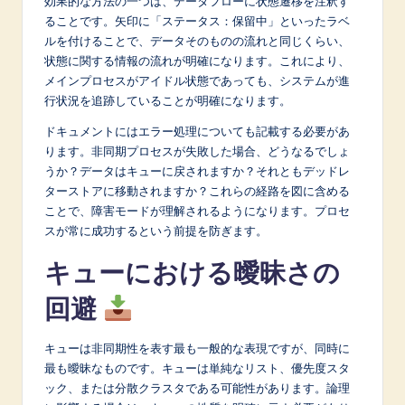
効果的な方法の一つは、データフローに状態遷移を注釈す
ることです。矢印に「ステータス：保留中」といったラベ
ルを付けることで、データそのものの流れと同じくらい、
状態に関する情報の流れが明確になります。これにより、
メインプロセスがアイドル状態であっても、システムが進
行状況を追跡していることが明確になります。
ドキュメントにはエラー処理についても記載する必要があ
ります。非同期プロセスが失敗した場合、どうなるでしょ
うか？データはキューに戻されますか？それともデッドレ
ターストアに移動されますか？これらの経路を図に含める
ことで、障害モードが理解されるようになります。プロセ
スが常に成功するという前提を防ぎます。
キューにおける曖昧さの
回避
キューは非同期性を表す最も一般的な表現ですが、同時に
最も曖昧なものです。キューは単純なリスト、優先度スタ
ック、または分散クラスタである可能性があります。論理