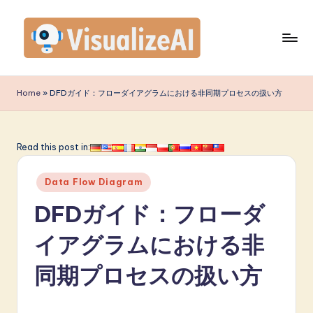
Skip
to
content
V
is
Home
»
DFDガイド：フローダイアグラムにおける非同期プロセスの扱い方
u
a
Read this post in:
li
Posted
z
Data Flow Diagram
in
e
DFDガイド：フローダ
A
イアグラムにおける非
I
同期プロセスの扱い方
J
a