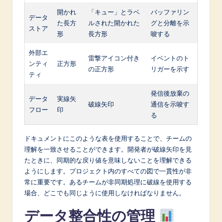
開かれ
「キュー」とラベ
バッファリン
データ
た長方
ルされた開かれた
グと分離を示
ストア
形
長方形
唆する
外部エ
雷撃アイコン付き
イベントのト
ンティ
正方形
の正方形
リガーを示す
ティ
発信後放棄の
データ
実線矢
破線矢印
通信を示唆す
フロー
印
る
ドキュメントにこのような表を使用することで、チームの
理解を一致させることができます。開発者が破線矢印を見
たときに、同期的な戻り値を意味しないことを理解できる
ようにします。プロジェクト内のすべての図で一貫性が非
常に重要です。あるチームが非同期処理に破線を使用する
場合、どこでも同じように使用しなければなりません。
データ整合性の管理