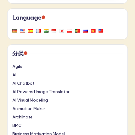
Language
分类
Agile
AI
AI Chatbot
AI Powered Image Translator
AI Visual Modeling
Animation Maker
ArchiMate
BMC
Business Motivation Model