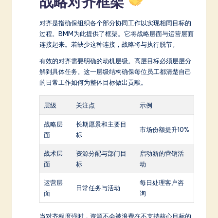
战略对齐框架
对齐是指确保组织各个部分协同工作以实现相同目标的
过程。BMM为此提供了框架。它将战略层面与运营层面
连接起来。若缺少这种连接，战略将与执行脱节。
有效的对齐需要明确的动机层级。高层目标必须层层分
解到具体任务。这一层级结构确保每位员工都清楚自己
的日常工作如何为整体目标做出贡献。
层级
关注点
示例
战略层
长期愿景和主要目
市场份额提升10%
面
标
战术层
资源分配与部门目
启动新的营销活
面
标
动
运营层
每日处理客户咨
日常任务与活动
面
询
当对齐程度强时，资源不会被浪费在不支持核心目标的