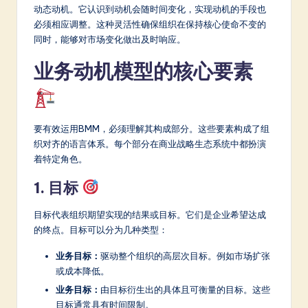
a
动态动机。它认识到动机会随时间变化，实现动机的手段也
必须相应调整。这种灵活性确保组织在保持核心使命不变的
r
同时，能够对市场变化做出及时响应。
e
业务动机模型的核心要素
In
n
o
要有效运用BMM，必须理解其构成部分。这些要素构成了组
v
织对齐的语言体系。每个部分在商业战略生态系统中都扮演
着特定角色。
a
ti
1. 目标
o
目标代表组织期望实现的结果或目标。它们是企业希望达成
n
的终点。目标可以分为几种类型：
业务目标：
驱动整个组织的高层次目标。例如市场扩张
或成本降低。
业务目标：
由目标衍生出的具体且可衡量的目标。这些
目标通常具有时间限制。