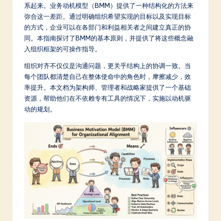
m
系起来。业务动机模型（BMM）提供了一种结构化的方法来
弥合这一差距。通过明确组织希望实现的目标以及实现目标
p
的方式，企业可以在各部门和利益相关者之间建立真正的协
li
同。本指南探讨了BMM的基本原则，并提供了将这些概念融
入组织框架的可操作指导。
fi
组织对齐不仅仅是沟通问题，更关乎结构上的协调一致。当
e
每个团队都清楚自己在整体使命中的角色时，摩擦减少，效
d
率提升。本文档为架构师、管理者和战略家提供了一个基础
资源，帮助他们在不依赖专有工具的情况下，实施以动机驱
C
动的规划。
hi
n
e
s
e
-
L