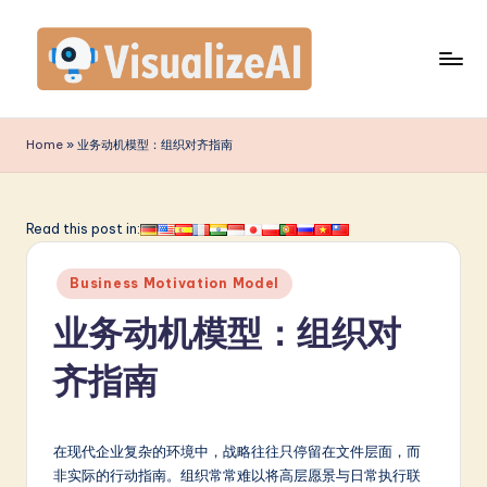
Skip
to
content
V
is
Home
»
业务动机模型：组织对齐指南
u
a
Read this post in:
li
Posted
z
Business Motivation Model
in
e
业务动机模型：组织对
A
齐指南
I
S
在现代企业复杂的环境中，战略往往只停留在文件层面，而
i
非实际的行动指南。组织常常难以将高层愿景与日常执行联