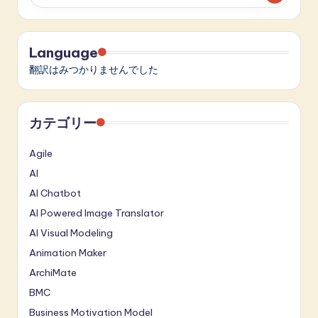
Language
翻訳はみつかりませんでした
カテゴリー
Agile
AI
AI Chatbot
AI Powered Image Translator
AI Visual Modeling
Animation Maker
ArchiMate
BMC
Business Motivation Model