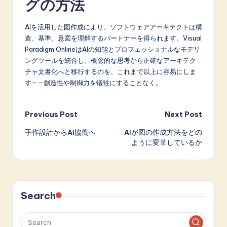
グの方法
AIを活用した図作成により、ソフトウェアアーキテクトは構
造、基準、意図を理解するパートナーを得られます。Visual
Paradigm OnlineはAIの知能とプロフェッショナルなモデリ
ングツールを統合し、概念的な思考から正確なアーキテク
チャ文書化へと移行するのを、これまで以上に容易にしま
す——創造性や制御力を犠牲にすることなく。
Post
Previous Post
Next Post
手作設計からAI協働へ
AIが図の作成方法をどの
navigation
ように変革しているか
Search