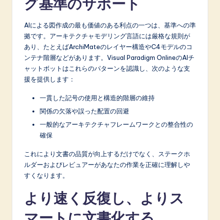
グ基準のサポート
n
o
AIによる図作成の最も価値のある利点の一つは、基準への準
v
拠です。アーキテクチャモデリング言語には厳格な規則が
あり、たとえばArchiMateのレイヤー構造やC4モデルのコ
a
ンテナ階層などがあります。Visual Paradigm OnlineのAIチ
ti
ャットボットはこれらのパターンを認識し、次のような支
援を提供します：
o
一貫した記号の使用と構造的階層の維持
n
関係の欠落や誤った配置の回避
一般的なアーキテクチャフレームワークとの整合性の
確保
これにより文書の品質が向上するだけでなく、ステークホ
ルダーおよびレビュアーがあなたの作業を正確に理解しや
すくなります。
より速く反復し、よりス
マートに文書化する