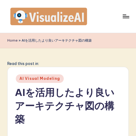
Skip
to
content
V
is
Home
»
AIを活用したより良いアーキテクチャ図の構築
u
a
Read this post in:
li
Posted
z
AI Visual Modeling
in
e
AIを活用したより良い
A
アーキテクチャ図の構
I
築
J
a