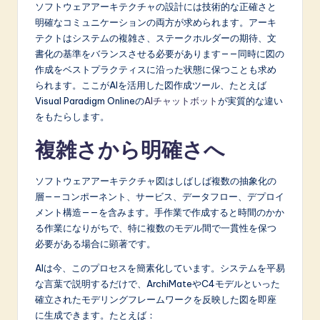
p
ソフトウェアアーキテクチャの設計には技術的な正確さと
明確なコミュニケーションの両方が求められます。アーキ
a
テクトはシステムの複雑さ、ステークホルダーの期待、文
n
書化の基準をバランスさせる必要があります——同時に図の
作成をベストプラクティスに沿った状態に保つことも求め
e
られます。ここがAIを活用した図作成ツール、たとえば
s
Visual Paradigm Onlineの
AIチャットボット
が実質的な違い
をもたらします。
e
複雑さから明確さへ
-
L
ソフトウェアアーキテクチャ図はしばしば複数の抽象化の
a
層——コンポーネント、サービス、データフロー、デプロイ
メント構造——を含みます。手作業で作成すると時間のかか
t
る作業になりがちで、特に複数のモデル間で一貫性を保つ
e
必要がある場合に顕著です。
s
AIは今、このプロセスを簡素化しています。システムを平易
な言葉で説明するだけで、ArchiMateやC4モデルといった
t
確立されたモデリングフレームワークを反映した図を即座
in
に生成できます。たとえば：