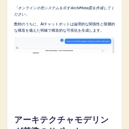
A
「オンライン小売システムを示すArchiMate図を作成してく
ださい」
I
数秒のうちに、AIチャットボットは論理的な関係性と階層的
&
な構造を備えた明確で構造的な可視化を生成します。
S
o
f
t
w
a
r
e
I
アーキテクチャモデリン
n