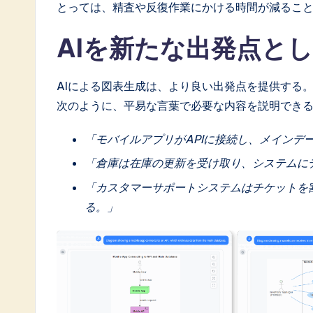
a
とっては、精査や反復作業にかける時間が減るこ
t
AIを新たな出発点と
e
AIによる図表生成は、より良い出発点を提供する
s
次のように、平易な言葉で必要な内容を説明でき
t
「モバイルアプリがAPIに接続し、メインデ
i
「倉庫は在庫の更新を受け取り、システムに
n
「カスタマーサポートシステムはチケットを
A
る。」
I
&
S