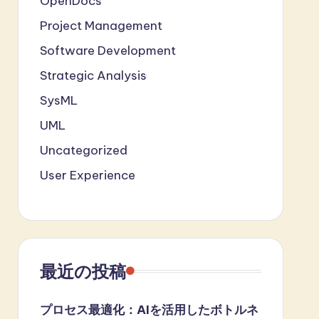
OpenDocs
Project Management
Software Development
Strategic Analysis
SysML
UML
Uncategorized
User Experience
最近の投稿
プロセス最適化：AIを活用したボトルネ