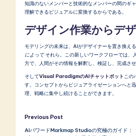
知識のないメンバーと技術的なメンバーの間のギャ
理解できるビジュアルに変換するからである。
デザイン作業からデ
モデリングの未来は、AIがデザイナーを置き換える
によって
それら。この新しいワークフローでは、人
方で、人間がその情報を解釈し、検証し、完成さ
そして
Visual ParadigmのAIチャットボット
この
す。コンセプトからビジュアライゼーションへと
理、戦略に集中し続けることができます。
Post
Previous Post
AIパワードMarkmap Studioの究極のガイド：
navigation