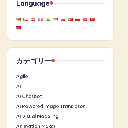
Language
カテゴリー
Agile
AI
AI Chatbot
AI Powered Image Translator
AI Visual Modeling
Animation Maker