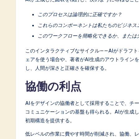
a
このプロセスは論理的に正確ですか？
ti
これらのコンポーネントは私たちのビジネス
o
このワークフローを簡略化できるか、または
n
このインタラクティブなサイクル——AIがドラフ
ェアを使う場合や、著者がAI生成のアウトライン
し、人間が深さと正確さを確保する。
協働の利点
AIをデザインの協働者として採用することで、チ
コミュニケーションの基盤も得られる。AIが生成
初期構造を提供する。
低レベルの作業に費やす時間が削減され、協働、