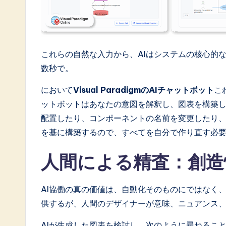
o
ft
w
これらの自然な入力から、AIはシステムの核心的
数秒で。
a
において
Visual ParadigmのAIチャットボット
こ
r
ットボットはあなたの意図を解釈し、図表を構築
e
配置したり、コンポーネントの名前を変更したり、
を基に構築するので、すべてを自分で作り直す必
I
n
人間による精査：創造
n
AI協働の真の価値は、自動化そのものにではなく
o
供するが、人間のデザイナーが意味、ニュアンス
v
AIが生成した図表を検討し、次のように尋ねるこ