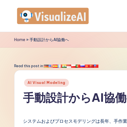
Skip
to
V
content
is
Home
»
手動設計からAI協働へ
u
a
Read this post in:
li
Posted
AI Visual Modeling
z
in
手動設計からAI協
e
A
システムおよびプロセスモデリングは長年、手作
I