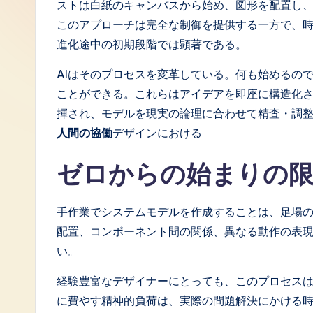
ストは白紙のキャンバスから始め、図形を配置し
J
このアプローチは完全な制御を提供する一方で、
進化途中の初期段階では顕著である。
a
AIはそのプロセスを変革している。何も始めるの
p
ことができる。これらはアイデアを即座に構造化
a
揮され、モデルを現実の論理に合わせて精査・調
人間の協働
デザインにおける
n
ゼロからの始まりの
e
s
手作業でシステムモデルを作成することは、足場
e
配置、コンポーネント間の関係、異なる動作の表
い。
-
経験豊富なデザイナーにとっても、このプロセス
L
に費やす精神的負荷は、実際の問題解決にかける