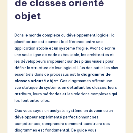
de classes orienté
e
n
objet
c
h
Dans le monde complexe du développement logiciel, la
-
planification est souvent la différence entre une
application stable et un système fragile. Avant d’écrire
L
une seule ligne de code exécutable, les architectes et
a
les développeurs s’appuient sur des plans visuels pour
définir la structure de leur logiciel. L’un des outils les plus
t
essentiels dans ce processus est le
diagramme de
e
classes orienté objet
. Ces diagrammes offrent une
vue statique du système, en détaillant les classes, leurs
s
attributs, leurs méthodes et les relations complexes qui
t
les lient entre elles.
in
Que vous soyez un analyste système en devenir ou un
développeur expérimenté perfectionnant ses
A
compétences, comprendre comment construire ces
I
diagrammes est fondamental. Ce guide vous