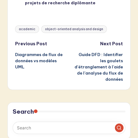
projets de recherche diplômante
Tags:
academic
object-oriented analysis and design
Post
Previous Post
Next Post
Diagrammes de flux de
Guide DFD : Identifier
navigation
données vs modèles
les goulets
UML
d’étranglement à l’aide
de l’analyse du flux de
données
Search