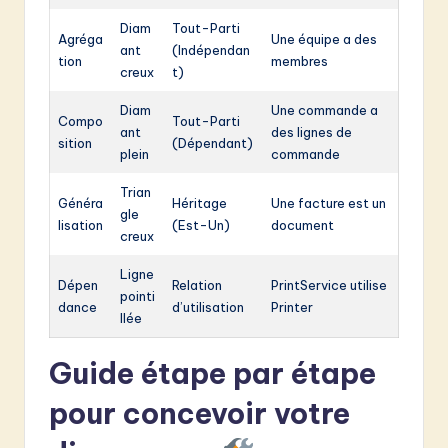
Diam
Tout-Parti
Agréga
Une équipe a des
ant
(Indépendan
tion
membres
creux
t)
Diam
Une commande a
Compo
Tout-Parti
ant
des lignes de
sition
(Dépendant)
plein
commande
Trian
Généra
Héritage
Une facture est un
gle
lisation
(Est-Un)
document
creux
Ligne
Dépen
Relation
PrintService utilise
pointi
dance
d’utilisation
Printer
llée
Guide étape par étape
pour concevoir votre