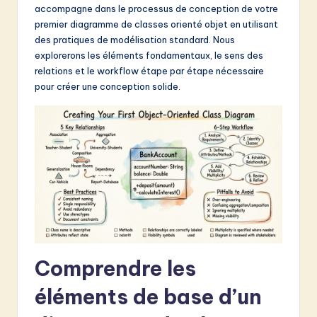
accompagne dans le processus de conception de votre
&
premier diagramme de classes orienté objet en utilisant
S
des pratiques de modélisation standard. Nous
explorerons les éléments fondamentaux, le sens des
o
relations et le workflow étape par étape nécessaire
f
pour créer une conception solide.
t
w
a
r
e
I
n
Comprendre les
n
éléments de base d’un
o