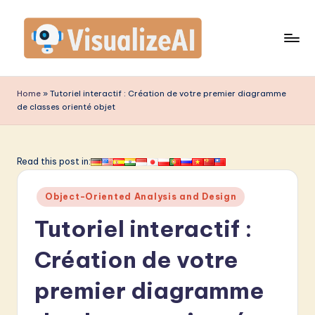
Skip
to
content
V
is
Home
»
Tutoriel interactif : Création de votre premier diagramme
de classes orienté objet
u
a
li
Read this post in:
z
Posted
Object-Oriented Analysis and Design
e
in
Tutoriel interactif :
A
I
Création de votre
F
premier diagramme
r