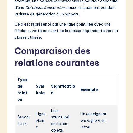
exemple, une
ReportGenerator
classe pourrait dépendre
d’une
DatabaseConnection
classe uniquement pendant
la durée de génération d’un rapport.
Cela est représenté par une ligne pointillée avec une
flèche ouverte pointant de la classe dépendante vers la
classe utilisée.
Comparaison des
relations courantes
Type
de
Sym
Significatio
Exemple
relati
bole
n
on
Lien
Ligne
Un enseignant
Associ
structurel
plein
enseigne à un
ation
entre les
e
élève
objets