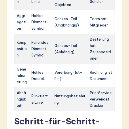
n
Linie
Schüler
Objekten
Aggr
Hohles
Ganzes-Teil
Team hat
egati
Diamant-
(Unabhängig)
Mitglieder
on
Symbol
Bestellung
Komp
Füllendes
Ganzes-Teil
hat
ositio
Diamant-
(Abhängig)
Zeilenpositi
n
Symbol
onen
Gene
Hohles
Vererbung (Ist-
Rechnung ist
ralisi
Dreieck
Ein)
Dokument
erung
Abhä
PrintService
Punktiert
Nutzungsbeziehu
ngigk
verwendet
e Linie
ng
eit
Drucker
Schritt-für-Schritt-