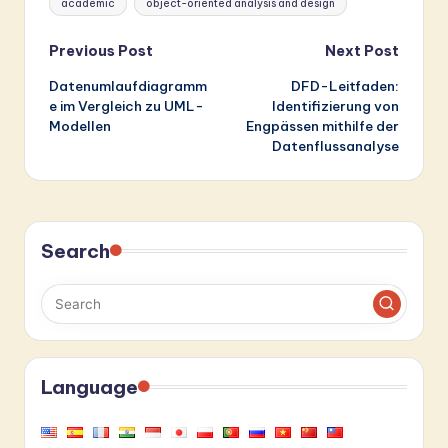
academic
object-oriented analysis and design
Post
Previous Post
Next Post
Datenumlaufdiagramm
DFD-Leitfaden:
navigation
e im Vergleich zu UML-
Identifizierung von
Modellen
Engpässen mithilfe der
Datenflussanalyse
Search
Language