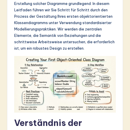
Erstellung solcher Diagramme grundlegend. In diesem
&
Leitfaden führen wir Sie Schritt für Schritt durch den
S
Prozess der Gestaltung Ihres ersten objektorientierten
Klassendiagramms unter Verwendung standardisierter
o
Modellierungspraktiken. Wir werden die zentralen
ft
Elemente, die Semantik von Beziehungen und die
schrittweise Arbeitsweise untersuchen, die erforderlich
w
ist, um ein robustes Design zu erstellen.
a
r
e
In
n
o
v
Verständnis der
a