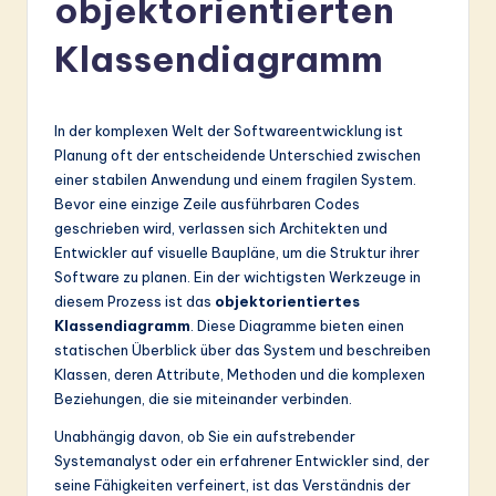
objektorientierten
r
m
Klassendiagramm
a
n
In der komplexen Welt der Softwareentwicklung ist
-
Planung oft der entscheidende Unterschied zwischen
einer stabilen Anwendung und einem fragilen System.
L
Bevor eine einzige Zeile ausführbaren Codes
a
geschrieben wird, verlassen sich Architekten und
Entwickler auf visuelle Baupläne, um die Struktur ihrer
t
Software zu planen. Ein der wichtigsten Werkzeuge in
e
diesem Prozess ist das
objektorientiertes
Klassendiagramm
. Diese Diagramme bieten einen
s
statischen Überblick über das System und beschreiben
t
Klassen, deren Attribute, Methoden und die komplexen
Beziehungen, die sie miteinander verbinden.
in
Unabhängig davon, ob Sie ein aufstrebender
A
Systemanalyst oder ein erfahrener Entwickler sind, der
I
seine Fähigkeiten verfeinert, ist das Verständnis der