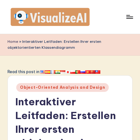
Skip
to
content
V
is
Home
»
Interaktiver Leitfaden: Erstellen Ihrer ersten
objektorientierten Klassendiagramm
u
a
li
Read this post in:
z
Posted
Object-Oriented Analysis and Design
e
in
Interaktiver
A
I
Leitfaden: Erstellen
G
Ihrer ersten
e