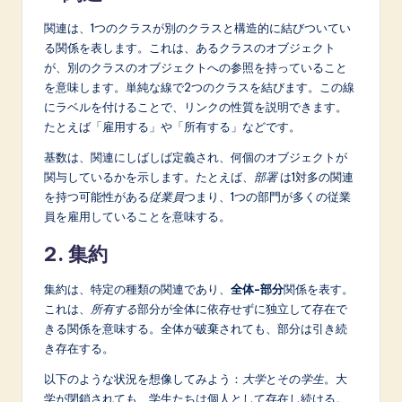
関連は、1つのクラスが別のクラスと構造的に結びついてい
る関係を表します。これは、あるクラスのオブジェクト
が、別のクラスのオブジェクトへの参照を持っていること
を意味します。単純な線で2つのクラスを結びます。この線
にラベルを付けることで、リンクの性質を説明できます。
たとえば「雇用する」や「所有する」などです。
基数は、関連にしばしば定義され、何個のオブジェクトが
関与しているかを示します。たとえば、
部署
は1対多の関連
を持つ可能性がある
従業員
つまり、1つの部門が多くの従業
員を雇用していることを意味する。
2. 集約
集約は、特定の種類の関連であり、
全体-部分
関係を表す。
これは、
所有する
部分が全体に依存せずに独立して存在で
きる関係を意味する。全体が破棄されても、部分は引き続
き存在する。
以下のような状況を想像してみよう：
大学
とその
学生
。大
学が閉鎖されても、学生たちは個人として存在し続ける。