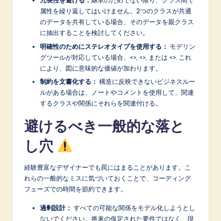
冗長性を避ける：
継承のためでない限り、クラス間で
属性を繰り返してはいけません。2つのクラスが共通
のデータを共有している場合、そのデータを親クラス
に抽出することを検討してください。
明確性のためにステレオタイプを使用する：
モデリン
グツールが対応している場合、<
>, <
>, または <
>. これ
により、図に意味的な価値が加わります。
制約を文書化する：
構造に反映できないビジネスルー
ルがある場合は、ノートやコメントを使用して、関連
するクラスや関係にそれらを関連付ける。
避けるべき一般的な落と
し穴
経験豊富なデザイナーでも罠にはまることがあります。こ
れらの一般的なミスに気づいておくことで、コーディング
フェーズでの時間を節約できます。
過剰設計：
すべての可能な関係をモデル化しようとし
ないでください。将来の仮定された要件ではなく、現