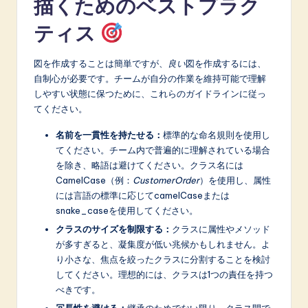
描くためのベストプラク
ティス
図を作成することは簡単ですが、
良い
図を作成するには、
自制心が必要です。チームが自分の作業を維持可能で理解
しやすい状態に保つために、これらのガイドラインに従っ
てください。
名前を一貫性を持たせる：
標準的な命名規則を使用し
てください。チーム内で普遍的に理解されている場合
を除き、略語は避けてください。クラス名には
CamelCase（例：
CustomerOrder
）を使用し、属性
には言語の標準に応じてcamelCaseまたは
snake_caseを使用してください。
クラスのサイズを制限する：
クラスに属性やメソッド
が多すぎると、凝集度が低い兆候かもしれません。よ
り小さな、焦点を絞ったクラスに分割することを検討
してください。理想的には、クラスは1つの責任を持つ
べきです。