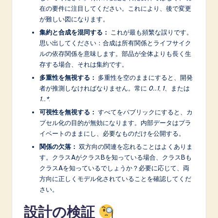
在の要件に注目してください。これにより、後で変更
が難しい図になります。
集約と合成を混同する：
これが最も頻繁な誤りです。
思い出してください：合成は所有関係とライフサイク
ルの依存関係を意味します。部品が全体よりも長く生
存する場合、それは集約です。
多重性を無視する：
多重性を空のままにすると、開発
者が推測しなければなりません。常に
0..1
,
1
、または
1..*
.
可視性を無視する：
すべてをパブリックにすると、カ
プセル化の目的が無効になります。内部データはプラ
イベートのままにし、必要なものだけを公開する。
関係の欠落：
双方向の関連を忘れることはよくありま
す。クラスAがクラスBを知っている場合、クラスBも
クラスAを知っているでしょうか？必要に応じて、両
方向に正しくモデル化されていることを確認してくだ
さい。
設計の検証