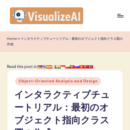
Skip
to
content
V
is
Home
»
インタラクティブチュートリアル：最初のオブジェクト指向クラス図の
作成
u
a
li
Read this post in:
z
Posted
Object-Oriented Analysis and Design
e
in
インタラクティブチュ
A
I
ートリアル：最初のオ
J
ブジェクト指向クラス
a