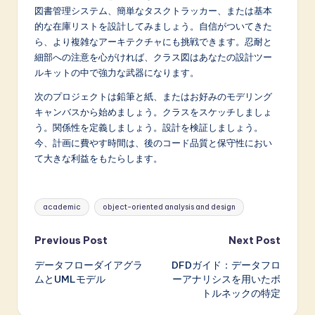
図書管理システム、簡単なタスクトラッカー、または基本
的な在庫リストを設計してみましょう。自信がついてきた
ら、より複雑なアーキテクチャにも挑戦できます。忍耐と
細部への注意を心がければ、クラス図はあなたの設計ツー
ルキットの中で強力な武器になります。
次のプロジェクトは鉛筆と紙、またはお好みのモデリング
キャンバスから始めましょう。クラスをスケッチしましょ
う。関係性を定義しましょう。設計を検証しましょう。
今、計画に費やす時間は、後のコード品質と保守性におい
て大きな利益をもたらします。
Tags:
academic
object-oriented analysis and design
Post
Previous Post
Next Post
データフローダイアグラ
DFDガイド：データフロ
navigation
ムとUMLモデル
ーアナリシスを用いたボ
トルネックの特定