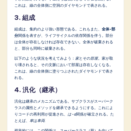
これは、線の全体側に空洞のダイヤモンドで表される。
3. 組成
組成は、集約のより強い形態である。これもまた、
全体-部
分
関係を表すが、ライフサイクルの依存関係を伴う。部分
は全体が存在しなければ存在できない。全体が破棄される
と、部分も同時に破棄される。
以下のような状況を考えてみよう：
家
とその
部屋
。家が取
り壊されると、その文脈において部屋は存在しなくなる。
これは、線の全体側に塗りつぶされたダイヤモンドで表さ
れる。
4. 汎化（継承）
汎化は継承のメカニズムである。サブクラスがスーパーク
ラスの属性とメソッドを継承できるようにする。これによ
りコードの再利用が促進され、
は-a
関係が確立される。た
とえば、
車
は
車両
.
視覚的には、この関係は、スーパークラス（親）を向いて