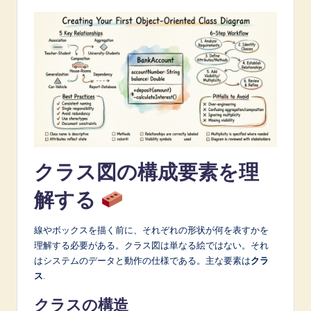
A
I
&
S
o
f
t
クラス図の構成要素を理
w
解する
a
r
線やボックスを描く前に、それぞれの形状が何を表すかを
e
理解する必要がある。クラス図は単なる絵ではない。それ
はシステムのデータと動作の仕様である。主な要素は
クラ
I
ス
.
n
クラスの構造