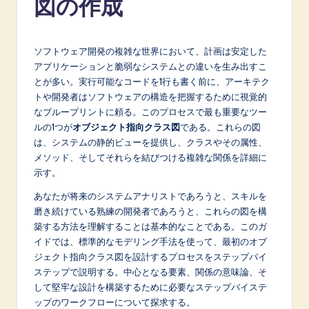
図の作成
p
a
n
ソフトウェア開発の複雑な世界において、計画は安定した
アプリケーションと脆弱なシステムとの違いを生み出すこ
e
とが多い。実行可能なコードを1行も書く前に、アーキテク
s
トや開発者はソフトウェアの構造を把握するために視覚的
なブループリントに頼る。このプロセスで最も重要なツー
e
ルの1つが
オブジェクト指向クラス図
である。これらの図
-
は、システムの静的ビューを提供し、クラスやその属性、
メソッド、そしてそれらを結びつける複雑な関係を詳細に
L
示す。
a
あなたが将来のシステムアナリストであろうと、スキルを
t
磨き続けている熟練の開発者であろうと、これらの図を構
築する方法を理解することは基本的なことである。このガ
e
イドでは、標準的なモデリング手法を使って、最初のオブ
s
ジェクト指向クラス図を設計するプロセスをステップバイ
ステップで説明する。中心となる要素、関係の意味論、そ
t
して堅牢な設計を構築するために必要なステップバイステ
in
ップのワークフローについて探求する。