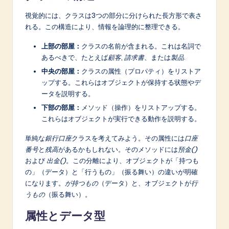
n
視覚的には、クラスは3つの部分に分けられた長方形で表さ
o
れる。この構造により、情報を論理的に整理できる。
v
上部の部屋：
クラスの名前が含まれる。これは名詞で
a
あるべきで、たとえば
顧客
,
請求書
、または
製品
.
ti
中央の部屋：
クラスの属性（プロパティ）をリストア
ップする。これらはオブジェクトが保持する状態やデ
o
ータを説明する。
n
下部の部屋：
メソッド（操作）をリストアップする。
これらはオブジェクトが実行できる動作を説明する。
単純な
銀行口座
クラスを考えてみよう。その属性には
口座
番号
と
残高
があるかもしれない。そのメソッドには
預金()
および
出金()
。この分離により、オブジェクトが「持つも
の」（データ）と「行うもの」（振る舞い）の違いが明確
になります。
が持つもの
（データ）と、オブジェクトが
行
うもの
（振る舞い）。
属性とデータ型