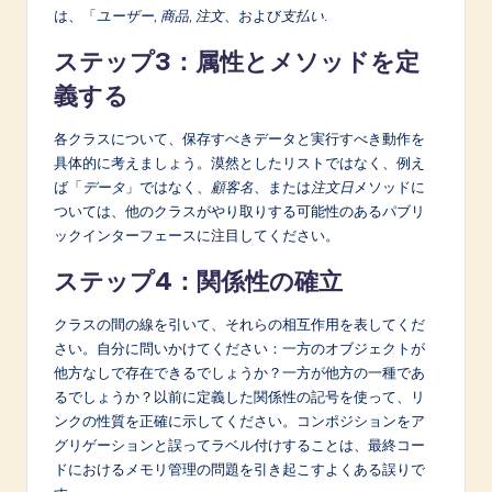
は、「
ユーザー
,
商品
,
注文
、および
支払い
.
ステップ3：属性とメソッドを定
義する
各クラスについて、保存すべきデータと実行すべき動作を
具体的に考えましょう。漠然としたリストではなく、例え
ば「
データ
」ではなく、
顧客名
、または
注文日
メソッドに
ついては、他のクラスがやり取りする可能性のあるパブリ
ックインターフェースに注目してください。
ステップ4：関係性の確立
クラスの間の線を引いて、それらの相互作用を表してくだ
さい。自分に問いかけてください：一方のオブジェクトが
他方なしで存在できるでしょうか？一方が他方の一種であ
るでしょうか？以前に定義した関係性の記号を使って、リ
ンクの性質を正確に示してください。コンポジションをア
グリゲーションと誤ってラベル付けすることは、最終コー
ドにおけるメモリ管理の問題を引き起こすよくある誤りで