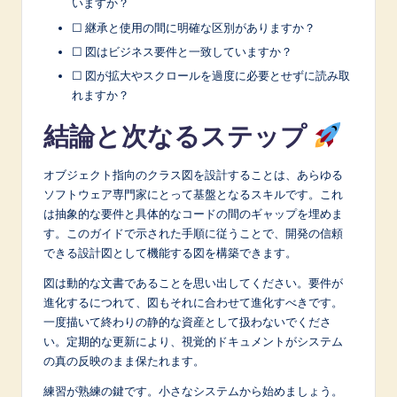
いますか？
☐ 継承と使用の間に明確な区別がありますか？
☐ 図はビジネス要件と一致していますか？
☐ 図が拡大やスクロールを過度に必要とせずに読み取
れますか？
結論と次なるステップ
オブジェクト指向のクラス図を設計することは、あらゆる
ソフトウェア専門家にとって基盤となるスキルです。これ
は抽象的な要件と具体的なコードの間のギャップを埋めま
す。このガイドで示された手順に従うことで、開発の信頼
できる設計図として機能する図を構築できます。
図は動的な文書であることを思い出してください。要件が
進化するにつれて、図もそれに合わせて進化すべきです。
一度描いて終わりの静的な資産として扱わないでくださ
い。定期的な更新により、視覚的ドキュメントがシステム
の真の反映のまま保たれます。
練習が熟練の鍵です。小さなシステムから始めましょう。