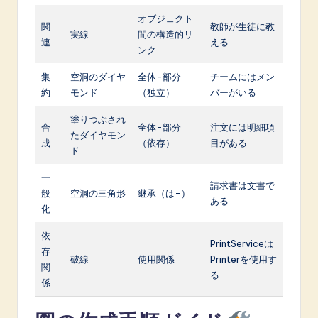
オブジェクト
関
教師が生徒に教
実線
間の構造的リ
連
える
ンク
集
空洞のダイヤ
全体-部分
チームにはメン
約
モンド
（独立）
バーがいる
塗りつぶされ
合
全体-部分
注文には明細項
たダイヤモン
成
（依存）
目がある
ド
一
請求書は文書で
般
空洞の三角形
継承（は-）
ある
化
依
PrintServiceは
存
破線
使用関係
Printerを使用す
関
る
係