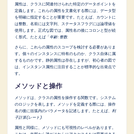
属性は、クラスに関連付けられた特定のデータポイントを
定義します。これらの属性を文書化する際には、データ型
を明確に指定することが重要です。たとえば、カウントに
は整数、名前には文字列、ステータスフラグには論理値を
使用します。正式な図では、属性名の後にコロンと型が続
く形式、たとえば「
年齢: 整数
.
さらに、これらの属性のスコープを検討する必要がありま
す。個々のインスタンスに特有のものか、クラス自体に属
するものかです。静的属性は存在しますが、初心者の図で
は、インスタンス属性に注目することが標準的な出発点で
す。
メソッドと操作
メソッドは、クラスの属性を操作する関数です。システム
のロジックを表します。メソッドを定義する際には、操作
名の後に括弧内のパラメータを記述します。たとえば、
利
子計算(レート)
.
属性と同様に、メソッドにも可視性のレベルがあります。
これは、外部から誰がそれらにアクセスまたは変更できる