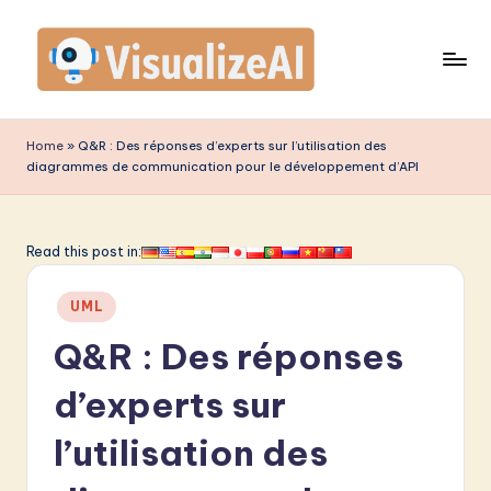
Skip
to
content
V
is
Home
»
Q&R : Des réponses d’experts sur l’utilisation des
diagrammes de communication pour le développement d’API
u
a
li
Read this post in:
z
Posted
UML
e
in
Q&R : Des réponses
A
I
d’experts sur
F
l’utilisation des
r