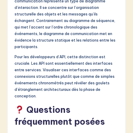
v
communication représente un type de diagramme
d’interaction. Il se concentre sur l’organisation
a
structurelle des objets et les messages qu’ils
ti
échangent. Contrairement au diagramme de séquence,
qui met l’accent sur l’ordre chronologique des
o
événements, le diagramme de communication met en
n
évidence la structure statique et les relations entre les
participants.
Pour les développeurs d’API, cette distinction est
cruciale. Les API sont essentiellement des interfaces
entre services. Visualiser ces interfaces comme des
connexions structurelles plutôt que comme de simples
événements chronométrés peut révéler des goulets
d’étranglement architecturaux dès la phase de
conception.
Questions
fréquemment posées