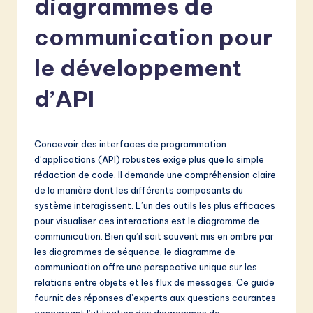
diagrammes de
e
n
communication pour
c
le développement
h
d’API
-
L
a
Concevoir des interfaces de programmation
d’applications (API) robustes exige plus que la simple
t
rédaction de code. Il demande une compréhension claire
e
de la manière dont les différents composants du
système interagissent. L’un des outils les plus efficaces
s
pour visualiser ces interactions est le diagramme de
t
communication. Bien qu’il soit souvent mis en ombre par
les diagrammes de séquence, le diagramme de
in
communication offre une perspective unique sur les
A
relations entre objets et les flux de messages. Ce guide
fournit des réponses d’experts aux questions courantes
I
concernant l’utilisation des diagrammes de