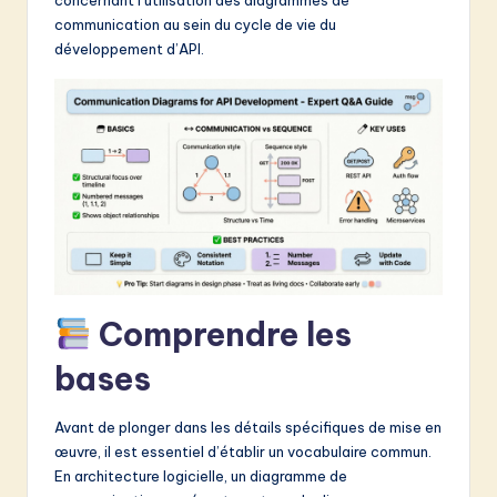
&
communication au sein du cycle de vie du
développement d’API.
S
o
f
t
w
a
r
e
Comprendre les
I
bases
n
n
Avant de plonger dans les détails spécifiques de mise en
œuvre, il est essentiel d’établir un vocabulaire commun.
o
En architecture logicielle, un diagramme de