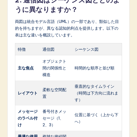
うに異なりますか？
両図は統合モデル言語（UML）の一部であり、類似した目
的を持ちますが、異なる認知的利点を提供します。以下の
表は主な違いを概説しています。
特徴
通信図
シーケンス図
オブジェクト
主な焦点
間の関係性と
時間的な順序と並び順
構造
垂直的なタイムライン
柔軟な空間配
レイアウト
（時間は下方向に流れま
置
す）
メッセージ
番号付きメッ
位置に基づく（上から下
のラベル付
セージ（1、
へ）
け
2、3）
最適な使用
複雑な接続関