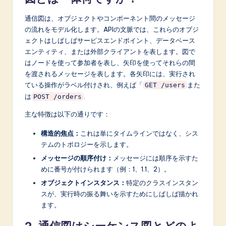
n
o
通信図は、オブジェクトやコンポーネント間のメッセージ
の流れをモデル化します。APIの文脈では、これらのオブジ
v
ェクトはしばしばサービスエンドポイント、データベース
a
エンティティ、または外部クライアントを表します。図で
はノードを使って参加者を表し、矢印を使ってそれらの間
ti
を渡されるメッセージを表します。各矢印には、実行され
o
ている操作がラベル付けされ、例えば「
また
GET /users
は
.
POST /orders
n
主な特徴は以下の通りです：
構造的焦点：
これは単にタイムラインではなく、シス
テムのトポロジーを示します。
メッセージの順序付け：
メッセージには順序を示すた
めに番号が付けられます（例：1、1.1、2）。
オブジェクトインスタンス：
特定のクラスインスタン
スが、実行時の振る舞いを示すためにしばしば描かれ
ます。
2. 通信図はシーケンス図とどのよ