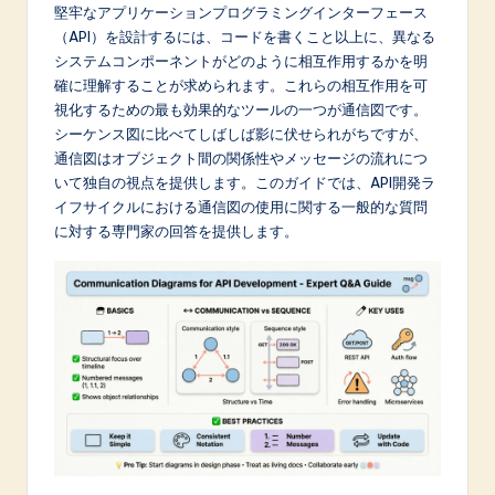
p
堅牢なアプリケーションプログラミングインターフェース
（API）を設計するには、コードを書くこと以上に、異なる
a
システムコンポーネントがどのように相互作用するかを明
n
確に理解することが求められます。これらの相互作用を可
視化するための最も効果的なツールの一つが通信図です。
e
シーケンス図に比べてしばしば影に伏せられがちですが、
s
通信図はオブジェクト間の関係性やメッセージの流れにつ
いて独自の視点を提供します。このガイドでは、API開発ラ
e
イフサイクルにおける通信図の使用に関する一般的な質問
-
に対する専門家の回答を提供します。
L
a
t
e
s
t
in