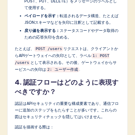
POST、PUT、DELETE）をメッセージのラベルとし
て使用する。
ペイロードを示す：
転送されるデータ構造、たとえば
JSONスキーマなどを矢印に注釈として記載する。
戻り値を表示する：
ステータスコードやデータ取得の
ための応答矢印を含める。
たとえば、
リクエストは、クライアントか
POST /users
らAPIゲートウェイへの矢印として、ラベル
1: POST
として表示される。その後、ゲートウェイからサ
/users
ービスへの矢印は
.
2: ユーザー作成
4. 認証フローはどのように表現す
べきですか？
認証はAPIセキュリティの重要な構成要素であり、通信フロ
ーに追加のステップをもたらすことが多いです。これらの
図はセキュリティチェックを隠してはいけません。
認証を描画する際は：