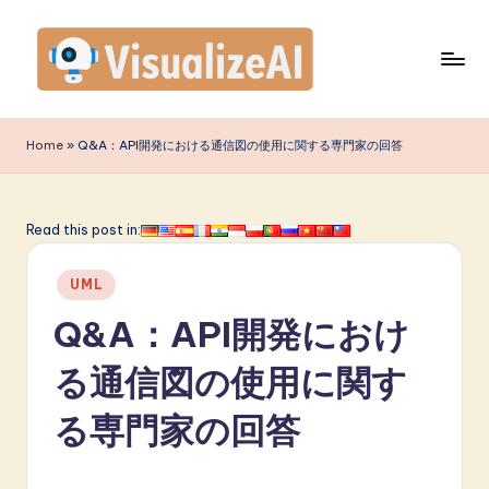
Skip
to
content
V
is
Home
»
Q&A：API開発における通信図の使用に関する専門家の回答
u
a
Read this post in:
li
Posted
z
UML
in
e
Q&A：API開発におけ
A
る通信図の使用に関す
I
る専門家の回答
J
a