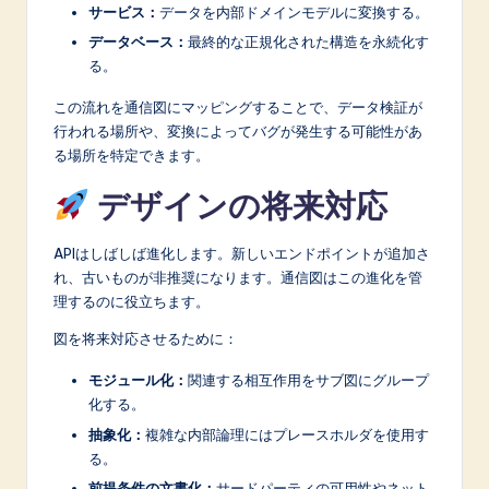
サービス：
データを内部ドメインモデルに変換する。
データベース：
最終的な正規化された構造を永続化す
る。
この流れを通信図にマッピングすることで、データ検証が
行われる場所や、変換によってバグが発生する可能性があ
る場所を特定できます。
デザインの将来対応
APIはしばしば進化します。新しいエンドポイントが追加さ
れ、古いものが非推奨になります。通信図はこの進化を管
理するのに役立ちます。
図を将来対応させるために：
モジュール化：
関連する相互作用をサブ図にグループ
化する。
抽象化：
複雑な内部論理にはプレースホルダを使用す
る。
前提条件の文書化：
サードパーティの可用性やネット