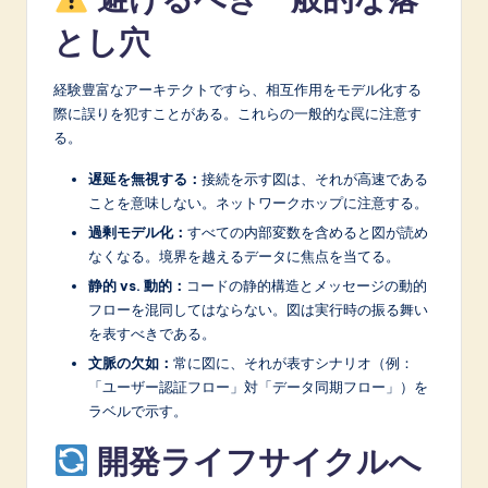
とし穴
経験豊富なアーキテクトですら、相互作用をモデル化する
際に誤りを犯すことがある。これらの一般的な罠に注意す
る。
遅延を無視する：
接続を示す図は、それが高速である
ことを意味しない。ネットワークホップに注意する。
過剰モデル化：
すべての内部変数を含めると図が読め
なくなる。境界を越えるデータに焦点を当てる。
静的 vs. 動的：
コードの静的構造とメッセージの動的
フローを混同してはならない。図は実行時の振る舞い
を表すべきである。
文脈の欠如：
常に図に、それが表すシナリオ（例：
「ユーザー認証フロー」対「データ同期フロー」）を
ラベルで示す。
開発ライフサイクルへ