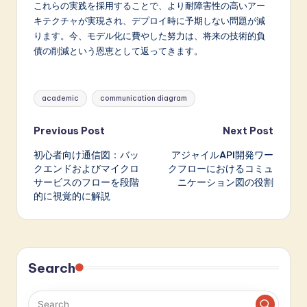
これらの実践を採用することで、より耐障害性の高いアー
キテクチャが実現され、デプロイ時に予期しない問題が減
ります。今、モデル化に費やした努力は、将来の技術的負
債の削減という恩恵として返ってきます。
Tags:
academic
communication diagram
Post
Previous Post
Next Post
初心者向け通信図：バッ
アジャイルAPI開発ワー
navigation
クエンドおよびマイクロ
クフローにおけるコミュ
サービスのフローを段階
ニケーション図の役割
的に視覚的に解説
Search