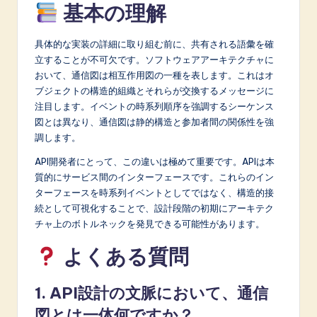
基本の理解
A
I
具体的な実装の詳細に取り組む前に、共有される語彙を確
立することが不可欠です。ソフトウェアアーキテクチャに
&
おいて、通信図は相互作用図の一種を表します。これはオ
S
ブジェクトの構造的組織とそれらが交換するメッセージに
注目します。イベントの時系列順序を強調するシーケンス
o
図とは異なり、通信図は静的構造と参加者間の関係性を強
f
調します。
t
API開発者にとって、この違いは極めて重要です。APIは本
質的にサービス間のインターフェースです。これらのイン
w
ターフェースを時系列イベントとしてではなく、構造的接
a
続として可視化することで、設計段階の初期にアーキテク
チャ上のボトルネックを発見できる可能性があります。
r
e
よくある質問
I
1. API設計の文脈において、通信
n
図とは一体何ですか？