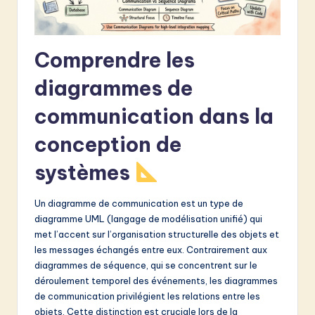
v
a
ti
Comprendre les
o
diagrammes de
n
communication dans la
conception de
systèmes
Un diagramme de communication est un type de
diagramme UML (langage de modélisation unifié) qui
met l’accent sur l’organisation structurelle des objets et
les messages échangés entre eux. Contrairement aux
diagrammes de séquence, qui se concentrent sur le
déroulement temporel des événements, les diagrammes
de communication privilégient les relations entre les
objets. Cette distinction est cruciale lors de la