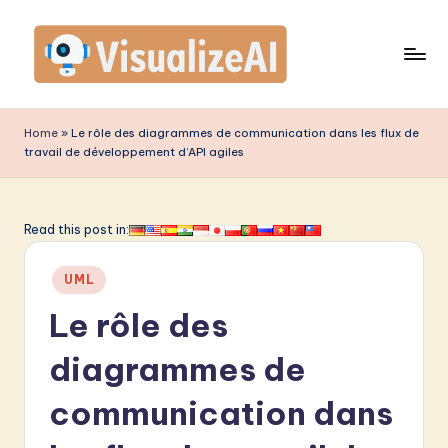
Skip
to
content
V
is
Home
»
Le rôle des diagrammes de communication dans les flux de
travail de développement d’API agiles
u
a
li
Read this post in:
z
Posted
UML
e
in
Le rôle des
A
I
diagrammes de
F
communication dans
r