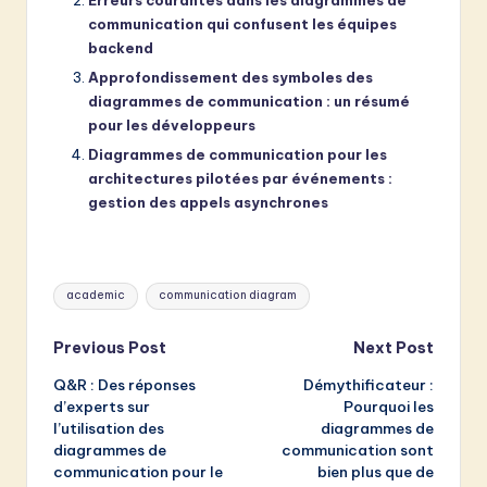
Erreurs courantes dans les diagrammes de
communication qui confusent les équipes
backend
Approfondissement des symboles des
diagrammes de communication : un résumé
pour les développeurs
Diagrammes de communication pour les
architectures pilotées par événements :
gestion des appels asynchrones
Tags:
academic
communication diagram
Post
Previous Post
Next Post
Q&R : Des réponses
Démythificateur :
navigation
d’experts sur
Pourquoi les
l’utilisation des
diagrammes de
diagrammes de
communication sont
communication pour le
bien plus que de