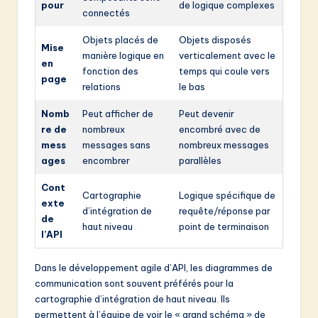
pour
de logique complexes
connectés
Objets placés de
Objets disposés
Mise
manière logique en
verticalement avec le
en
fonction des
temps qui coule vers
page
relations
le bas
Nomb
Peut afficher de
Peut devenir
re de
nombreux
encombré avec de
mess
messages sans
nombreux messages
ages
encombrer
parallèles
Cont
Cartographie
Logique spécifique de
exte
d’intégration de
requête/réponse par
de
haut niveau
point de terminaison
l’API
Dans le développement agile d’API, les diagrammes de
communication sont souvent préférés pour la
cartographie d’intégration de haut niveau. Ils
permettent à l’équipe de voir le « grand schéma » de