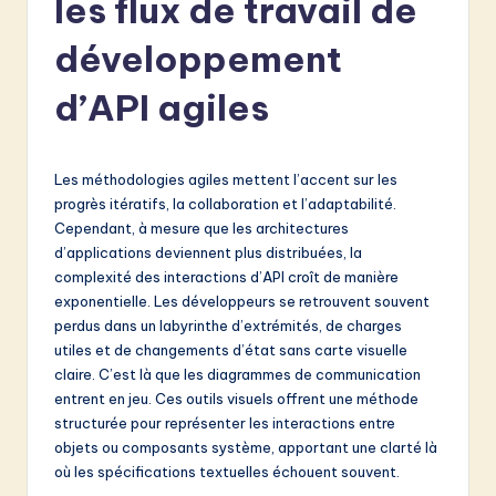
les flux de travail de
e
n
développement
c
d’API agiles
h
-
Les méthodologies agiles mettent l’accent sur les
L
progrès itératifs, la collaboration et l’adaptabilité.
a
Cependant, à mesure que les architectures
d’applications deviennent plus distribuées, la
t
complexité des interactions d’API croît de manière
e
exponentielle. Les développeurs se retrouvent souvent
perdus dans un labyrinthe d’extrémités, de charges
s
utiles et de changements d’état sans carte visuelle
t
claire. C’est là que les diagrammes de communication
entrent en jeu. Ces outils visuels offrent une méthode
in
structurée pour représenter les interactions entre
A
objets ou composants système, apportant une clarté là
où les spécifications textuelles échouent souvent.
I