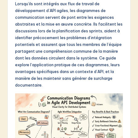
Lorsqu’ils sont intégrés aux flux de travail de
&
développement d’API agiles, les diagrammes de
S
communication servent de pont entre les exigences
abstraites et la mise en œuvre concrète. Ils facilitent les
o
discussions lors de la planification des sprints, aident à
f
identifier précocement les problèmes d’intégration
potentiels et assurent que tous les membres de l’équipe
t
partagent une compréhension commune de la manière
w
dont les données circulent dans le système. Ce guide
explore l’application pratique de ces diagrammes, leurs
a
avantages spécifiques dans un contexte d’API, et la
r
manière de les maintenir sans générer de surcharge
documentaire.
e
I
n
n
o