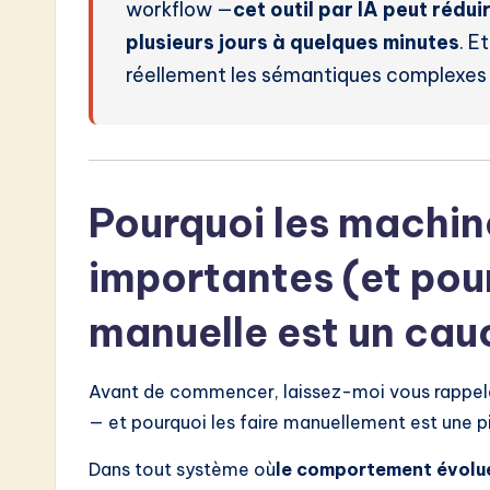
workflow —
cet outil par IA peut rédu
w
plusieurs jours à quelques minutes
. Et
a
réellement les sémantiques complexes
r
e
I
Pourquoi les machin
n
importantes (et pou
n
manuelle est un ca
o
v
Avant de commencer, laissez-moi vous rappele
— et pourquoi les faire manuellement est une p
a
Dans tout système où
le comportement évolue
ti