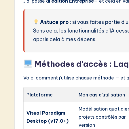
J’ai passé à
l’édition Entreprise
— et cela en va
Astuce pro
: si vous faites partie d’
Sans cela, les fonctionnalités d’IA cess
appris cela à mes dépens.
Méthodes d’accès : Laqu
Voici comment j’utilise chaque méthode — et q
Plateforme
Mon cas d’utilisation
Modélisation quotidie
Visual Paradigm
projets contrôlés par
Desktop (v17.0+)
version