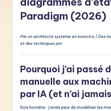
diagrammes d’état
F
Paradigm (2026)
r
e
Par un architecte système en exercice | Des in
n
et des techniques pro
c
h
Pourquoi j’ai passé 
-
manuelle aux machin
L
a
par IA (et n’ai jamai
t
Sois honnête : j’avais peur de modéliser les mac