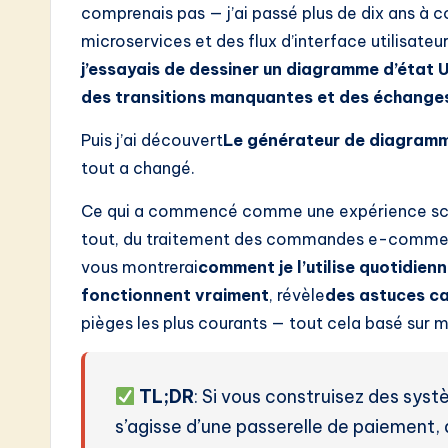
e
comprenais pas — j’ai passé plus de dix ans à
s
microservices et des flux d’interface utilisat
j’essayais de dessiner un diagramme d’état U
t
des transitions manquantes et des échanges
i
Puis j’ai découvert
Le générateur de diagramm
n
tout a changé.
A
Ce qui a commencé comme une expérience scep
tout, du traitement des commandes e-commerce
I
vous montrerai
comment je l’utilise quotidie
&
fonctionnent vraiment
, révèle
des astuces c
pièges les plus courants — tout cela basé sur
S
o
TL;DR
: Si vous construisez des sy
ft
s’agisse d’une passerelle de paiement, 