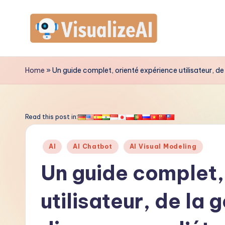
Skip
to
V
content
is
Home
»
Un guide complet, orienté expérience utilisateur, d
u
a
Read this post in:
li
Posted
AI
AI Chatbot
AI Visual Modeling
z
in
Un guide complet,
e
utilisateur, de la
A
I