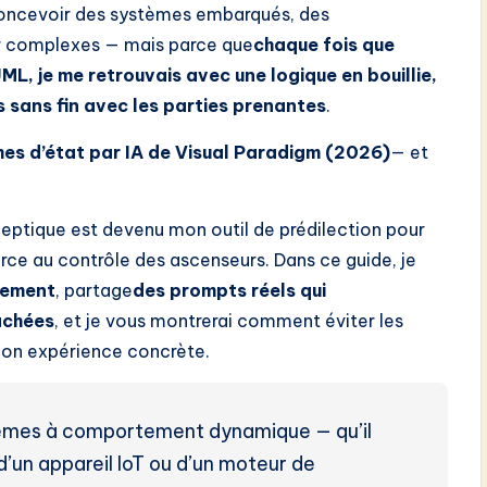
 concevoir des systèmes embarqués, des
eur complexes — mais parce que
chaque fois que
ML, je me retrouvais avec une logique en bouillie,
 sans fin avec les parties prenantes
.
es d’état par IA de Visual Paradigm (2026)
— et
tique est devenu mon outil de prédilection pour
 au contrôle des ascenseurs. Dans ce guide, je
nnement
, partage
des prompts réels qui
achées
, et je vous montrerai comment éviter les
 mon expérience concrète.
stèmes à comportement dynamique — qu’il
d’un appareil IoT ou d’un moteur de