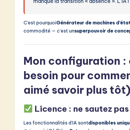
manqué la transition « absence ». L’IA 
C’est pourquoi
Générateur de machines d’état
commodité — c’est un
superpouvoir de conc
Mon configuration :
besoin pour commenc
aimé savoir plus tôt
Licence : ne sautez pas
Les fonctionnalités d’IA sont
disponibles uniqu