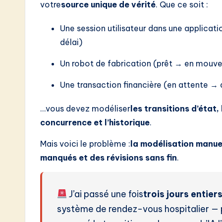
votre
source unique de vérité
. Que ce soit :
o
Une session utilisateur dans une applicat
n
délai)
Un robot de fabrication (prêt → en mouv
Une transaction financière (en attente 
…vous devez modéliser
les transitions d’état,
concurrence et l’historique
.
Mais voici le problème :
la modélisation manuel
manqués et des révisions sans fin
.
J’ai passé une fois
trois jours entier
système de rendez-vous hospitalier — 