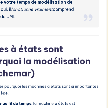
ire votre temps de modélisation de
 oui, il
fonctionne vraiment
comprend
 de UML.
es à états sont
rquoi la modélisation
uchemar)
r pourquoi les machines à états sont si importantes
iège.
 au fil du temps
, la machine à états est