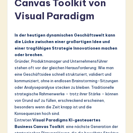
Canvas Toolkit von
r
m
Visual Paradigm
a
n
In der heutigen dynamischen Geschäftswelt kann
-
die Lücke zwischen einer großartigen Idee und
einer tragfähigen Strategie Innovationen machen
L
oder brechen.
a
Gründer, Produktmanager und Unternehmensführer
stehen oft vor der gleichen Herausforderung: Wie man
t
eine Geschäftsidee schnell strukturiert, validiert und
e
kommuniziert, ohne in endlosen Brainstorming-Sitzungen
oder Analyseparalyse stecken zu bleiben. Traditionelle
s
strategische Rahmenwerke – trotz ihrer Stärke – können
t
von Grund auf zu füllen, erschreckend erscheinen,
besonders wenn die Zeit knapp ist und die
in
Konsequenzen hoch sind.
A
Eintreten
Visual Paradigms KI-gesteuertes
Business Canvas Toolkit
: eine nächste Generation der
I
strategischen Planungslösung, die die bewährte Struktur