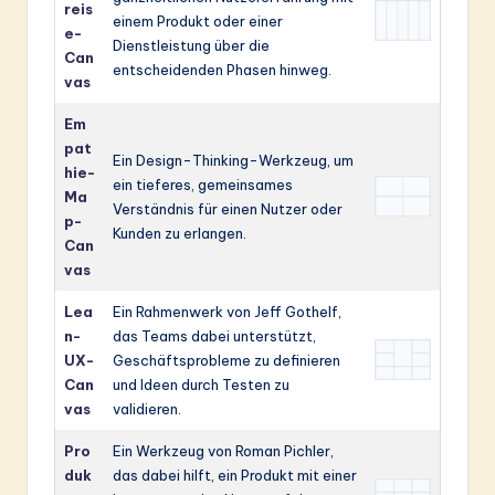
reis
einem Produkt oder einer
e-
Dienstleistung über die
Can
entscheidenden Phasen hinweg.
vas
Em
pat
Ein Design-Thinking-Werkzeug, um
hie-
ein tieferes, gemeinsames
Ma
Verständnis für einen Nutzer oder
p-
Kunden zu erlangen.
Can
vas
Lea
Ein Rahmenwerk von Jeff Gothelf,
n-
das Teams dabei unterstützt,
UX-
Geschäftsprobleme zu definieren
Can
und Ideen durch Testen zu
vas
validieren.
Pro
Ein Werkzeug von Roman Pichler,
duk
das dabei hilft, ein Produkt mit einer