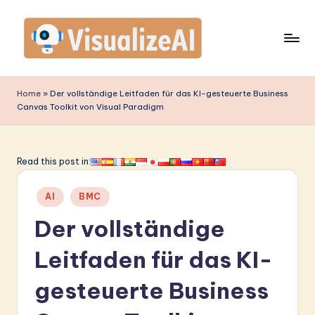
Skip
to
content
V
is
Home
»
Der vollständige Leitfaden für das KI-gesteuerte Business
Canvas Toolkit von Visual Paradigm
u
a
li
Read this post in:
z
Posted
AI
BMC
e
in
Der vollständige
A
I
Leitfaden für das KI-
G
gesteuerte Business
e