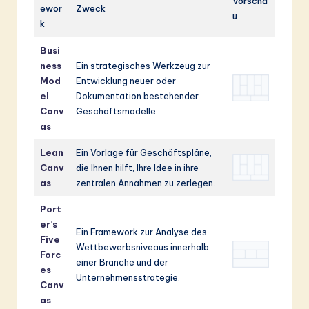
Vorscha
ewor
Zweck
u
k
Busi
ness
Ein strategisches Werkzeug zur
Mod
Entwicklung neuer oder
el
Dokumentation bestehender
Canv
Geschäftsmodelle.
as
Lean
Ein Vorlage für Geschäftspläne,
Canv
die Ihnen hilft, Ihre Idee in ihre
as
zentralen Annahmen zu zerlegen.
Port
er’s
Ein Framework zur Analyse des
Five
Wettbewerbsniveaus innerhalb
Forc
einer Branche und der
es
Unternehmensstrategie.
Canv
as