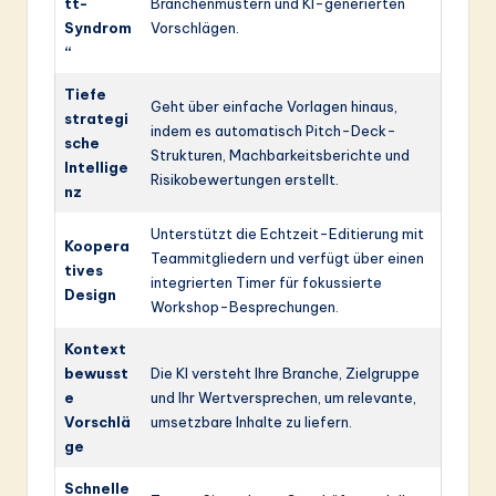
tt-
Branchenmustern und KI-generierten
Syndrom
Vorschlägen.
“
Tiefe
Geht über einfache Vorlagen hinaus,
strategi
indem es automatisch Pitch-Deck-
sche
Strukturen, Machbarkeitsberichte und
Intellige
Risikobewertungen erstellt.
nz
Unterstützt die Echtzeit-Editierung mit
Koopera
Teammitgliedern und verfügt über einen
tives
integrierten Timer für fokussierte
Design
Workshop-Besprechungen.
Kontext
bewusst
Die KI versteht Ihre Branche, Zielgruppe
e
und Ihr Wertversprechen, um relevante,
Vorschlä
umsetzbare Inhalte zu liefern.
ge
Schnelle