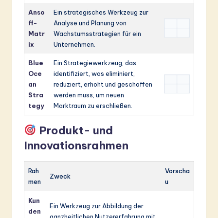
Anso
Ein strategisches Werkzeug zur
ff-
Analyse und Planung von
Matr
Wachstumsstrategien für ein
ix
Unternehmen.
Blue
Ein Strategiewerkzeug, das
Oce
identifiziert, was eliminiert,
an
reduziert, erhöht und geschaffen
Stra
werden muss, um neuen
tegy
Marktraum zu erschließen.
Produkt- und
Innovationsrahmen
Rah
Vorscha
Zweck
men
u
Kun
Ein Werkzeug zur Abbildung der
den
ganzheitlichen Nutzererfahrung mit