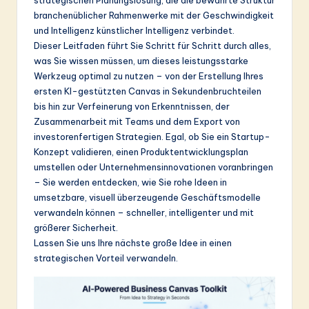
&
branchenüblicher Rahmenwerke mit der Geschwindigkeit
und Intelligenz künstlicher Intelligenz verbindet.
S
Dieser Leitfaden führt Sie Schritt für Schritt durch alles,
o
was Sie wissen müssen, um dieses leistungsstarke
Werkzeug optimal zu nutzen – von der Erstellung Ihres
ft
ersten KI-gestützten Canvas in Sekundenbruchteilen
w
bis hin zur Verfeinerung von Erkenntnissen, der
Zusammenarbeit mit Teams und dem Export von
a
investorenfertigen Strategien. Egal, ob Sie ein Startup-
r
Konzept validieren, einen Produktentwicklungsplan
umstellen oder Unternehmensinnovationen voranbringen
e
– Sie werden entdecken, wie Sie rohe Ideen in
In
umsetzbare, visuell überzeugende Geschäftsmodelle
verwandeln können – schneller, intelligenter und mit
n
größerer Sicherheit.
o
Lassen Sie uns Ihre nächste große Idee in einen
strategischen Vorteil verwandeln.
v
a