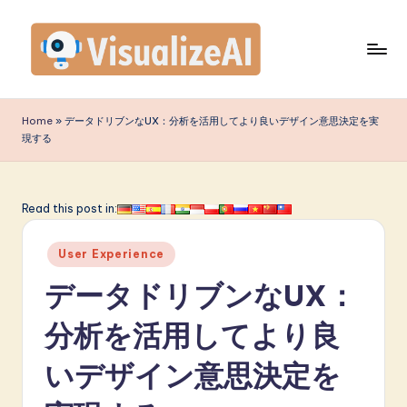
Skip
to
content
V
is
Home
»
データドリブンなUX：分析を活用してより良いデザイン意思決定を実
現する
u
a
li
Read this post in:
z
Posted
User Experience
e
in
データドリブンなUX：
A
I
分析を活用してより良
J
いデザイン意思決定を
a