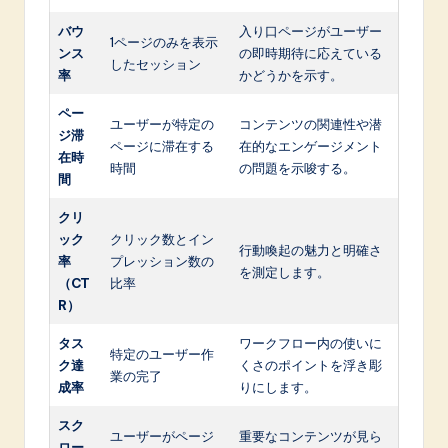
バウ
入り口ページがユーザー
1ページのみを表示
ンス
の即時期待に応えている
したセッション
率
かどうかを示す。
ペー
ユーザーが特定の
コンテンツの関連性や潜
ジ滞
ページに滞在する
在的なエンゲージメント
在時
時間
の問題を示唆する。
間
クリ
ック
クリック数とイン
行動喚起の魅力と明確さ
率
プレッション数の
を測定します。
（CT
比率
R）
タス
ワークフロー内の使いに
特定のユーザー作
ク達
くさのポイントを浮き彫
業の完了
成率
りにします。
スク
ユーザーがページ
重要なコンテンツが見ら
ロー