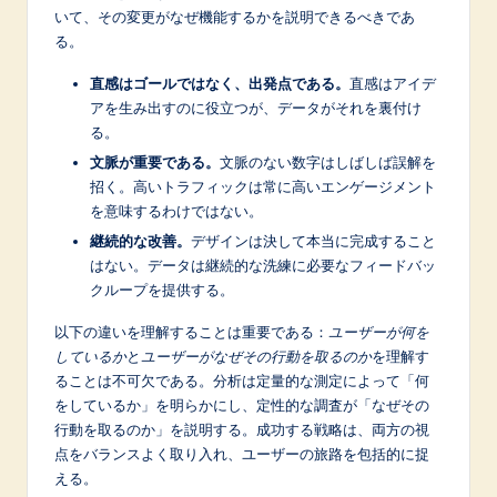
n
いて、その変更がなぜ機能するかを説明できるべきであ
o
る。
v
直感はゴールではなく、出発点である。
直感はアイデ
アを生み出すのに役立つが、データがそれを裏付け
a
る。
ti
文脈が重要である。
文脈のない数字はしばしば誤解を
o
招く。高いトラフィックは常に高いエンゲージメント
を意味するわけではない。
n
継続的な改善。
デザインは決して本当に完成すること
はない。データは継続的な洗練に必要なフィードバッ
クループを提供する。
以下の違いを理解することは重要である：
ユーザーが何を
しているか
と
ユーザーがなぜその行動を取るのか
を理解す
ることは不可欠である。分析は定量的な測定によって「何
をしているか」を明らかにし、定性的な調査が「なぜその
行動を取るのか」を説明する。成功する戦略は、両方の視
点をバランスよく取り入れ、ユーザーの旅路を包括的に捉
える。