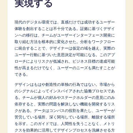
実現する
p
a
n
現代のデジタル環境では、直感だけでは成功するユーザー
体験を創出することは不十分である。証拠に基づくデザイ
e
ンへの移行は、チームがユーザーインターフェース開発に
s
取り組む方法を根本的に変化させた。分析をワークフロー
に統合することで、デザイナーは仮定の域を越え、実際の
e
ユーザー行動に基づいた意思決定が可能になる。このアプ
-
ローチによりリスクが低減され、ビジネス目標の達成可能
性が高まるだけでなく、ユーザーのニーズも満たすことが
L
できる。
a
デザインはもはや創造性の単独の行為ではない。市場から
t
のシグナルによってインスパイアされた協働プロセスであ
る。チームが個人の好みやステークホルダーの意見にのみ
e
依存すると、実際の問題を解決しない機能を開発するリス
s
クがある。データはコンパスの役割を果たし、ユーザーが
苦労している場所、深く関与している場所、離脱する場所
t
を示す。このガイドでは、人間性を失うことなく、メトリ
in
クスを効果的に活用してデザインプロセスを洗練させる方