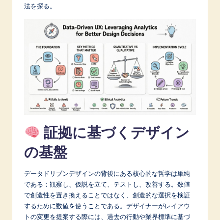
法を探る。
A
I
&
S
o
f
t
w
証拠に基づくデザイン
a
の基盤
r
e
データドリブンデザインの背後にある核心的な哲学は単純
である：観察し、仮説を立て、テストし、改善する。数値
I
で創造性を置き換えることではなく、創造的な選択を検証
n
するために数値を使うことである。デザイナーがレイアウ
トの変更を提案する際には、過去の行動や業界標準に基づ